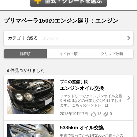
プリマベーラ150のエンジン廻り：エンジン
カテゴリで絞る
エンジン
新着順
イイね！順
クリップ数順
9
件見つかりました
プロの整備手帳
エンジンオイル交換
ファクトリーではエンジンオイル交換
やRECSなどの作業も受け付けており
ます。 こちらのベントレーは ...
2018年10月17日
18
0
5335km オイル交換
中古で買ってから1年2500km乗ったの