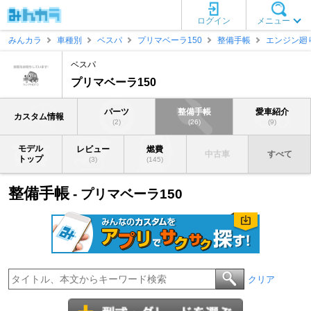
ログイン
メニュー
みんカラ
車種別
ベスパ
プリマベーラ150
整備手帳
エンジン廻
ベスパ
プリマベーラ150
パーツ
整備手帳
愛車紹介
カスタム情報
(2)
(26)
(9)
モデル
レビュー
燃費
中古車
すべて
トップ
(3)
(145)
整備手帳
- プリマベーラ150
クリア