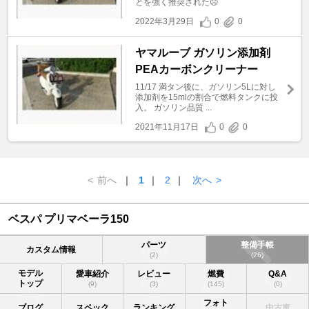
とを強く推奨された☹
2022年3月29日
0
0
ヤマルーブ ガソリン添加剤
PEAカーボンクリーナー
11/17 満タン後に、ガソリン5Lに対し
添加剤を15mlの割合で燃料タンクに投
入。 ガソリン品質 ...
2021年11月17日
0
0
<
前へ
｜
1
｜
2
｜
次へ
>
ベスパ プリマベーラ150
パーツ
整備手帳
カスタム情報
(2)
(26)
モデル
愛車紹介
レビュー
燃費
Q&A
トップ
(9)
(3)
(145)
(0)
フォト
ブログ
スペック
ランキング
中古車