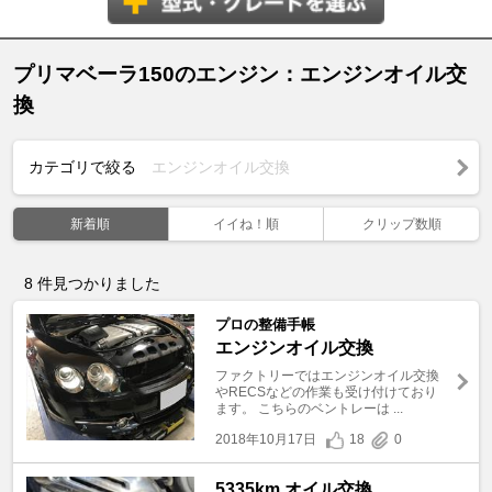
プリマベーラ150のエンジン：エンジンオイル交
換
カテゴリで絞る
エンジンオイル交換
新着順
イイね！順
クリップ数順
8
件見つかりました
プロの整備手帳
エンジンオイル交換
ファクトリーではエンジンオイル交換
やRECSなどの作業も受け付けており
ます。 こちらのベントレーは ...
2018年10月17日
18
0
5335km オイル交換