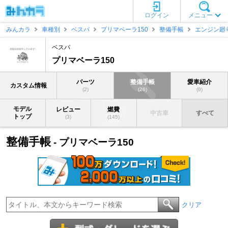
ログイン
メニュー
みんカラ
車種別
ベスパ
プリマベーラ150
整備手帳
エンジン廻
ベスパ
プリマベーラ150
パーツ
整備手帳
愛車紹介
カスタム情報
(2)
(26)
(9)
モデル
レビュー
燃費
中古車
すべて
トップ
(3)
(145)
整備手帳
- プリマベーラ150
クリア