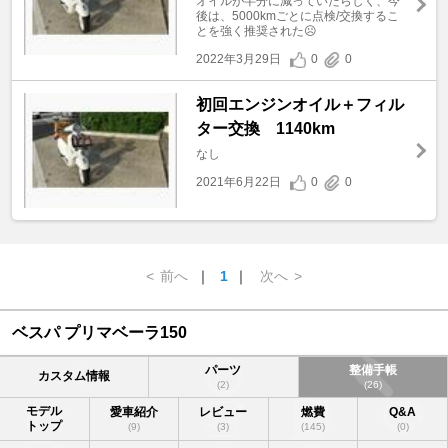
オイルが半分に減っていたらしく、今
後は、5000kmごとに点検/交換するこ
とを強く推奨された☹
2022年3月29日
0
0
初回エンジンオイル＋フィル
ター交換 1140km
なし
2021年6月22日
0
0
<
前へ
｜
1
｜
次へ
>
ベスパ プリマベーラ150
パーツ
整備手帳
カスタム情報
(2)
(26)
モデル
愛車紹介
レビュー
燃費
Q&A
トップ
(9)
(3)
(145)
(0)