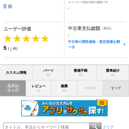
※メーカー発表当時の価格です
0
台
-
中古車支払総額
（税込）
ユーザー評価
-
中古車の買取価格・査定相場を調
べる
5
(
1
件)
パーツ
整備手帳
愛車紹介
カスタム情報
(0)
(0)
(0)
モデル
レビュー
燃費
中古車
すべて
トップ
(1)
(0)
クリア