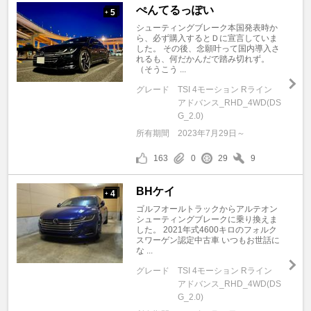
ぺんてるっぽい
5
+
シューティングブレーク本国発表時か
ら、必ず購入するとＤに宣言していま
した。 その後、念願叶って国内導入さ
れるも、何だかんだで踏み切れず。
（そうこう ...
グレード
TSI 4モーション Rライン
アドバンス_RHD_4WD(DS
G_2.0)
所有期間
2023年7月29日～
163
0
29
9
BHケイ
4
+
ゴルフオールトラックからアルテオン
シューティングブレークに乗り換えま
した。 2021年式4600キロのフォルク
スワーゲン認定中古車 いつもお世話に
な ...
グレード
TSI 4モーション Rライン
アドバンス_RHD_4WD(DS
G_2.0)