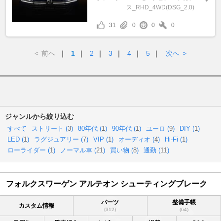
ス_RHD_4WD(DSG_2.0)
31
0
0
0
<
前へ
｜
1
｜
2
｜
3
｜
4
｜
5
｜
次へ
>
ジャンルから絞り込む
すべて
ストリート (
3
)
80年代 (
1
)
90年代 (
1
)
ユーロ (
9
)
DIY (
1
)
LED (
1
)
ラグジュアリー (
7
)
VIP (
1
)
オーディオ (
4
)
Hi-Fi (
1
)
ローライダー (
1
)
ノーマル車 (
21
)
買い物 (
8
)
通勤 (
11
)
フォルクスワーゲン アルテオン シューティングブレーク
パーツ
整備手帳
カスタム情報
(312)
(64)