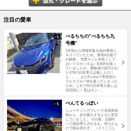
注目の愛車
べるちちの"べるちち九
5
+
号機"
1年前から情報収集を始め事前に
ネゴっていたため、発表4日後で
の納車。 営業マンと仲良くして
おいてヨカッタぁ♪ 当初Rを狙っ
ていましたが、運輸省の認可がお
りずRの日本導入は無しとのこ
と。。。 またR-Lineで専用色の
ラピスブルーMを使ってしまった
ため、これでRの日本導入無しは
決定的に！ 私はキン ...
ぺんてるっぽい
5
+
シューティングブレーク本国発表
時から、必ず購入するとＤに宣言
していました。 その後、念願叶
って国内導入されるも、何だかん
だで踏み切れず。 （そうこうし