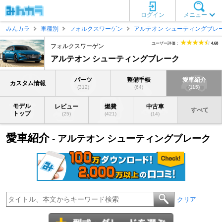
ログイン
メニュー
みんカラ
車種別
フォルクスワーゲン
アルテオン シューティングブレ
ユーザー評価：
4.68
フォルクスワーゲン
アルテオン シューティングブレーク
パーツ
整備手帳
愛車紹介
カスタム情報
(312)
(64)
(115)
モデル
レビュー
燃費
中古車
すべて
トップ
(25)
(421)
(14)
愛車紹介
- アルテオン シューティングブレーク
クリア