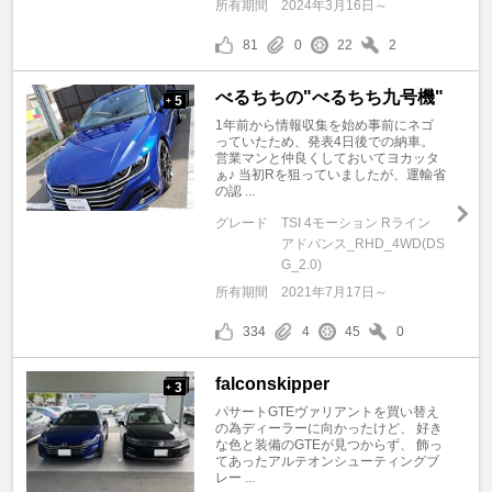
所有期間
2024年3月16日～
81
0
22
2
べるちちの"べるちち九号機"
5
+
1年前から情報収集を始め事前にネゴ
っていたため、発表4日後での納車。
営業マンと仲良くしておいてヨカッタ
ぁ♪ 当初Rを狙っていましたが、運輸省
の認 ...
グレード
TSI 4モーション Rライン
アドバンス_RHD_4WD(DS
G_2.0)
所有期間
2021年7月17日～
334
4
45
0
falconskipper
3
+
パサートGTEヴァリアントを買い替え
の為ディーラーに向かったけど、 好き
な色と装備のGTEが見つからず、 飾っ
てあったアルテオンシューティングブ
レー ...