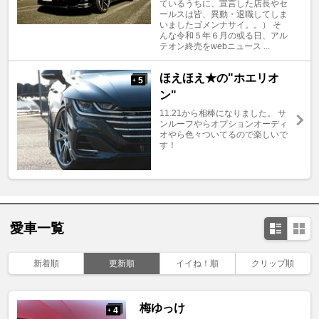
ているうちに、宣言した店長やセ
ールスは皆、異動・退職してしま
いましたゴメンナサイ。。） そ
んな令和５年６月の或る日、アル
テオン終売をwebニュース ...
ほえほえ★の"ホエリオ
5
+
ン"
11.21から相棒になりました。 サ
ンルーフやらオプションオーディ
オやら色々ついてるので楽しいで
す！
愛車一覧
新着順
更新順
イイね！順
クリップ順
梅ゆっけ
4
+