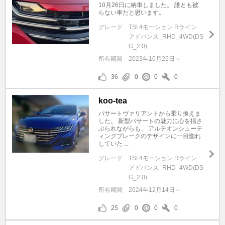
10月26日に納車しました。 誰とも被
らない車だと思います。
グレード
TSI 4モーション Rライン
アドバンス_RHD_4WD(DS
G_2.0)
所有期間
2023年10月26日～
36
0
0
0
koo-tea
パサートヴァリアントから乗り換えま
した。 新型パサートの魅力に心を揺さ
ぶられながらも、 アルテオンシューテ
ィングブレークのデザインに一目惚れ
していた ...
グレード
TSI 4モーション Rライン
アドバンス_RHD_4WD(DS
G_2.0)
所有期間
2024年12月14日～
25
0
0
0