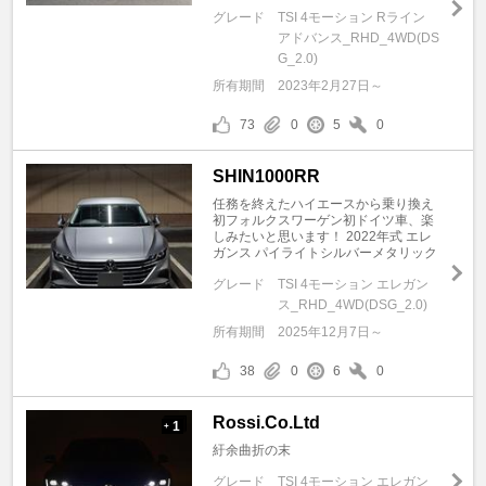
グレード
TSI 4モーション Rライン
アドバンス_RHD_4WD(DS
G_2.0)
所有期間
2023年2月27日～
73
0
5
0
SHIN1000RR
任務を終えたハイエースから乗り換え
初フォルクスワーゲン初ドイツ車、楽
しみたいと思います！ 2022年式 エレ
ガンス パイライトシルバーメタリック
グレード
TSI 4モーション エレガン
ス_RHD_4WD(DSG_2.0)
所有期間
2025年12月7日～
38
0
6
0
Rossi.Co.Ltd
1
+
紆余曲折の末
グレード
TSI 4モーション エレガン