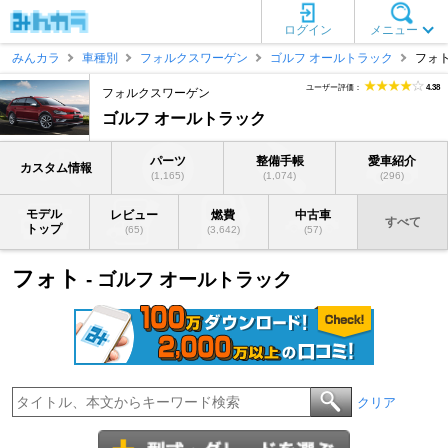
ログイン
メニュー
みんカラ
車種別
フォルクスワーゲン
ゴルフ オールトラック
フォ
ユーザー評価：
4.38
フォルクスワーゲン
ゴルフ オールトラック
パーツ
整備手帳
愛車紹介
カスタム情報
(1,165)
(1,074)
(296)
モデル
レビュー
燃費
中古車
すべて
トップ
(65)
(3,642)
(57)
フォト
- ゴルフ オールトラック
クリア