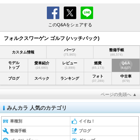
このQ&Aをシェアする
フォルクスワーゲン ゴルフ (ハッチバック)
パーツ
整備手帳
カスタム情報
(75,965)
(46,574)
モデル
愛車紹介
レビュー
燃費
Q&A
トップ
(16,680)
(3,899)
(65,173)
(4,027)
フォト
中古車
ブログ
スペック
ランキング
(37,289)
(979)
ページの先頭へ ▲
みんカラ 人気のカテゴリ
車種別
イイね！
整備手帳
ブログ