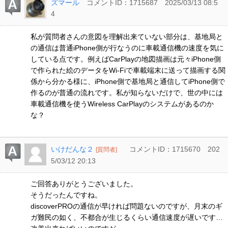
ズマール
コメントID：1715687
2025/03/13 08:5
4
私が質問者さんの意図を理解出来ていない部分は、基地局と
の通信は普通iPhone側が行なうのに車載通信機の速度を気に
している点です。例えばCarPlayの地図描画は元々iPhone側
で作られた絵のデータをWi-Fiで車載端末に送って描画する関
係から分かる様に、iPhone側で基地局と通信してiPhone側で
作るのが普通の流れです。私が知らないだけで、世の中には
車載通信機を使うWireless CarPlayのシステムがあるのか
な？
いけだんな２
コメントID：1715670
202
[質問者]
5/03/12 20:13
ご回答ありがとうございました。
そうだったんですね。
discoverPROの通信が早ければ問題ないのですが、月末のギ
ガ難民の如く、不都合が生じるくらい通信速度が遅いです…