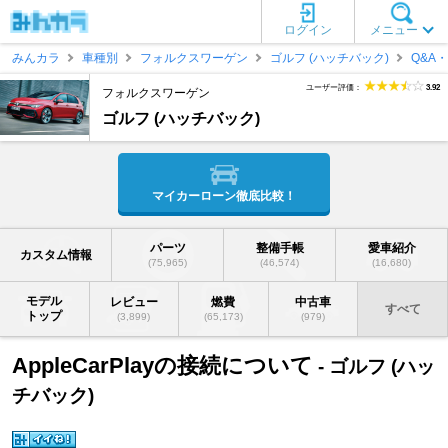
ログイン
メニュー
みんカラ
車種別
フォルクスワーゲン
ゴルフ (ハッチバック)
Q&A
ユーザー評価：
3.92
フォルクスワーゲン
ゴルフ (ハッチバック)
マイカーローン徹底比較！
パーツ
整備手帳
愛車紹介
カスタム情報
(75,965)
(46,574)
(16,680)
モデル
レビュー
燃費
中古車
すべて
トップ
(3,899)
(65,173)
(979)
AppleCarPlayの接続について
- ゴルフ (ハッ
チバック)