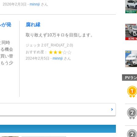
2026年2月3日
minnji
さん
ルが発
腐れ縁
取り敢えず10万キロを目指します。
と同時
ジェッタ 2.0T_RHD(AT_2.0)
乗る機会
おすすめ度：
は買い替
2024年2月5日
minnji
さん
はもう少
PVラ