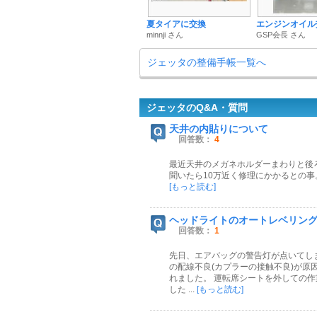
夏タイアに交換
エンジンオイル
minnji さん
GSP会長 さん
ジェッタの整備手帳一覧へ
ジェッタのQ&A・質問
天井の内貼りについて
回答数：
4
最近天井のメガネホルダーまわりと後
聞いたら10万近く修理にかかるとの
[もっと読む]
ヘッドライトのオートレベリン
回答数：
1
先日、エアバッグの警告灯が点いてし
の配線不良(カプラーの接触不良)が
れました。 運転席シートを外しての
した ...
[もっと読む]