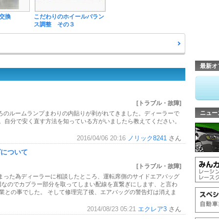
交換
こだわりのホイールバラン
ス調整 その３
最新オ
[トラブル・故障]
ニュー
ろのルームランプまわりの内貼りが剥がれてきました。ディーラーで
事。自分で安く直す方法を知っている方がいましたら教えてください。
2016/04/06 20:16
ノリック8241
さん
グについて
[トラブル・故障]
まった為ディーラーに相談したところ、運転席側のサイドエアバッグ
原因なのでカプラー部分を取ってしまい配線を直繋ぎにします、と言わ
作業との事でした。 そして修理完了後、エアバッグの警告灯は消えま
2014/08/23 05:21
エクレア3
さん