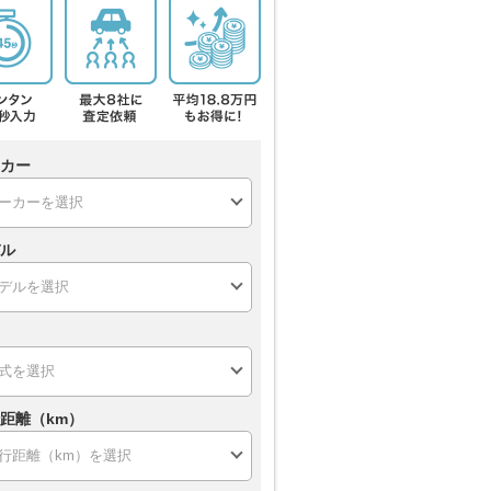
カー
ル
距離（km）