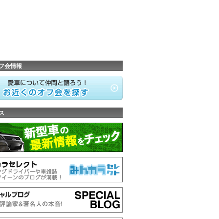
フ会情報
ス