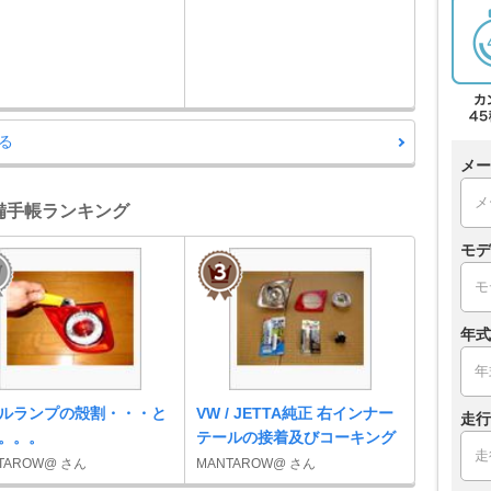
る
メー
整備手帳ランキング
モデ
年式
ルランプの殻割・・・と
VW / JETTA純正 右インナー
走行
。。。
テールの接着及びコーキング
TAROW@ さん
MANTAROW@ さん