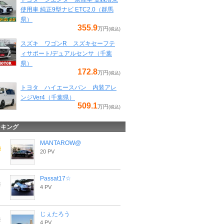
使用車 純正9型ナビ ETC2.0（群馬
県）
355.9
万円
(税込)
スズキ ワゴンR スズキセーフテ
ィサポート/デュアルセンサ（千葉
県）
172.8
万円
(税込)
トヨタ ハイエースバン 内装アレ
ンジVer4（千葉県）
509.1
万円
(税込)
ンキング
MANTAROW@
20 PV
Passat17☆
4 PV
じぇたろう
4 PV