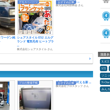
AUTOSTRADA ...
デモカーパーツ
おすすめ記事
株式会社阿部商会 さん
クスワーゲン純
シェアスタイル E52 エルグ
ル
ランド 電気毛布 ヒートブラ
...
株式会社シェアスタイル さん
注目タ
X-ICE
STI
ソニ
プロ級の洗車を叶える新 ...
N-One
プロの整備手帳
おすすめ記事
株式会社プロスタッフ さん
みん