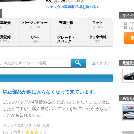
58
252
～
万円
万円
（
10
件）
ジェッタの車買取相場を調べる
)
マイペ
愛車紹介
パーツレビュー
整備手帳
フォト
ログ
(755)
(2,813)
(1,604)
(1,760)
様々
燃費記録
Q&A
中古車情報
グレード・
スペック
(2,474)
(166)
(10)
最近見
全てクリア
純正部品が他に入らなくなって来ています。
あなた
ゴルフバッグが4個積めるのでゴルフじゃなくジェッタに
したんですが、購入当時バリアントが出ていたらそちらに
したかも知れません。
ジェッタ 2.0T_RHD(AT_2.0)
おすすめ度：