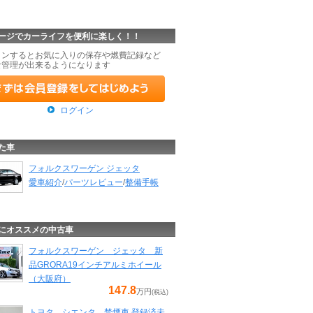
ージでカーライフを便利に楽しく！！
インするとお気に入りの保存や燃費記録など
な管理が出来るようになります
ログイン
た車
フォルクスワーゲン ジェッタ
愛車紹介
/
パーツレビュー
/
整備手帳
にオススメの中古車
フォルクスワーゲン ジェッタ 新
品GRORA19インチアルミホイール
（大阪府）
147.8
万円
(税込)
トヨタ シエンタ 禁煙車 登録済未