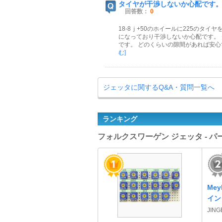
タイヤが干渉しないか心配です
回答数：
0
18‐8ｊ+50のホイールに225のタ
になっており干渉しないか心配です。
です。 どのくらいの隙間があれば安
む]
ジェッタに関するQ&A・質問一覧へ
ランキング
フォルクスワーゲン ジェッタ - 
Me
イン
JIN