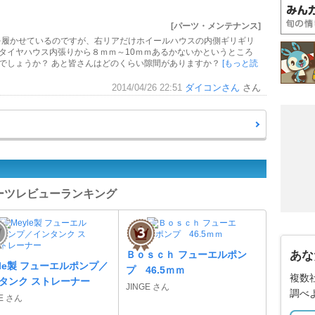
。
[パーツ・メンテナンス]
イヤを履かせているのですが、右リアだけホイールハウスの内側ギリギリ
 タイヤハウス内張りから８ｍｍ～10ｍｍあるかないかというところ
心でしょうか？ あと皆さんはどのくらい隙間がありますか？
[もっと読
2014/04/26 22:51
ダイコンさん
さん
パーツレビューランキング
Ｂｏｓｃｈ フューエルポン
あな
yle製 フューエルポンプ／
プ 46.5ｍｍ
複数
タンク ストレーナー
JINGE さん
調べ
GE さん