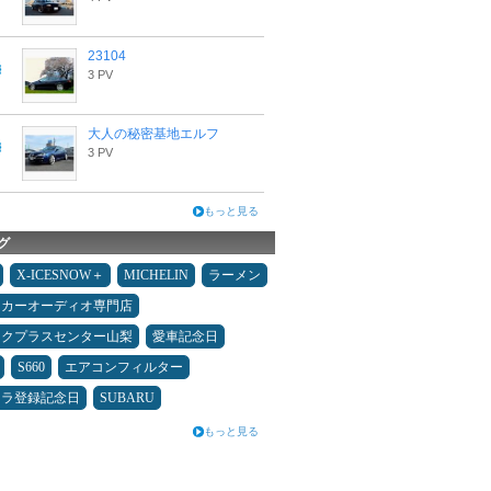
23104
3 PV
大人の秘密基地エルフ
3 PV
もっと見る
グ
X-ICESNOW＋
MICHELIN
ラーメン
カーオーディオ専門店
ックプラスセンター山梨
愛車記念日
S660
エアコンフィルター
カラ登録記念日
SUBARU
もっと見る