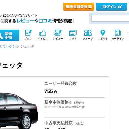
ブログ
イイね！
レビュー
フォト
グループ
スポット
カーライフ
スワーゲン
ジェッタ
ジェッタ
ユーザー登録台数
755
台
新車本体価格
※（税込）
※メーカー発表当時の価格です
-
中古車支払総額
（税込）