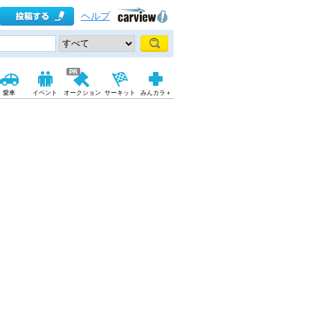
ヘルプ
愛車
イベント
オークション
サーキット
みんカラ＋