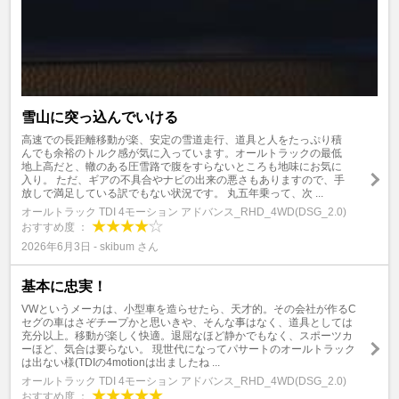
雪山に突っ込んでいける
高速での長距離移動が楽、安定の雪道走行、道具と人をたっぷり積
んでも余裕のトルク感が気に入っています。オールトラックの最低
地上高だと、轍のある圧雪路で腹をすらないところも地味にお気に
入り。 ただ、ギアの不具合やナビの出来の悪さもありますので、手
放しで満足している訳でもない状況です。 丸五年乗って、次 ...
オールトラック TDI 4モーション アドバンス_RHD_4WD(DSG_2.0)
おすすめ度 ：
2026年6月3日 - skibum さん
基本に忠実！
VWというメーカは、小型車を造らせたら、天才的。その会社が作るC
セグの車はさぞチープかと思いきや、そんな事はなく、道具としては
充分以上。移動が楽しく快適。退屈なほど静かでもなく、スポーツカ
ーほど、気合は要らない。 現世代になってパサートのオールトラック
は出ない様(TDIの4motionは出ましたね ...
オールトラック TDI 4モーション アドバンス_RHD_4WD(DSG_2.0)
おすすめ度 ：