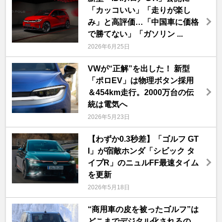
「カッコいい」「走りが楽し
み」と高評価…「中国車に価格
で勝てない」「ガソリン ...
2026年6月25日
VWが“正解”を出した！ 新型
「ポロEV」は物理ボタン採用
＆454km走行。2000万台の伝
統は電気へ
2026年5月23日
【わずか0.3秒差】「ゴルフ GT
I」が宿敵ホンダ「シビック タ
イプR」のニュルFF最速タイム
を更新
2026年5月18日
“商用車の皮を被ったゴルフ”は
どこまでデジタル化されるの