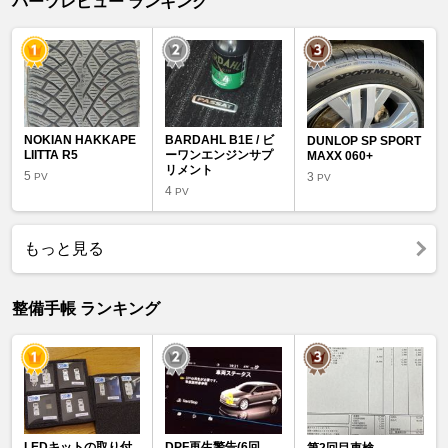
パーツレビュー ランキング
NOKIAN HAKKAPE
BARDAHL B1E / ビ
DUNLOP SP SPORT
LIITTA R5
ーワンエンジンサプ
MAXX 060+
リメント
5
3
PV
PV
4
PV
もっと見る
整備手帳 ランキング
LEDキットの取り付
DPF再生警告(6回
第2回目車検