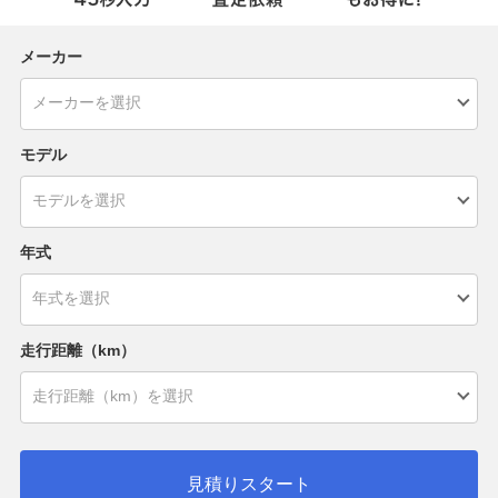
メーカー
モデル
年式
走行距離（km）
見積りスタート