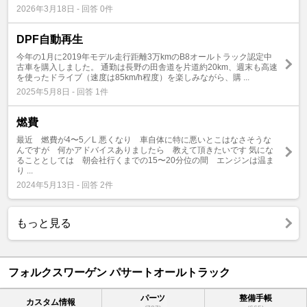
2026年3月18日 - 回答 0件
DPF自動再生
今年の1月に2019年モデル走行距離3万kmのB8オールトラック認定中
古車を購入しました。 通勤は長野の田舎道を片道約20km、週末も高速
を使ったドライブ（速度は85km/h程度）を楽しみながら、購 ...
2025年5月8日 - 回答 1件
燃費
最近 燃費が4〜5／L 悪くなり 車自体に特に悪いとこはなさそうな
んですが 何かアドバイスありましたら 教えて頂きたいです 気にな
ることとしては 朝会社行くまでの15〜20分位の間 エンジンは温ま
り ...
2024年5月13日 - 回答 2件
もっと見る
フォルクスワーゲン パサートオールトラック
パーツ
整備手帳
カスタム情報