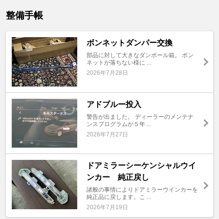
整備手帳
ボンネットダンパー交換
部品に対して大きなダンボール箱。 ボン
ネットが落ちない様に ...
2026年7月28日
アドブルー投入
警告が出ました。 ディーラーのメンテナ
ンスプログラムが５年 ...
2026年7月27日
ドアミラーシーケンシャルウイ
ンカー 純正戻し
諸般の事情によりドアミラーウインカーを
純正品に戻します。こ ...
2026年7月19日