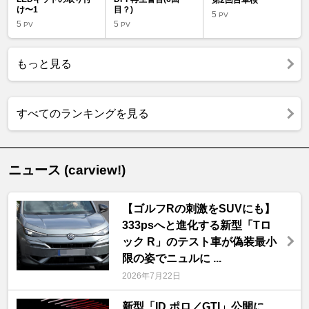
け〜1
目？)
5
PV
5
5
PV
PV
もっと見る
すべてのランキングを見る
ニュース (carview!)
【ゴルフRの刺激をSUVにも】
333psへと進化する新型「Tロ
ック R」のテスト車が偽装最小
限の姿でニュルに ...
2026年7月22日
新型「ID.ポロ／GTI」公開に