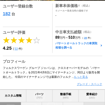
新車本体価格
※
（税込）
ユーザー登録台数
※メーカー発表当時の価格です
182
台
-
中古車支払総額
（税込）
ユーザー評価
89
510
～
万円
万円
（
28
件）
パサートオールトラックの車買取
4.25
相場を調べる
(
53
件)
プロフィール
フォルクスワーゲン グループ ジャパンは、クロスオーバーモデルの「パサー
トオールトラック」を2021年4月6日にマイナーチェンジ、同日より販売を開
始した。 今回のマイナーチェンジでは最新のフォルク ...
もっと見る
グレード・スペック
パーツ
整備手帳
愛車紹介
カスタム情報
(707)
(665)
(182)