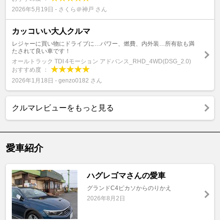
2026年5月19日 - さくら＠神戸 さん
カッコいい大人クルマ
レジャーに買い物にドライブに…パワー、燃費、内外装…所有欲も満
たされて良い車です！
オールトラック TDI 4モーション アドバンス_RHD_4WD(DSG_2.0)
おすすめ度 ：
2026年1月18日 - genzo0182 さん
クルマレビューをもっと見る
愛車紹介
ハグレゴマさんの愛車
グランドC4ピカソからのりかえ
2026年8月2日