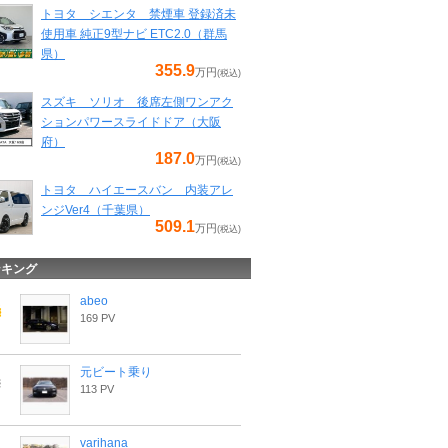
トヨタ シエンタ 禁煙車 登録済未
使用車 純正9型ナビ ETC2.0（群馬
県）
355.9
万円
(税込)
スズキ ソリオ 後席左側ワンアク
ションパワースライドドア（大阪
府）
187.0
万円
(税込)
トヨタ ハイエースバン 内装アレ
ンジVer4（千葉県）
509.1
万円
(税込)
ンキング
abeo
169 PV
元ビート乗り
113 PV
varihana