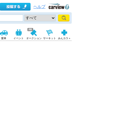
ヘルプ
愛車
イベント
オークション
サーキット
みんカラ＋