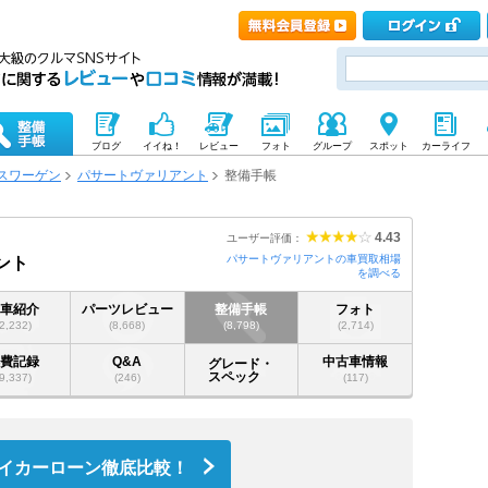
ブログ
イイね！
レビュー
フォト
グループ
スポット
カーライフ
スワーゲン
パサートヴァリアント
整備手帳
4.43
ユーザー評価：
パサートヴァリアントの車買取相場
ント
を調べる
愛車紹介
パーツレビュー
整備手帳
フォト
(2,232)
(8,668)
(8,798)
(2,714)
燃費記録
Q&A
中古車情報
グレード・
スペック
(9,337)
(246)
(117)
イカーローン徹底比較！