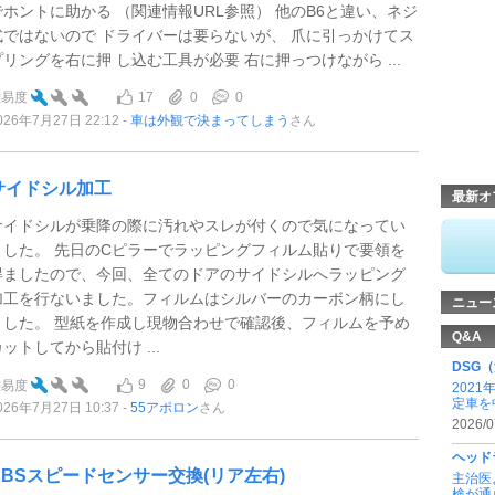
でホントに助かる （関連情報URL参照） 他のB6と違い、ネジ
式ではないので ドライバーは要らないが、 爪に引っかけてス
プリングを右に押 し込む工具が必要 右に押っつけながら ...
17
0
0
難易度
026年7月27日 22:12
車は外観で決まってしまう
さん
サイドシル加工
最新オ
サイドシルが乗降の際に汚れやスレが付くので気になってい
ました。 先日のCピラーでラッピングフィルム貼りで要領を
得ましたので、今回、全てのドアのサイドシルへラッピング
加工を行ないました。フィルムはシルバーのカーボン柄にし
ニュー
ました。 型紙を作成し現物合わせで確認後、フィルムを予め
Q&A
カットしてから貼付け ...
DSG
9
0
0
難易度
2021
定車を中
026年7月27日 10:37
55アポロン
さん
2026/0
ヘッド
ABSスピードセンサー交換(リア左右)
主治医
検が通