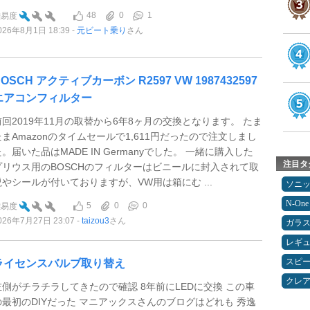
48
0
1
難易度
026年8月1日 18:39
元ビート乗り
さん
OSCH アクティブカーボン R2597 VW 1987432597
エアコンフィルター
前回2019年11月の取替から6年8ヶ月の交換となります。 たま
たまAmazonのタイムセールで1,611円だったので注文しまし
た。届いた品はMADE IN Germanyでした。 一緒に購入した
注目タ
プリウス用のBOSCHのフィルターはビニールに封入されて取
説やシールが付いておりますが、VW用は箱にむ ...
ソニ
N-One
5
0
0
難易度
026年7月27日 23:07
taizou3
さん
ガラ
レギ
スピ
ライセンスバルブ取り替え
クレ
左側がチラチラしてきたので確認 8年前にLEDに交換 この車
の最初のDIYだった マニアックスさんのブログはどれも 秀逸