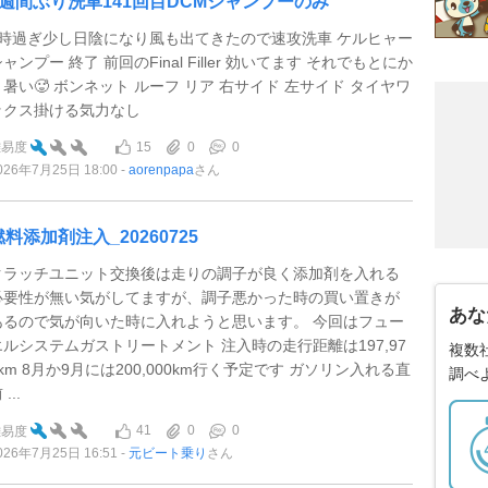
6週間ぶり洗車141回目DCMシャンプーのみ
3時過ぎ少し日陰になり風も出てきたので速攻洗車 ケルヒャー
ャンプー 終了 前回のFinal Filler 効いてます それでもとにか
く暑い🥵 ボンネット ルーフ リア 右サイド 左サイド タイヤワ
ックス掛ける気力なし
15
0
0
難易度
026年7月25日 18:00
aorenpapa
さん
燃料添加剤注入_20260725
クラッチユニット交換後は走りの調子が良く添加剤を入れる
必要性が無い気がしてますが、調子悪かった時の買い置きが
あな
あるので気が向いた時に入れようと思います。 今回はフュー
エルシステムガストリートメント 注入時の走行距離は197,97
複数
7km 8月か9月には200,000km行く予定です ガソリン入れる直
調べ
 ...
41
0
0
難易度
026年7月25日 16:51
元ビート乗り
さん