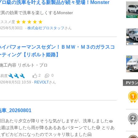
プロ級の洗車を叶える新製品が続々登場！Monster
驚異の効果で洗車を楽しくするMonster
オススメ度
025年5月30日
株式会社プロスタッフ
さん
ハイパフォーマンスセダン！ＢＭＷ・Ｍ３のガラスコ
ーティング【リボルト姫路】
●施工内容 リボルト・プロ
2
0
難易度
026年8月5日 10:59
REVOLT
さん
PVラ
車_20260801
明日あたり夕立が降りそうな気がしますが、洗車しました🧽
先週は洗車したら雨が降るあるあるパターンでした😅 とりあ
えずピカピカになったのでスッキリ致しました🤗