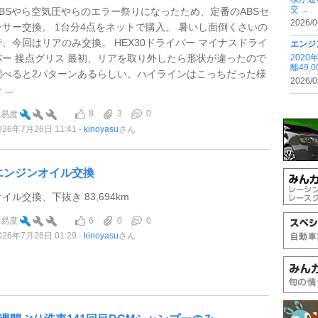
交 ...
ABSやら空気圧やらのエラー祭りになったため、定番のABSセ
2026/0
ンサー交換。 1台分4点をネットで購入。 暑いし面倒くさいの
で、今回はリアのみ交換。 HEX30ドライバー マイナスドライ
エンジ
202
バー 接点グリス 最初、リアを取り外したら形状が違ったので
離49,
調べると2パターンあるらしい。ハイラインはこっちだった様
2026/0
 ...
8
3
0
難易度
026年7月26日 11:41
kinoyasu
さん
エンジンオイル交換
イル交換、下抜き 83,694km
6
0
0
難易度
026年7月26日 01:29
kinoyasu
さん