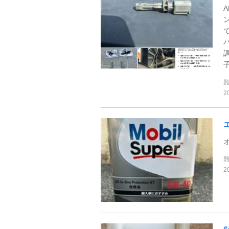
子
2
オ
2