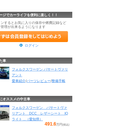
ージでカーライフを便利に楽しく！！
インするとお気に入りの保存や燃費記録など
な管理が出来るようになります
ログイン
た車
フォルクスワーゲン パサートヴァリ
アント
愛車紹介
/
パーツレビュー
/
整備手帳
にオススメの中古車
フォルクスワーゲン パサートヴァ
リアント DCC レザーシート IQ
ライト ...（愛知県）
491.6
万円
(税込)