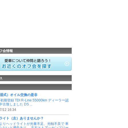
フ会情報
ス
（湿式）オイル交換の是非
年初期登録 TDI R-Line 55000km ディーラー認
古致しました DS ...
7/12 16:34
ライト（左）ありませんか？
よりヘッドライトが光量不足、光軸不良で 車
らないと通告あり。 左右ともアッセンブリー