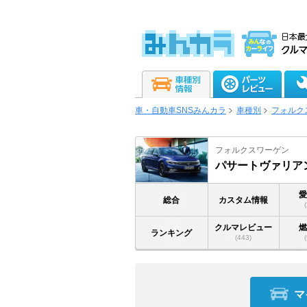
車・自動車SNSみんカラ
車種別
フォルク
フォルクスワーゲン
パサートヴァリア
総合
カスタム情報
クルマレビュー
ランキング
(443)
マ