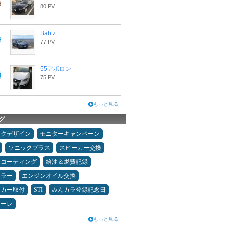
80 PV
Bahtz
77 PV
55アポロン
75 PV
もっと見る
グ
ックデザイン
モニターキャンペーン
ソニックプラス
スピーカー交換
スコーティング
給油＆燃費記録
ュラー
エンジンオイル交換
ーカー取付
STI
みんカラ登録記念日
アーレ
もっと見る