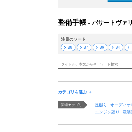
整備手帳
- パサートヴァ
注目のワード
B8
B7
B6
B4
カテゴリを選ぶ ＋
足廻り
オーディオ
関連カテゴリ
エンジン廻り
電装