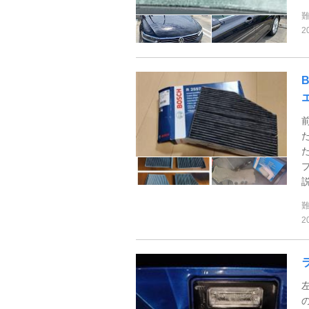
2
B
2