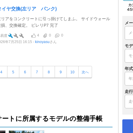
タイヤ交換(左リア パンク)
左リアをコンクリートに引っ掛けてしまふ。 サイドウォール
メー
破損、交換確定。 ピレリP7 完了
4
0
0
難易度
026年7月25日 16:15
kinoyasu
さん
モデ
年式
4
5
6
7
8
9
10
次へ
走行
サートに所属するモデルの整備手帳