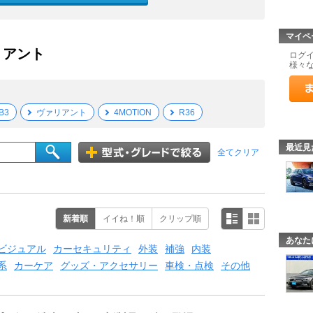
マイペ
リアント
ログ
様々
B3
ヴァリアント
4MOTION
R36
最近見
全てクリア
新着順
イイね！順
クリップ順
あなた
ビジュアル
カーセキュリティ
外装
補強
内装
系
カーケア
グッズ・アクセサリー
車検・点検
その他