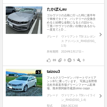
たかぼんau
ゴルヴァリの点検に行った時に後半年
で車検でタイヤ、バッテリーの交換含
めると結構な金額になるとの話から、
丁度パサヴァリの良い出物があるから
一度見てとD ...
グレード
ヴァリアント TSI エレガン
ス アドバンス_RHD(DSG_
1.5)
所有期間
2024年2月17日～
89
0
5
0
taizou3
5
+
フォルクスワーゲン パサートヴァリア
ントB7に乗っています。 写真は長野県
北杜市産直市場グリーンファーム駐車
場、熊本県阿蘇市蔵原olmo coppi ...
グレード
ヴァリアント TSI ハイライ
ン_RHD(DSG_1.4)
型式
DBA-3CCAX