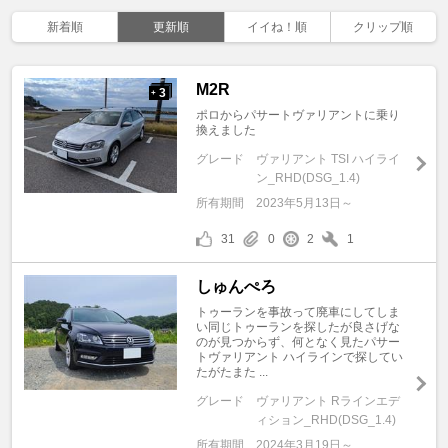
新着順
更新順
イイね！順
クリップ順
M2R
3
+
ポロからパサートヴァリアントに乗り
換えました
グレード
ヴァリアント TSI ハイライ
ン_RHD(DSG_1.4)
所有期間
2023年5月13日～
31
0
2
1
しゅんぺろ
トゥーランを事故って廃車にしてしま
い同じトゥーランを探したが良さげな
のが見つからず、何となく見たパサー
トヴァリアント ハイラインで探してい
たがたまた ...
グレード
ヴァリアント Rラインエデ
ィション_RHD(DSG_1.4)
所有期間
2024年3月19日～