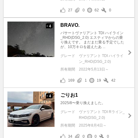
27
0
62
0
BRAVO.
4
+
パサートヴァリアント TDI ハイライン
_RHD(DSG_2.0) エスティマからの乗
り換えです。 まだまだ乗る予定でした
が、10万キロを超えたあ ...
グレード
ヴァリアント TDI ハイライ
ン_RHD(DSG_2.0)
所有期間
2022年5月13日～
169
1
19
42
ごりお1
4
+
2025/8〜乗り換えました。
グレード
ヴァリアント TDI Rライン_
RHD(DSG_2.0)
所有期間
2025年8月4日～
34
0
0
0