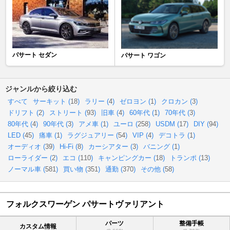
パサート セダン
パサート ワゴン
ジャンルから絞り込む
すべて
サーキット (
18
)
ラリー (
4
)
ゼロヨン (
1
)
クロカン (
3
)
ドリフト (
2
)
ストリート (
93
)
旧車 (
4
)
60年代 (
1
)
70年代 (
3
)
80年代 (
4
)
90年代 (
3
)
アメ車 (
1
)
ユーロ (
258
)
USDM (
17
)
DIY (
94
)
LED (
45
)
痛車 (
1
)
ラグジュアリー (
54
)
VIP (
4
)
デコトラ (
1
)
オーディオ (
39
)
Hi-Fi (
8
)
カーシアター (
3
)
バニング (
1
)
ローライダー (
2
)
エコ (
110
)
キャンピングカー (
18
)
トランポ (
13
)
ノーマル車 (
581
)
買い物 (
351
)
通勤 (
370
)
その他 (
58
)
フォルクスワーゲン パサートヴァリアント
パーツ
整備手帳
カスタム情報