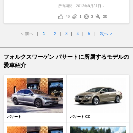
所有期間
2013年8月31日～
49
1
3
30
<
前へ
｜
1
｜
2
｜
3
｜
4
｜
5
｜
次へ
>
フォルクスワーゲン パサートに所属するモデルの
愛車紹介
パサート
パサート CC