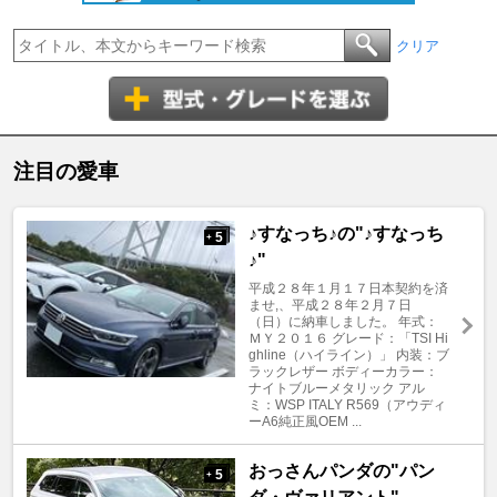
クリア
注目の愛車
♪すなっち♪の"♪すなっち
5
+
♪"
平成２８年１月１７日本契約を済
ませ,、平成２８年２月７日
（日）に納車しました。 年式：
ＭＹ２０１６ グレード：「TSI Hi
ghline（ハイライン）」 内装：ブ
ラックレザー ボディーカラー：
ナイトブルーメタリック アル
ミ：WSP ITALY R569（アウディ
ーA6純正風OEM ...
おっさんパンダの"パン
5
+