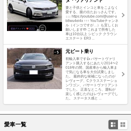
ダ・ヴァリアント"
妻と子供とインコと車をこよなく
愛する、腹の出たおっさんです。
↓↓↓ https://youtube.com/@user-u
b8wu4ei4x ↑↑↑ YouTubeチャンネ
ル（インコですが…）も宜しくお
願いします🤲 これまで所有した
車は10台以上 シビック クラウン
エステート ER3 ...
元ビート乗り
5
+
初輸入車です👍 パサートヴァリ
アント購入するにあたり2014〜2
018年の間、国産車から輸入車ま
で気になる車を大分試乗しまし
た。 最終的な候補になったのが
レヴォーグ、Cクラスステーショ
ンワゴン、パサートヴァリアント
でした。 正直なところ、運転が
楽しく感じたのはレヴォーグでし
た。 ステータス感と ...
愛車一覧