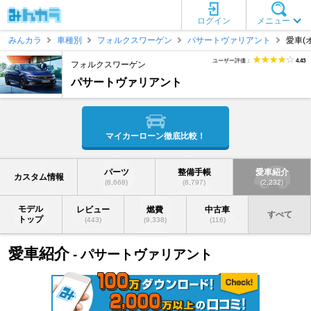
ログイン
メニュー
みんカラ
車種別
フォルクスワーゲン
パサートヴァリアント
愛車(
ユーザー評価：
4.43
フォルクスワーゲン
パサートヴァリアント
マイカーローン徹底比較！
パーツ
整備手帳
愛車紹介
カスタム情報
(8,668)
(8,797)
(2,232)
モデル
レビュー
燃費
中古車
すべて
トップ
(443)
(9,338)
(116)
愛車紹介
- パサートヴァリアント