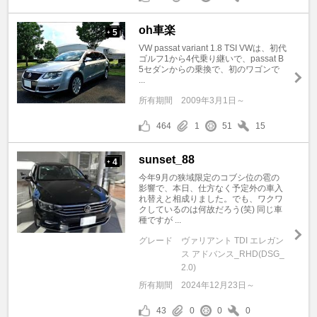
oh車楽
5
+
VW passat variant 1.8 TSI VWは、初代
ゴルフ1から4代乗り継いで、passat B
5セダンからの乗換で、初のワゴンで
...
所有期間
2009年3月1日～
464
1
51
15
sunset_88
4
+
今年9月の狭域限定のコブシ位の雹の
影響で、本日、仕方なく予定外の車入
れ替えと相成りました。でも、ワクワ
クしているのは何故だろう(笑) 同じ車
種ですが ...
グレード
ヴァリアント TDI エレガン
ス アドバンス_RHD(DSG_
2.0)
所有期間
2024年12月23日～
43
0
0
0