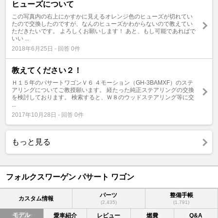
ヒューズについて
この写真内の右上にかすかに見えるオレンジ色のヒューズが切れてい
たので交換したのですが、なんのヒューズかわからないので教えてい
ただきたいです。 よろしくお願いします！ あと、もし可能であればで
いい ...
2018年6月25日 - 回答 0件
教えてください２！
Ｈ１５年のパサートワゴンＶ６ ４モーション（GH-3BAMXF）のステ
アリングについてご教授願います。 経たった純正ステアリングの交換
を検討しております。 検索すると、Ｗ８のウッドステアリング等に交
...
2017年10月28日 - 回答 0件
もっと見る
フォルクスワーゲン パサート ワゴン
パーツ
整備手帳
カスタム情報
(2,435)
(1,791)
モデル
愛車紹介
レビュー
燃費
Q&A