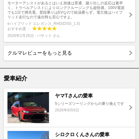
モーターアシストがあるとはいえ加速は普通、蹴り出しの反応は素早
く、トラベルアシストによりロングクルージングも超快適。100V電源
でも1日で満充電。普段乗りはEVなので給油要らず。電欠後はハイブ
リッド走行なので遠出時も安心ですよ。
eハイブリッド エレガンス_RHD(DSG_1.5)
おすすめ度 ：
2026年2月26日 - パサット さん
クルマレビューをもっと見る
愛車紹介
ヤマTさんの愛車
5シリーズツーリングからの乗り換えです
2026年8月6日
シロクロくんさんの愛車