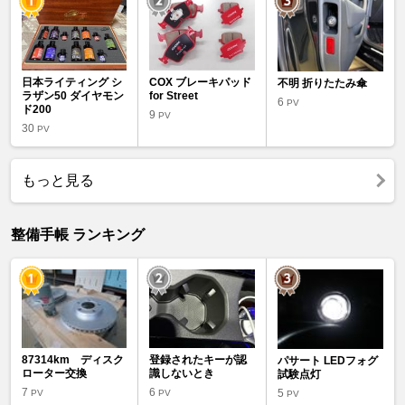
日本ライティング シ
COX ブレーキパッド
不明 折りたたみ傘
ラザン50 ダイヤモン
for Street
6
PV
ド200
9
PV
30
PV
もっと見る
整備手帳 ランキング
87314km ディスク
登録されたキーが認
パサート LEDフォグ
ローター交換
識しないとき
試験点灯
7
6
5
PV
PV
PV