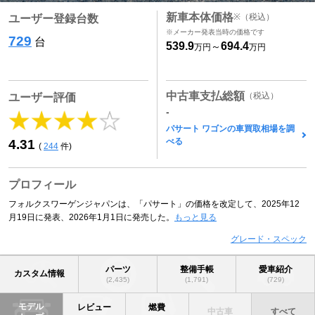
新車本体価格
※
（税込）
ユーザー登録台数
※メーカー発表当時の価格です
729
台
539.9
694.4
～
万円
万円
中古車支払総額
（税込）
ユーザー評価
-
パサート ワゴンの車買取相場を調
べる
4.31
(
244
件)
プロフィール
フォルクスワーゲンジャパンは、「パサート」の価格を改定して、2025年12
月19日に発表、2026年1月1日に発売した。
もっと見る
グレード・スペック
パーツ
整備手帳
愛車紹介
カスタム情報
(2,435)
(1,791)
(729)
モデル
レビュー
燃費
中古車
すべて