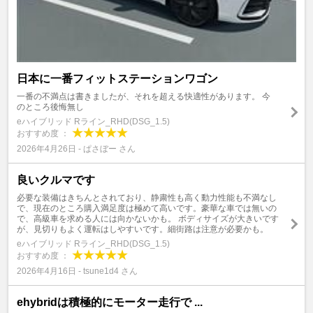
日本に一番フィットステーションワゴン
一番の不満点は書きましたが、それを超える快適性があります。 今
のところ後悔無し
eハイブリッド Rライン_RHD(DSG_1.5)
おすすめ度 ：
2026年4月26日 - ぱさぼー さん
良いクルマです
必要な装備はきちんとされており、静粛性も高く動力性能も不満なし
で、現在のところ購入満足度は極めて高いです。豪華な車では無いの
で、高級車を求める人には向かないかも。 ボディサイズが大きいです
が、見切りもよく運転はしやすいです。細街路は注意が必要かも。
eハイブリッド Rライン_RHD(DSG_1.5)
おすすめ度 ：
2026年4月16日 - tsune1d4 さん
ehybridは積極的にモーター走行で ...