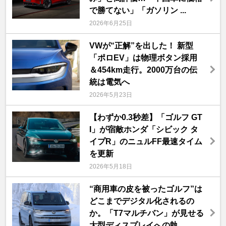
で勝てない」「ガソリン ...
2026年6月25日
VWが“正解”を出した！ 新型
「ポロEV」は物理ボタン採用
＆454km走行。2000万台の伝
統は電気へ
2026年5月23日
【わずか0.3秒差】「ゴルフ GT
I」が宿敵ホンダ「シビック タ
イプR」のニュルFF最速タイム
を更新
2026年5月18日
“商用車の皮を被ったゴルフ”は
どこまでデジタル化されるの
か。「T7マルチバン」が見せる
大型ディスプレイへの執 ...