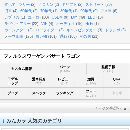
すべて
ラリー (
2
)
クロカン (
2
)
ドリフト (
2
)
ストリート (
29
)
旧車 (
4
)
60年代 (
2
)
70年代 (
1
)
80年代 (
1
)
90年代 (
9
)
アメ車 (
6
)
レプリカ (
1
)
ユーロ (
100
)
USDM (
9
)
DIY (
49
)
LED (
13
)
ラグジュアリー (
22
)
VIP (
4
)
オーディオ (
15
)
Hi-Fi (
1
)
カーシアター (
2
)
ローライダー (
3
)
キャンピングカー (
3
)
トランポ (
5
)
ノーマル車 (
175
)
買い物 (
101
)
通勤 (
103
)
その他 (
21
)
フォルクスワーゲン パサート ワゴン
パーツ
整備手帳
カスタム情報
(2,440)
(1,791)
モデル
愛車紹介
レビュー
燃費
Q&A
トップ
(729)
(244)
(1,164)
(15)
フォト
ブログ
スペック
ランキング
中古車
(1,037)
ページの先頭へ ▲
みんカラ 人気のカテゴリ