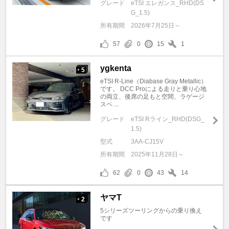
グレード
eTSI エレガンス_RHD(DS
G_1.5)
所有期間
2026年7月25日～
57
0
15
1
ygkenta
5
+
eTSI R-Line（Diabase Gray Metallic）
です。 DCC Proによる走りと乗り心地
の両立、後席の足もと空間、ラゲージ
スペ ...
グレード
eTSI Rライン_RHD(DSG_
1.5)
型式
3AA-CJ15V
所有期間
2025年11月28日～
62
0
43
14
ヤマT
2
+
5シリーズツーリングからの乗り換え
です