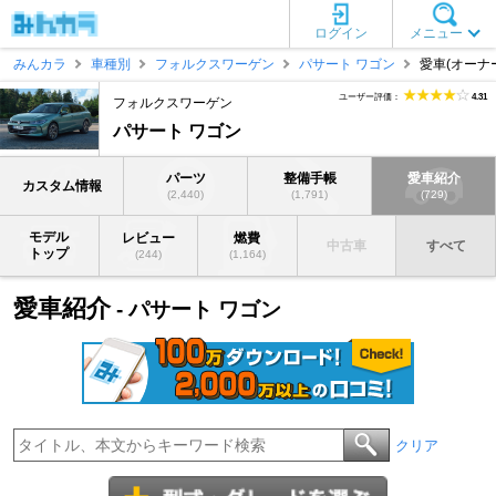
ログイン
メニュー
みんカラ
車種別
フォルクスワーゲン
パサート ワゴン
愛車(オーナ
ユーザー評価：
4.31
フォルクスワーゲン
パサート ワゴン
パーツ
整備手帳
愛車紹介
カスタム情報
(2,440)
(1,791)
(729)
モデル
レビュー
燃費
中古車
すべて
トップ
(244)
(1,164)
愛車紹介
- パサート ワゴン
クリア