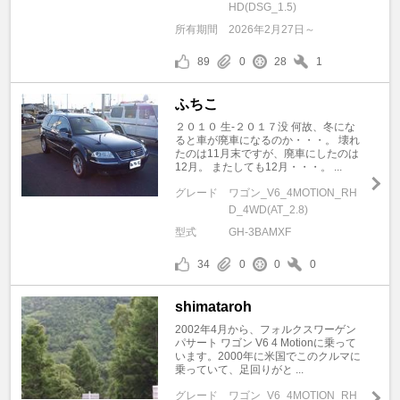
HD(DSG_1.5)
所有期間
2026年2月27日～
89
0
28
1
ふちこ
２０１０ 生-２０１７没 何故、冬にな
ると車が廃車になるのか・・・。 壊れ
たのは11月末ですが、廃車にしたのは
12月。 またしても12月・・・。 ...
グレード
ワゴン_V6_4MOTION_RH
D_4WD(AT_2.8)
型式
GH-3BAMXF
34
0
0
0
shimataroh
2002年4月から、フォルクスワーゲン
パサート ワゴン V6 4 Motionに乗って
います。2000年に米国でこのクルマに
乗っていて、足回りがと ...
グレード
ワゴン_V6_4MOTION_RH