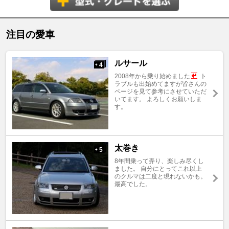
注目の愛車
ルサール
4
+
2008年から乗り始めました
ト
ラブルも出始めてますが皆さんの
ページを見て参考にさせていただ
いてます。 よろしくお願いしま
す。
太巻き
5
+
8年間乗って弄り、楽しみ尽くし
ました。 自分にとってこれ以上
のクルマは二度と現れないかも。
最高でした。