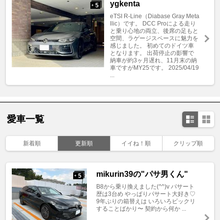
ygkenta
5
+
eTSI R-Line（Diabase Gray Meta
llic）です。 DCC Proによる走り
と乗り心地の両立、後席の足もと
空間、ラゲージスペースに魅力を
感じました。 初めてのドイツ車
となります。 出荷停止の影響で
納車が約3ヶ月遅れ、11月末の納
車ですがMY25です。 2025/04/19
...
愛車一覧
新着順
更新順
イイね！順
クリップ順
mikurin39の"パサ男くん"
5
+
B8から乗り換えました(^^)v パサート
歴は3台め やっぱりパサート大好き♡
9年ぶりの箱替えは いろいろビックリ
することばかり〜 契約から何か ...