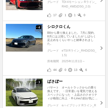
グレード
TDI 4モーション Rライン_
RHD_4WD(DSG_2.0)
17
1
1
0
シロクロくん
4
+
B8から乗り換えました。 7月に契約、
8月には上陸していましたが しばらく
足止めをくらいやっと納車されまし
た。
グレード
eTSI Rライン_RHD(DSG_
1.5)
所有期間
2025年11月1日～
44
0
13
6
ぱさぼー
3
+
パサート オールトラックからの乗り
換えです。 ・日常遣いを電気で使える
スペックになった ・上品さのクオリテ
ィが格段に向上 ・R-Lineの顔が気に ...
グレード
eハイブリッド Rライン_R