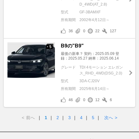
D_4WD(AT_2.8)
型式
GF-3BAMXF
所有期間
2002年4月12日～
36
0
22
127
B9の"B9"
5
+
最後の新車？ 契約：2025.05.09 登
録：2025.05.27 納車：2025.06.14
グレード
TDI 4モーション エレガン
ス_RHD_4WD(DSG_2.0)
型式
3DA-CJ20V
所有期間
2025年6月14日～
46
0
12
6
<
前へ
｜
1
｜
2
｜
3
｜
4
｜
5
｜
次へ
>