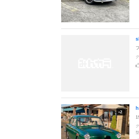
s
h
2
+