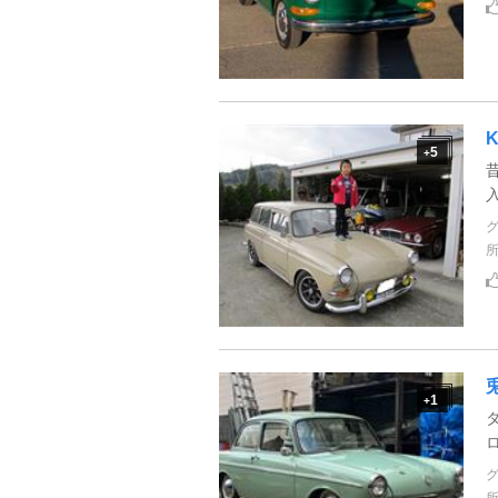
5
+
1
+