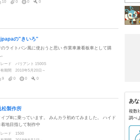
10
0
0
0
Kjpapaの"きいろ"
昔のライトバン風に使おうと思い 作業車兼看板車として購
入。
グレード
バリアント 1500S
所有期間
2010年5月20日～
9
0
0
0
あな
兎松製作所
複数
タイプⅢに乗っています。 みんカラ初めてみました。 ハイド
調べ
ロ着地目指して制作中
グレード
1500