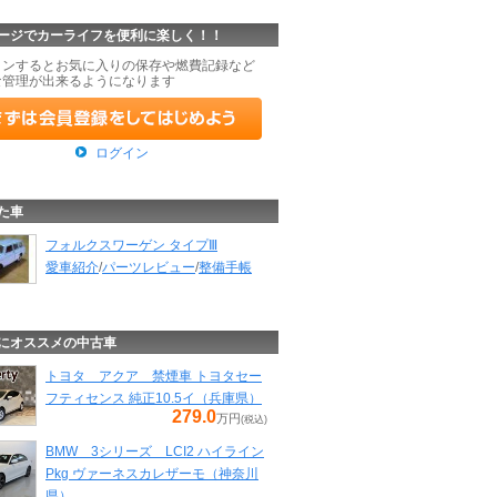
ージでカーライフを便利に楽しく！！
インするとお気に入りの保存や燃費記録など
な管理が出来るようになります
ログイン
た車
フォルクスワーゲン タイプⅢ
愛車紹介
/
パーツレビュー
/
整備手帳
にオススメの中古車
トヨタ アクア 禁煙車 トヨタセー
フティセンス 純正10.5イ（兵庫県）
279.0
万円
(税込)
BMW 3シリーズ LCI2 ハイライン
Pkg ヴァーネスカレザーモ（神奈川
県）