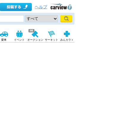
ヘルプ
愛車
イベント
オークション
サーキット
みんカラ＋