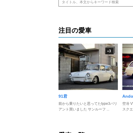
注目の愛車
3
+
91君
Ando
前から乗りたいと思ってたtype3バリ
空冷 V
アント買いました サンルーフ ...
スクエ