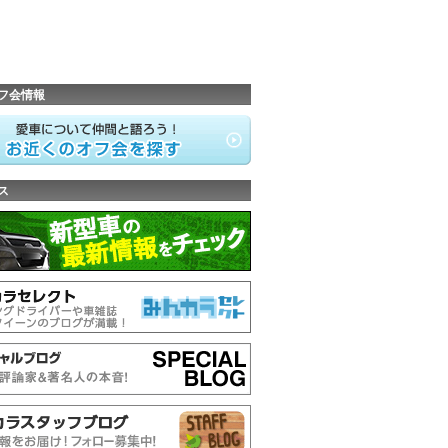
フ会情報
ス