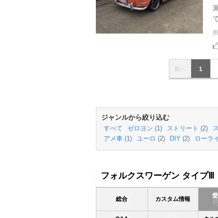
で
前へ
1
ジャンルから絞り込む
すべて
ゼロヨン (
1
)
ストリート (
2
)
ス
アメ車 (
1
)
ユーロ (
2
)
DIY (
2
)
ローライ
フォルクスワーゲン タイプⅢ
総合
カスタム情報