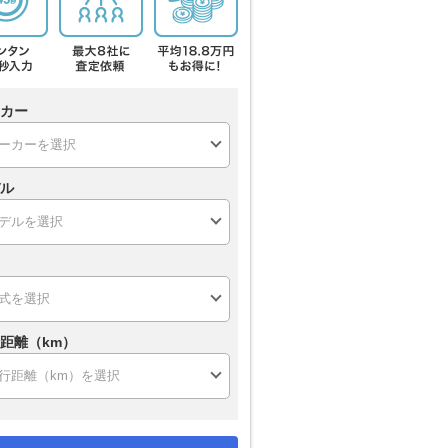
カー
ル
距離（km）