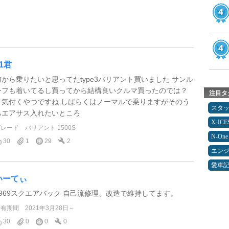
91君
前から乗りたいと思ってたtype3バリアント買いました サンル
ーフも着いてるし買ってから結構良いクルマ買ったのでは？
注目タ
と気付くやつですね しばらくはノーマルで乗りますがそのう
スタ
ちエアサス入れたいところ
X-IC
グレード
バリアント 1500S
N-One
30
1
29
2
エン
愛車
いーてぃ
1969スクエアバック 自己流修理、改造で維持してます。
所有期間
2021年3月28日～
30
0
0
0