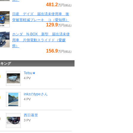
481.2
万円
(税込)
日産 デイズ 届出済未使用車 衝
突被害軽減ブレーキ コ（愛知県）
129.9
万円
(税込)
ホンダ N-BOX 新型 届出済未使
用車 片側電動スライドド（愛媛
県）
156.9
万円
(税込)
ンキング
Tetsu★
4 PV
inkzのtypeさん
4 PV
西日暮里
3 PV