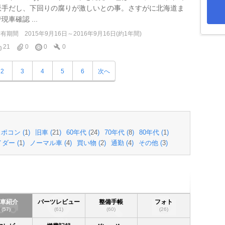
派手だし、下回りの腐りが激しいとの事。さすがに北海道ま
現車確認 ...
所有期間
2015年9月16日～2016年9月16日(約1年間)
21
0
0
0
2
3
4
5
6
次へ
ポコン (
1
)
旧車 (
21
)
60年代 (
24
)
70年代 (
8
)
80年代 (
1
)
ダー (
1
)
ノーマル車 (
4
)
買い物 (
2
)
通勤 (
4
)
その他 (
3
)
愛車紹介
パーツレビュー
整備手帳
フォト
(57)
(61)
(60)
(26)