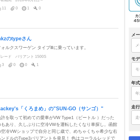
所有期間
2018年8月1日～
11
0
1
0
メー
nkzのtypeさん
フォルクスワーゲン タイプⅢに乗っています。
グレード
バリアント 1500S
モデ
3
0
0
1
年式
走行
Backey's「くろまめ」の"SUN-GO（サンゴ）"
免許を取って初めての愛車がVW Type1（ビートル ）だった
のもあり、久しぶりに空冷VWを運転したくなり車探し。函館
の空冷VWショップで自分と同じ歳で、めちゃくちゃ希少な右
ハンドルのType3バリアントを発見！ 色はコーラルレッドで