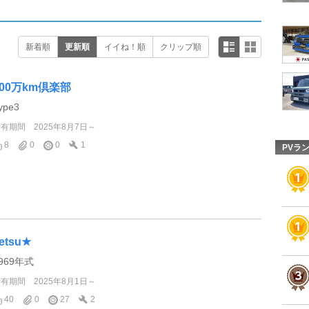
新着順
更新順
イイね！順
クリップ順
100万km倶楽部
ype3
所有期間
2025年8月7日～
8
0
0
1
PVラ
etsu★
1969年式
所有期間
2025年8月1日～
40
0
27
2