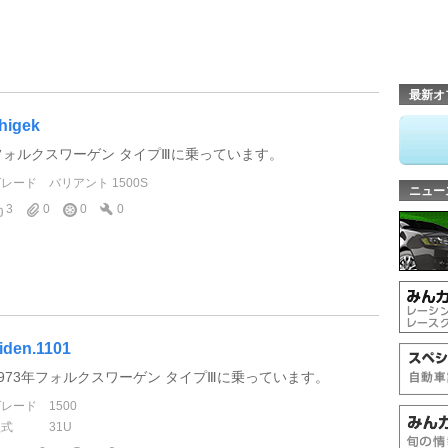
最新オ
higek
フォルクスワーゲン タイプⅢに乗っています。
グレード
バリアント 1500S
ニュー
3
0
0
0
iden.1101
1973年フォルクスワーゲン タイプⅢに乗っています。
グレード
1500
型式
31U