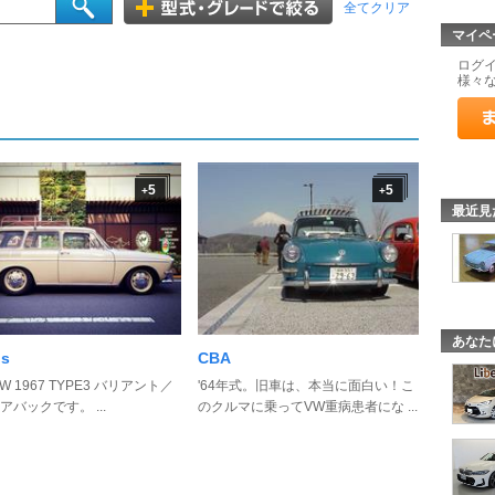
全てクリア
マイペ
ログ
様々
5
5
+
+
最近見
あなた
s
CBA
W 1967 TYPE3 バリアント／
'64年式。旧車は、本当に面白い！こ
アバックです。 ...
のクルマに乗ってVW重病患者にな ...