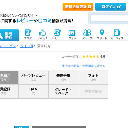
ブログ
イイね！
レビュー
フォト
グループ
スポット
カーライフ
スワーゲン
タイプⅢ
愛車紹介
4.6
ユーザー評価：
中古車の買取・査定相場を調べる
愛車紹介
パーツレビュー
整備手帳
フォト
(57)
(61)
(60)
(26)
燃費記録
Q&A
グレード・
中古車情報
スペック
(13)
(0)