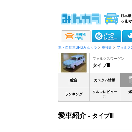
車・自動車SNSみんカラ
車種別
フォルク
フォルクスワーゲン
タイプⅢ
総合
カスタム情報
クルマレビュー
ランキング
(5)
愛車紹介
- タイプⅢ