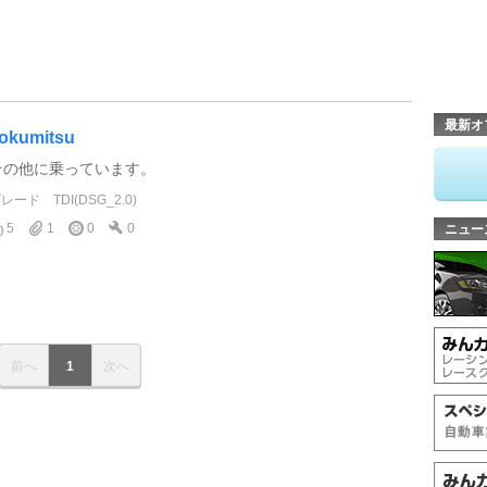
最新オ
okumitsu
その他に乗っています。
グレード
TDI(DSG_2.0)
5
1
0
0
ニュー
前へ
1
次へ