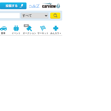
ヘルプ
愛車
イベント
オークション
サーキット
みんカラ＋