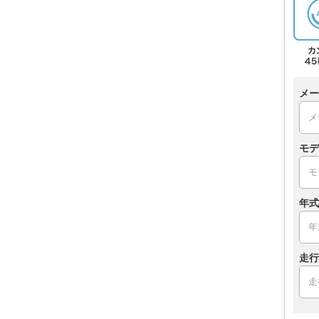
メー
モデ
年式
走行