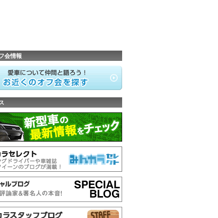
フ会情報
ス