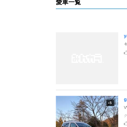
愛車一覧
y
g
5
+