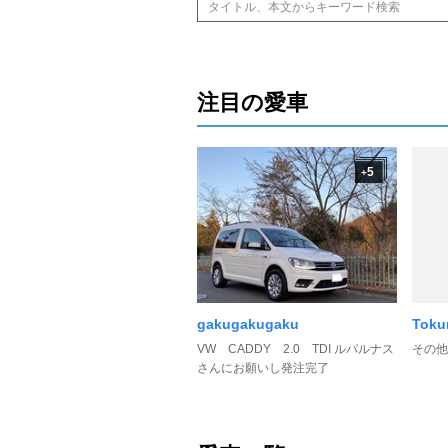
注目の愛車
5
+
gakugakugaku
Toku
VW CADDY 2.0 TDI ルパルナス
その他
さんにお願いし発注完了