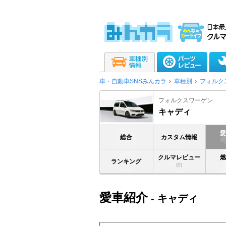
車・自動車SNSみんカラ
車種別
フォルク
フォルクスワーゲン
キャディ
総合
カスタム情報
クルマレビュー
ランキング
(0)
愛車紹介
- キャディ