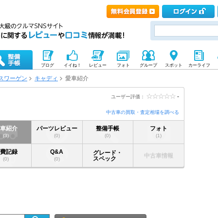
ブログ
イイね！
レビュー
フォト
グループ
スポット
カーライフ
スワーゲン
キャディ
愛車紹介
-
ユーザー評価：
中古車の買取・査定相場を調べる
愛車紹介
パーツレビュー
整備手帳
フォト
(3)
(0)
(0)
(1)
燃費記録
Q&A
グレード・
中古車情報
スペック
(0)
(0)