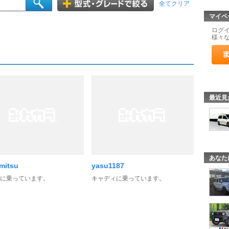
全てクリア
マイペ
ログ
様々
最近見
あなた
mitsu
yasu1187
に乗っています。
キャディに乗っています。