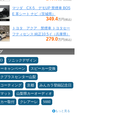
マツダ CX-5 デモUP 禁煙車 BOS
E 革シート ナビ（茨城県）
349.4
万円
(税込)
トヨタ アクア 禁煙車 トヨタセー
フティセンス 純正10.5イ（兵庫県）
279.0
万円
(税込)
グ
MO
ソニックデザイン
ターキャンペーン
スピーカー交換
ックプラスセンター山梨
スコーティング
京都
みんカラ登録記念日
アマット
山梨県カーオーディオ
ーカー取付
クレアーレ
S660
もっと見る