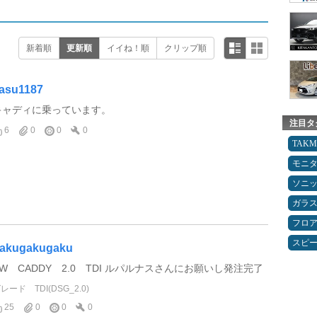
新着順
更新順
イイね！順
クリップ順
asu1187
キャディに乗っています。
注目タ
6
0
0
0
TAK
モニ
ソニ
ガラ
フロ
スピ
akugakugaku
VW CADDY 2.0 TDI ルパルナスさんにお願いし発注完了
グレード
TDI(DSG_2.0)
25
0
0
0