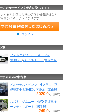
ージでカーライフを便利に楽しく！！
インするとお気に入りの保存や燃費記録など
な管理が出来るようになります
ログイン
た車
フォルクスワーゲン キャディ
愛車紹介
/
パーツレビュー
/
整備手帳
にオススメの中古車
メルセデス・ベンツ Gクラス 正
規認定中古車/EQケア継承（富山県）
2020.0
万円
(税込)
スズキ ジムニー 4WD 禁煙車 セ
ーフティサポート（岩手県）
249.9
万円
(税込)