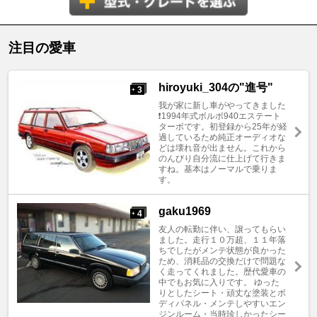
注目の愛車
hiroyuki_304の"進号"
3
+
我が家に新し車がやってきました
❗1994年式ボルボ940エステート
ターボです。初登録から25年が経
過しているため純正オーディオな
どは壊れ音が出ません。これから
のんびり自分流に仕上げて行きま
すね。基本はノーマルで乗りま
す。
gaku1969
4
+
友人の転勤に伴い、譲ってもらい
ました。走行１０万超、１１年落
ちでしたがメンテ状態が良かった
ため、消耗品の交換だけで問題な
く走ってくれました。歴代愛車の
中でもお気に入りです。 ゆった
りとしたシート・頑丈な塗装とボ
ディパネル・メンテしやすいエン
ジンルーム・当時珍しかったシー