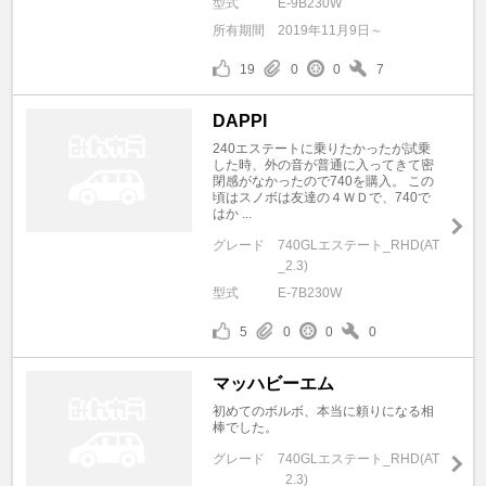
型式
E-9B230W
所有期間
2019年11月9日～
19
0
0
7
DAPPI
240エステートに乗りたかったが試乗
した時、外の音が普通に入ってきて密
閉感がなかったので740を購入。 この
頃はスノボは友達の４ＷＤで、740で
はか ...
グレード
740GLエステート_RHD(AT
_2.3)
型式
E-7B230W
5
0
0
0
マッハビーエム
初めてのボルボ、本当に頼りになる相
棒でした。
グレード
740GLエステート_RHD(AT
_2.3)