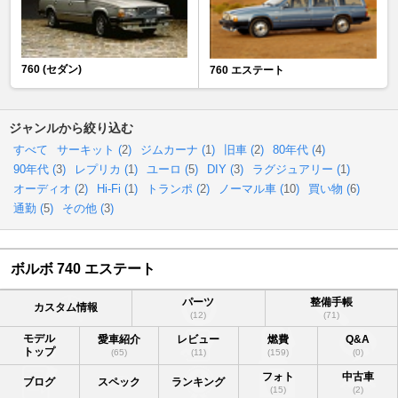
760 (セダン)
760 エステート
ジャンルから絞り込む
すべて
サーキット (
2
)
ジムカーナ (
1
)
旧車 (
2
)
80年代 (
4
)
90年代 (
3
)
レプリカ (
1
)
ユーロ (
5
)
DIY (
3
)
ラグジュアリー (
1
)
オーディオ (
2
)
Hi-Fi (
1
)
トランポ (
2
)
ノーマル車 (
10
)
買い物 (
6
)
通勤 (
5
)
その他 (
3
)
ボルボ 740 エステート
パーツ
整備手帳
カスタム情報
(12)
(71)
モデル
愛車紹介
レビュー
燃費
Q&A
トップ
(65)
(11)
(159)
(0)
フォト
中古車
ブログ
スペック
ランキング
(15)
(2)