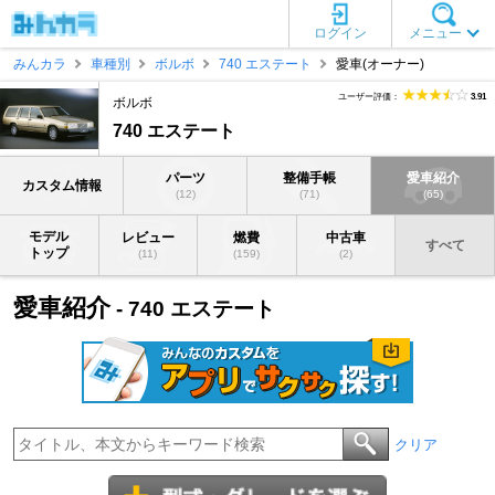
ログイン
メニュー
みんカラ
車種別
ボルボ
740 エステート
愛車(オーナー)
ユーザー評価：
3.91
ボルボ
740 エステート
パーツ
整備手帳
愛車紹介
カスタム情報
(12)
(71)
(65)
モデル
レビュー
燃費
中古車
すべて
トップ
(11)
(159)
(2)
愛車紹介
- 740 エステート
クリア