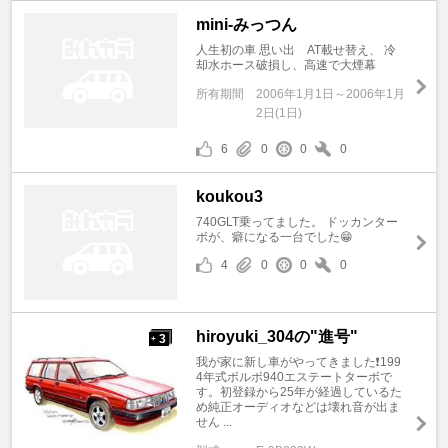
mini-みっつん
人生初の車 思い出 AT載せ替え、 冷
却水ホース破損し、高速で大煙幕
所有期間
2006年1月1日～2006年1月
2日(1日)
6
0
0
0
koukou3
740GLT乗ってました。 ドッカンター
ボが、癖になる一台でした😁
4
0
0
0
hiroyuki_304の"進号"
3
+
我が家に新し車がやってきました❗199
4年式ボルボ940エステートターボで
す。初登録から25年が経過しているた
め純正オーディオなどは壊れ音が出ま
せん ...