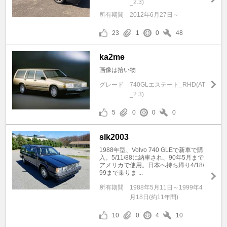
_2.3)
所有期間
2012年6月27日～
23
1
0
48
ka2me
画像は拾い物
グレード
740GLエステート_RHD(AT
_2.3)
5
0
0
0
slk2003
1988年型、Volvo 740 GLEで新車で購
入。5/11/88に納車され、90年5月まで
アメリカで使用。日本へ持ち帰り4/18/
99まで乗りま ...
所有期間
1988年5月11日～1999年4
月18日(約11年間)
10
0
4
10