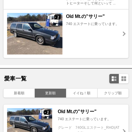
トヒーターそして何といって ...
Old Mt.の"サリー"
2
+
740 エステートに乗っています。
愛車一覧
新着順
更新順
イイね！順
クリップ順
Old Mt.の"サリー"
2
+
740 エステートに乗っています。
グレード
740GLエステート_RHD(AT