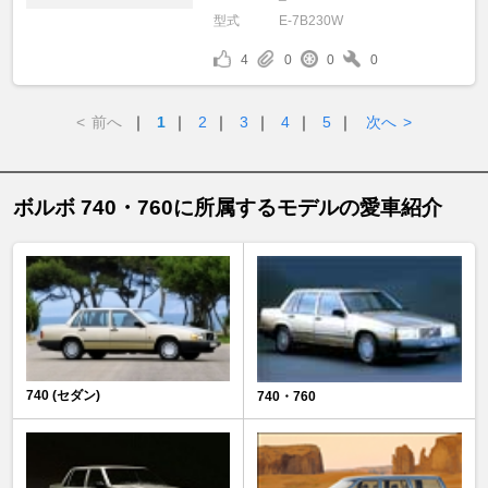
型式
E-7B230W
4
0
0
0
<
前へ
｜
1
｜
2
｜
3
｜
4
｜
5
｜
次へ
>
ボルボ 740・760に所属するモデルの愛車紹介
740 (セダン)
740・760