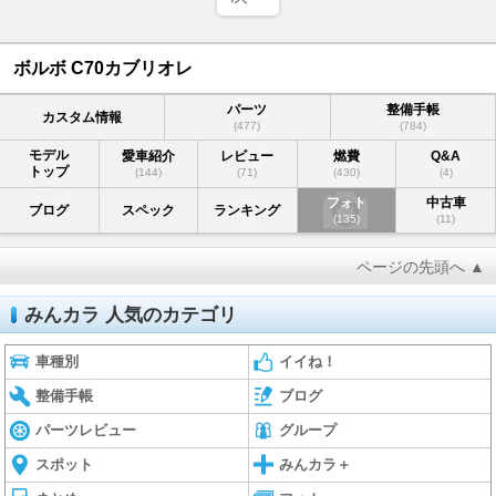
ボルボ C70カブリオレ
パーツ
整備手帳
カスタム情報
(477)
(784)
モデル
愛車紹介
レビュー
燃費
Q&A
トップ
(144)
(71)
(430)
(4)
フォト
中古車
ブログ
スペック
ランキング
(135)
(11)
ページの先頭へ ▲
みんカラ 人気のカテゴリ
車種別
イイね！
整備手帳
ブログ
パーツレビュー
グループ
スポット
みんカラ＋