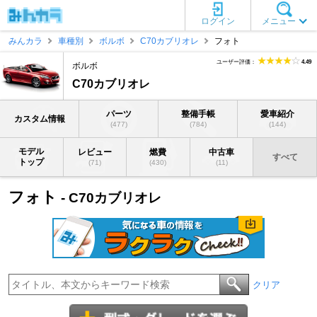
ログイン
メニュー
みんカラ
車種別
ボルボ
C70カブリオレ
フォト
ユーザー評価：
4.49
ボルボ
C70カブリオレ
パーツ
整備手帳
愛車紹介
カスタム情報
(477)
(784)
(144)
モデル
レビュー
燃費
中古車
すべて
トップ
(71)
(430)
(11)
フォト
- C70カブリオレ
クリア