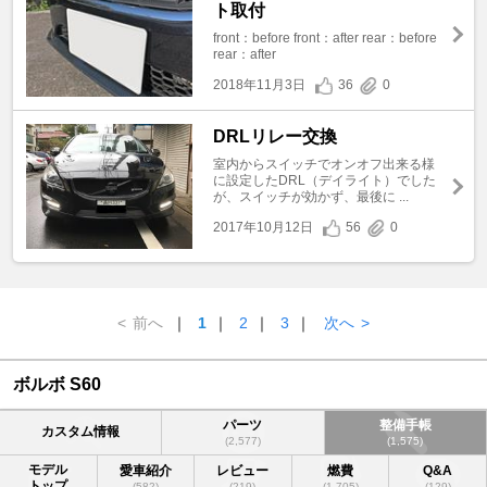
ト取付
front：before front：after rear：before
rear：after
2018年11月3日
36
0
DRLリレー交換
室内からスイッチでオンオフ出来る様
に設定したDRL（デイライト）でした
が、スイッチが効かず、最後に ...
2017年10月12日
56
0
<
前へ
｜
1
｜
2
｜
3
｜
次へ
>
ボルボ S60
パーツ
整備手帳
カスタム情報
(2,577)
(1,575)
モデル
愛車紹介
レビュー
燃費
Q&A
トップ
(582)
(219)
(1,705)
(129)