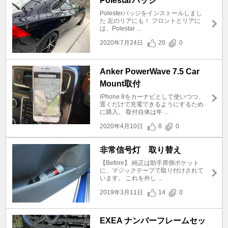
Polestarバッジ
Polesterバッジをインストールしまし
た 左のリアにも！ フロントとリアに
は、Polestar ...
2020年7月24日
20
0
Anker PowerWave 7.5 Car
Mount取付
iPhone 8をカーナビとして使いつつ、
置くだけで充電できるようにするため
に購入。 取付自体は年 ...
2020年4月10日
8
0
非常信号灯 取り替え
【Before】 純正は助手席側ポケット
に、マジックテープで取り付けされて
います。 これを外し ...
2019年3月11日
14
0
EXEA ナンバーフレームセッ