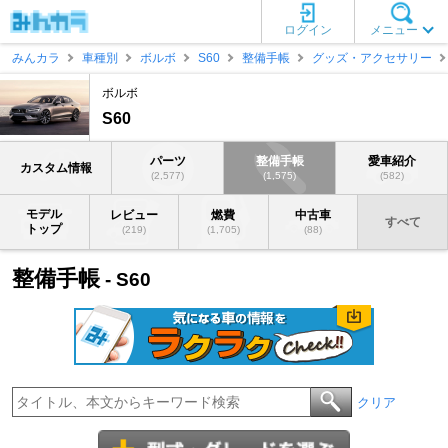
ログイン
メニュー
みんカラ
車種別
ボルボ
S60
整備手帳
グッズ・アクセサリー
ボルボ
S60
パーツ
整備手帳
愛車紹介
カスタム情報
(2,577)
(1,575)
(582)
モデル
レビュー
燃費
中古車
すべて
トップ
(219)
(1,705)
(88)
整備手帳
- S60
クリア