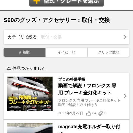
S60のグッズ・アクセサリー：取付・交換
カテゴリで絞る
取付・交換
新着順
イイね！順
クリップ数順
21
件見つかりました
プロの整備手帳
動画で解説！フロンクス 専
用 ブレーキ全灯化キット
フロンクス 専用 ブレーキ全灯化キット
動画で解説！取り付け方
2025年5月27日
84
0
magsafe充電ホルダー取り付