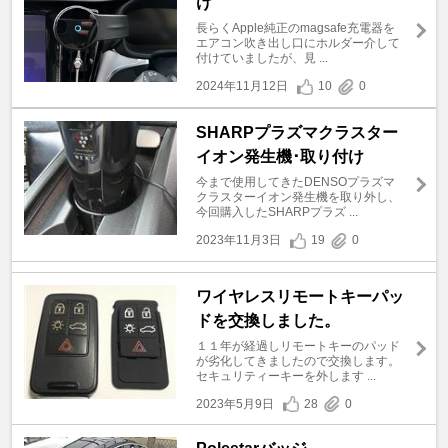
け
長らくApple純正のmagsafe充電器を
エアコン吹き出し口にホルダー介して
付けていましたが、見 ...
2024年11月12日
10
0
SHARPプラズマクラスター
イオン発生機･取り付け
今まで使用してきたDENSOプラズマ
クラスターイオン発生機を取り外し、
今回購入したSHARPプラズ ...
2023年11月3日
19
0
ワイヤレスリモートキーパッ
ドを交換しました。
１１年が経過しリモートキーのパッド
が劣化してきましたので交換します。
セキュリティーキーを外します ...
2023年5月9日
28
0