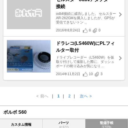
接続
odbⅡ接続に成功しました。 セルスター
AR-262GMを購入しましたが、GPSが
受信できないトン ...
2016年8月24日
8
0
ドラレコ(LS460W)にPLフィ
ルター取付
ドライブレコーダー（LS460W）を仮
取り付けして撮影した際に、ダッシュ
ボードの映り込みが気になり ...
2014年11月2日
10
3
<
前へ
｜
1
｜
2
｜
次へ
>
ボルボ S60
パーツ
整備手帳
カスタム情報
(2,577)
(1,575)