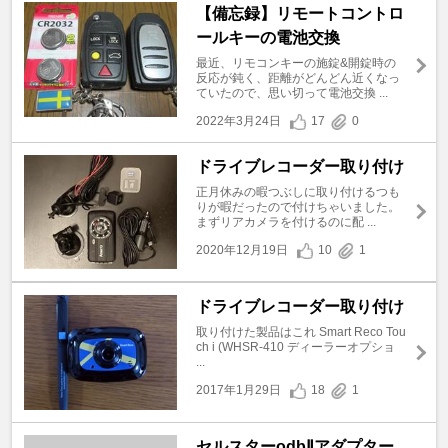
【備忘録】リモートコントロ
ールキーの電池交換
最近、リモコンキーの施錠&開錠時の
反応が鈍く、距離がどんどん近くなっ
ていたので、思い切って電池交換 ...
2022年3月24日
17
0
ドライブレコーダー取り付け
正月休みの暇つぶしに取り付けるつも
りが暇だったので付けちゃいました。
まずリアカメラを付けるのに配 ...
2020年12月19日
10
1
ドライブレコーダー取り付け
取り付けた製品はこれ Smart Reco Tou
ch i (WHSR-410 ディーラーオプショ
...
2017年1月29日
18
1
セルスターodbⅡアダプター