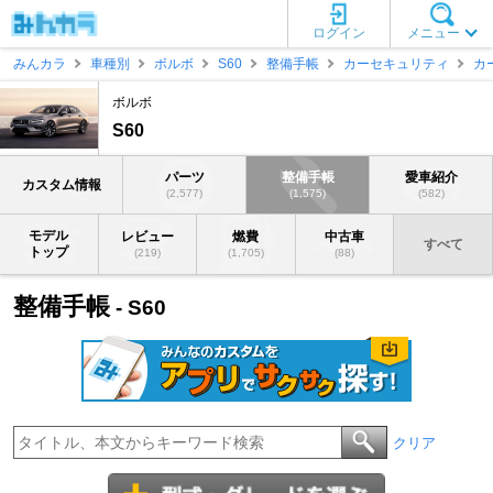
ログイン
メニュー
みんカラ
車種別
ボルボ
S60
整備手帳
カーセキュリティ
カ
ボルボ
S60
パーツ
整備手帳
愛車紹介
カスタム情報
(2,577)
(1,575)
(582)
モデル
レビュー
燃費
中古車
すべて
トップ
(219)
(1,705)
(88)
整備手帳
- S60
クリア