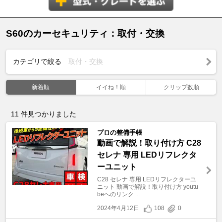
S60のカーセキュリティ：取付・交換
カテゴリで絞る
取付・交換
新着順
イイね！順
クリップ数順
11
件見つかりました
プロの整備手帳
動画で解説！取り付け方 C28
セレナ 専用 LEDリフレクタ
ーユニット
C28 セレナ 専用 LEDリフレクターユ
ニット 動画で解説！取り付け方 youtu
beへのリンク ...
2024年4月12日
108
0