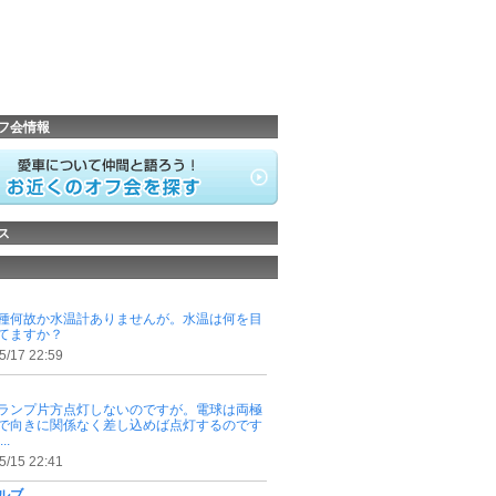
フ会情報
ス
種何故か水温計ありませんが。水温は何を目
てますか？
5/17 22:59
ランプ片方点灯しないのですが。電球は両極
で向きに関係なく差し込めば点灯するのです
..
5/15 22:41
ルブ