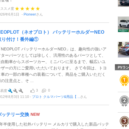
オススメ度
026年6月1日
Pioneer
さん
NEOPLOT（ネオプロト） バッテリーホルダーNEO
取り付け！番外編①
「NEOPLOT バッテリーホルダーNEO」は、趣向性の強いア
フターパーツとしては珍しく、汎用性のあるパーツとして、
軽自動車からスポーツカー、ミニバンに至るまで、幅広いユ
PVラ
ーザーの方にご愛用いただいております。 さて今回は、トヨ
タ車の一部の車種への装着について、商品をご購入いただく
の注意点と、そ ...
3
0
難易度
012年8月3日 11:10
プロト クルマパーツ&用品【 ...
さん
バッテリー交換
NEW
2年半使用した社外バッテリー メルカリで購入した新品バッテ