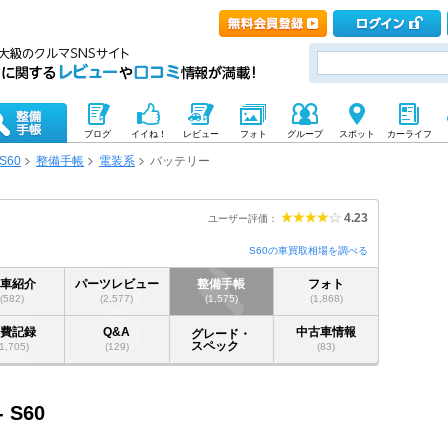
ブログ
イイね！
レビュー
フォト
グループ
スポット
カーライフ
S60
整備手帳
電装系
バッテリー
4.23
ユーザー評価：
S60の車買取相場を調べる
愛車紹介
パーツレビュー
整備手帳
フォト
(582)
(2,577)
(1,575)
(1,868)
燃費記録
Q&A
中古車情報
グレード・
スペック
(1,705)
(129)
(83)
- S60