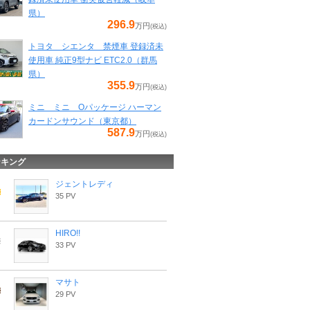
県）
296.9
万円
(税込)
トヨタ シエンタ 禁煙車 登録済未
使用車 純正9型ナビ ETC2.0（群馬
県）
355.9
万円
(税込)
ミニ ミニ Oパッケージ ハーマン
カードンサウンド（東京都）
587.9
万円
(税込)
ンキング
ジェントレディ
35 PV
HIRO!!
33 PV
マサト
29 PV