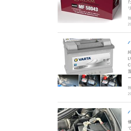
2
L
C
ー
2