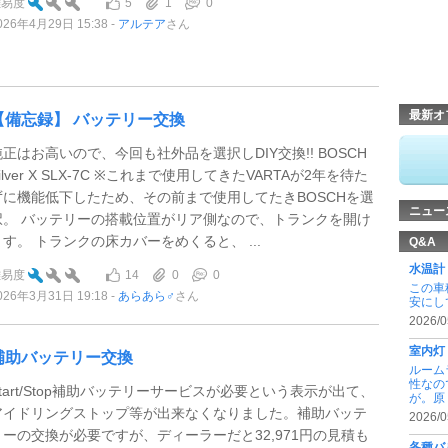
5
1
0
難易度
026年4月29日 15:38
アルテア
さん
最新オ
【備忘録】 バッテリー交換
純正はお高いので、今回も社外品を選択しDIY交換!! BOSCH
ilver X SLX-7C ※これまで使用してきたVARTAが2年を待た
ずに機能低下したため、その前まで使用してたきBOSCHを選
ニュー
択。 バッテリーの搭載位置がリア側なので、トランクを開け
ます。 トランクの床カバーをめくると、 ...
Q&A
水温計
14
0
0
難易度
この車
026年3月31日 19:18
あらあら♂
さん
安にし
2026/0
室内灯
補助バッテリー交換
ルーム
性なの
Start/Stop補助バッテリーサービスが必要という表示が出て、
が。原 .
アイドリングストップ等が出来なくなりました。補助バッテ
2026/0
リーの交換が必要ですが、ディーラーだと32,971円の見積も
各種バ