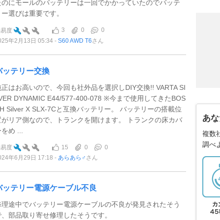
たのにモールのバッテリーは一回でかかっていたのでバッテ
リー選びは重要です。
3
0
0
難易度
025年2月13日 05:34
S60 AWD T6
さん
バッテリー交換
純正はお高いので、今回も社外品を選択しDIY交換!! VARTA SI
VER DYNAMIC E44/577-400-078 ※今まで使用してきたBOS
H Silver X SLX-7Cと互換バッテリー。 バッテリーの搭載位
あな
置がリア側なので、トランクを開けます。 トランクの床カバ
をめ ...
複数
調べ
15
0
0
難易度
024年6月29日 17:18
あらあら♂
さん
バッテリー電源ケーブル不良
修理途中でバッテリー電源ケーブルの不良が発見されたそう
で、部品取り寄せ修理したそうです。