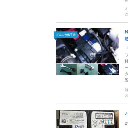
2
プロの整備手帳
際
2