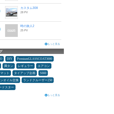
カスタム308
28 PV
時の旅人2
25 PV
もっと見る
グ
MO
DIY
PremiumGLASSCOAT3000
満タン
レギュラー
エアコン
アマット
タイアップ企画
S660
ジンオイル交換
ランドクルーザー250
ードスター
もっと見る