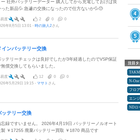
リー 社外バッテリーデーター 購入してから充電しておけば良
かった新品💦 急遽の交換になったので仕方ないか💦😓
2
0
0
難易度
026年8月5日 13:01
時の旅人2
さん
メインバッテリー交換
バッテリーチェックは良好でしたが3年経過したのでVSP保証
注目タ
で無償交換してもらいました。
TAK
12
0
0
難易度
N-One
026年5月29日 19:15
マサト
さん
フロ
エン
NDロ
バッテリー交換
備忘録ですいません。 2026年4月19日 バッテリーノルオート
製 ￥17255 廃棄バッテリー買取 ￥1870 商品です