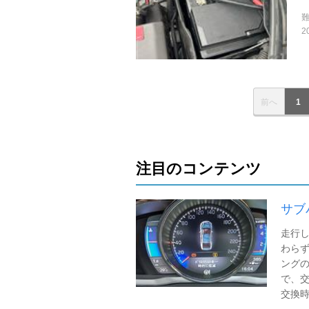
2
前へ
1
注目のコンテンツ
サブ
走行
わら
ングの
で、交
交換時