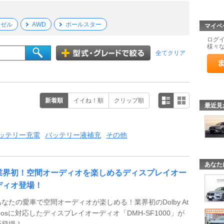
ーゼル
AWD
ポールスター
マイペ
ログ
様々
全てクリア
新着順
イイね！順
クリップ順
最近見
ッテリー充電
バッテリー液補充
その他
あなた
業界初！空間オーディオを楽しめるディスプレイオー
ディオ登場！
あなたの愛車で空間オーディオが楽しめる！業界初のDolby At
mosに対応したディスプレイオーディオ「DMH-SF1000」が
新登場！