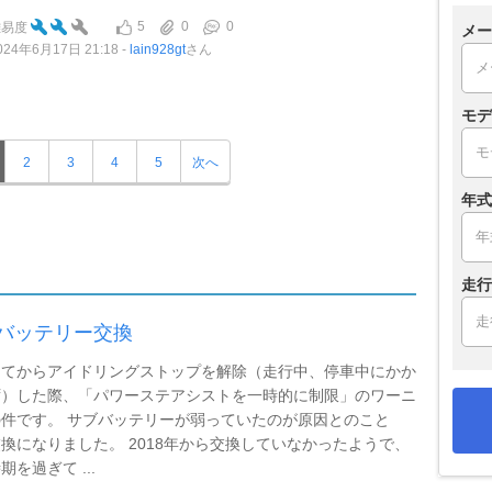
5
0
0
難易度
メー
024年6月17日 21:18
lain928gt
さん
モデ
2
3
4
5
次へ
年式
走行
バッテリー交換
してからアイドリングストップを解除（走行中、停車中にかか
ず）した際、「パワーステアシストを一時的に制限」のワーニ
件です。 サブバッテリーが弱っていたのが原因とのこと
換になりました。 2018年から交換していなかったようで、
期を過ぎて ...