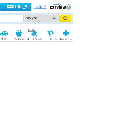
ヘルプ
愛車
イベント
オークション
サーキット
みんカラ＋