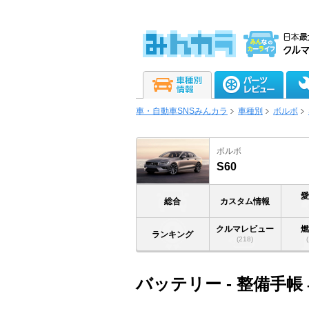
車・自動車SNSみんカラ
車種別
ボルボ
ボルボ
S60
総合
カスタム情報
クルマレビュー
ランキング
(218)
バッテリー - 整備手帳