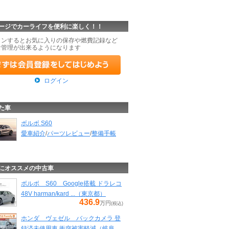
ージでカーライフを便利に楽しく！！
インするとお気に入りの保存や燃費記録など
な管理が出来るようになります
ログイン
た車
ボルボ S60
愛車紹介
/
パーツレビュー
/
整備手帳
にオススメの中古車
ボルボ S60 Google搭載 ドラレコ
48V harman/kard ...（東京都）
436.9
万円
(税込)
ホンダ ヴェゼル バックカメラ 登
録済未使用車 衝突被害軽減（岐阜