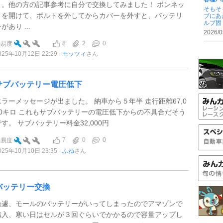
り。他の方の記事参考に自分で交換してみました！ ボンネッ
そもそ
トを開けて、ボルトを外してからカバーを外すと、バッテリ
ブにあ
ルブ固 .
があり ...
2026/0
8
2
0
難易度
025年10月12日 22:29
モッツィ
さん
サブバッテリー電圧低下
エラーメッセージが出ました。 納車から５年半 走行距離67,0
00キロ これもサブバッテリーの電圧低下からの不具合だそう
です。 サブバッテリー料金32,000円
7
0
0
難易度
025年10月10日 23:35
ふね
さん
バッテリー交換
急遽、モールのバッテリーがいってしまったのでアマゾンで
購入、寒い日はセルが３回ぐらいでかかるので容量アップし