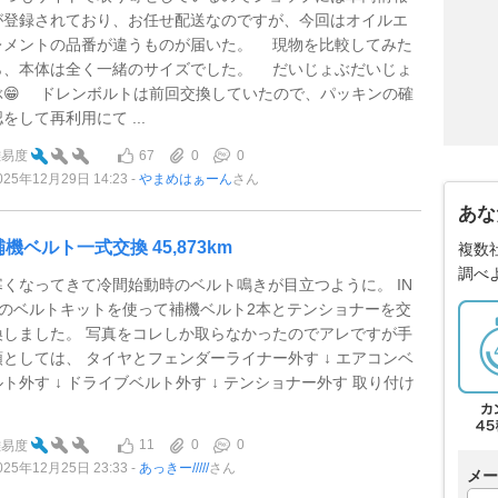
が登録されており、お任せ配送なのですが、今回はオイルエ
レメントの品番が違うものが届いた。 現物を比較してみた
ら、本体は全く一緒のサイズでした。 だいじょぶだいじょ
ぶ😁 ドレンボルトは前回交換していたので、パッキンの確
をして再利用にて ...
67
0
0
難易度
025年12月29日 14:23
やまめはぁーん
さん
あな
補機ベルト一式交換 45,873km
複数
調べ
寒くなってきて冷間始動時のベルト鳴きが目立つように。 IN
Aのベルトキットを使って補機ベルト2本とテンショナーを交
換しました。 写真をコレしか取らなかったのでアレですが手
順としては、 タイヤとフェンダーライナー外す ↓ エアコンベ
ルト外す ↓ ドライブベルト外す ↓ テンショナー外す 取り付け
.
11
0
0
難易度
025年12月25日 23:33
あっきー/////
さん
メー