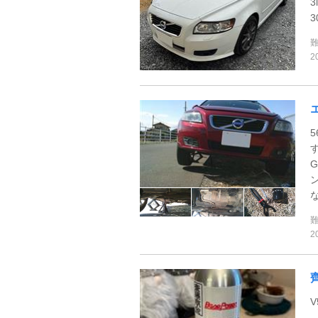
3
2
G
2
V