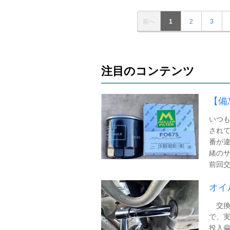
前へ
1
2
3
注目のコンテンツ
【備
いつ
され
番が
緒の
前回交換
オイ
交換
で、実
投入