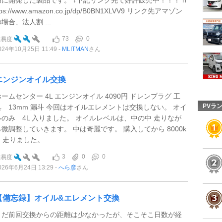
tps://www.amazon.co.jp/dp/B0BN1XLVV9 リンク先アマゾン
場合、法人割 ...
73
0
難易度
024年10月25日 11:49
MLITMAN
さん
エンジンオイル交換
ホームセンター 4L エンジンオイル 4090円 ドレンプラグ 工
PVラ
具 13mm 漏斗 今回はオイルエレメントは交換しない。 オイ
ルのみ 4L 入りました。 オイルレベルは、中の中 走りなが
ら微調整していきます。 中は奇麗です。 購入してから 8000k
m 走りました。
3
0
0
難易度
026年6月24日 13:29
へら彦
さん
【備忘録】オイル&エレメント交換
まだ前回交換からの距離は少なかったが、そこそこ日数が経