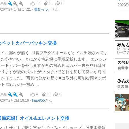
17
0
0
難易度
2023/0
026年2月14日 17:21
壇みっつ。
さん
タペットカバーパッキン交換
オイル漏れが酷く、1番プラグのホールがオイル出浸されてま
した💦ヤバい！とにかく備忘録に手順記載します。 エンジン
フードカバーを外しますがその留め具はカバー裏を見れば分
かりますが後のボルトがいっぱいでどれを戻して良いか時間
掛かりました。 写真は分かり易く❌は取外し可能な両ネジボ
ト ◎はカバー留め ...
4
0
0
難易度
026年2月2日 19:19
fnao855
さん
【備忘録】オイル&エレメント交換
いつもサイトで取り寄せしているのでショップには車両情報