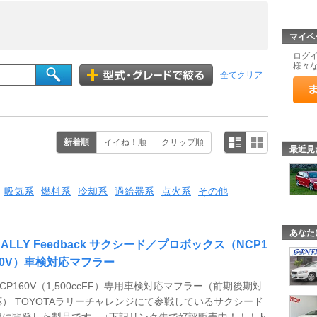
マイペ
ログ
様々
全てクリア
新着順
イイね！順
クリップ順
最近見
吸気系
燃料系
冷却系
過給器系
点火系
その他
あなた
RALLY Feedback サクシード／プロボックス（NCP1
60V）車検対応マフラー
NCP160V（1,500ccFF）専用車検対応マフラー（前期後期対
応） TOYOTAラリーチャレンジにて参戦しているサクシード
用に開発した製品です。 ↓下記リンク先で好評販売中！！！ h