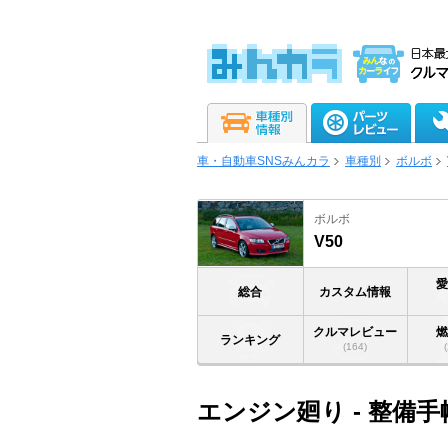
車・自動車SNSみんカラ
車種別
ボルボ
ボルボ
V50
総合
カスタム情報
クルマレビュー
ランキング
(164)
エンジン廻り - 整備手