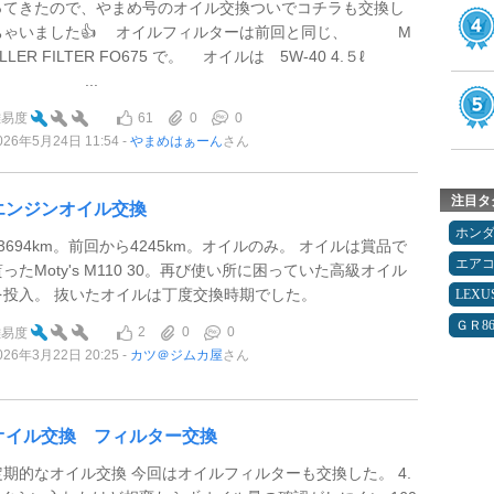
ってきたので、やまめ号のオイル交換ついでコチラも交換し
ちゃいました👍 オイルフィルターは前回と同じ、 M
LLER FILTER FO675 で。 オイルは 5W-40 4.５ℓ
...
61
0
0
難易度
026年5月24日 11:54
やまめはぁーん
さん
注目タ
エンジンオイル交換
ホン
73694km。前回から4245km。オイルのみ。 オイルは賞品で
エア
貰ったMoty's M110 30。再び使い所に困っていた高級オイル
を投入。 抜いたオイルは丁度交換時期でした。
LEXU
ＧＲ8
2
0
0
難易度
026年3月22日 20:25
カツ＠ジムカ屋
さん
オイル交換 フィルター交換
定期的なオイル交換 今回はオイルフィルターも交換した。 4.