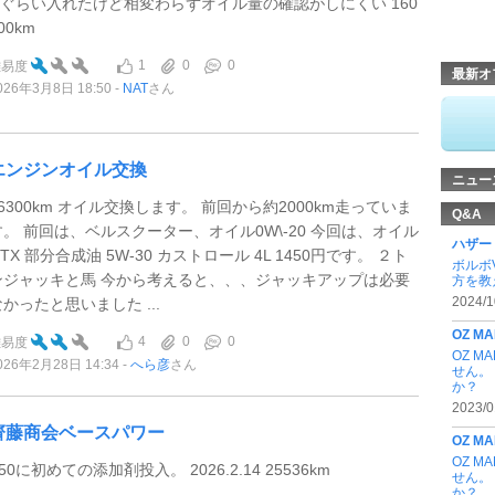
3lぐらい入れたけど相変わらずオイル量の確認がしにくい 160
00km
1
0
0
難易度
最新オ
026年3月8日 18:50
NAT
さん
エンジンオイル交換
ニュー
56300km オイル交換します。 前回から約2000km走っていま
Q&A
す。 前回は、ベルスクーター、オイル0W\-20 今回は、オイル
ハザー
TX 部分合成油 5W-30 カストロール 4L 1450円です。 ２ト
ボルボ
ンジャッキと馬 今から考えると、、、ジャッキアップは必要
方を教
2024/1
なかったと思いました ...
OZ MA
4
0
0
難易度
OZ 
026年2月28日 14:34
へら彦
さん
せん。
か？
2023/0
齊藤商会ベースパワー
OZ MA
OZ 
50に初めての添加剤投入。 2026.2.14 25536km
せん。
か？