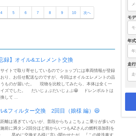
4
5
6
7
8
9
10
次へ
モデ
年式
忘録】オイル&エレメント交換
走行
もサイトで取り寄せしているのでショップには車両情報が登録
ており、お任せ配送なのですが、今回はオイルエレメントの品
違うものが届いた。 現物を比較してみたら、本体は全く一
サイズでした。 だいじょぶだいじょぶ😁 ドレンボルトは
して ...
ル&フィルター交換 2回目（娘様 編）😆
距離は過ぎていないが、普段からちょこちょこ乗りが多いの
施前に満タン2回分ほど前からいつもAZさんの燃料添加剤を
😁 早めに交換する様に言い聞かせたが、『この後洗車す