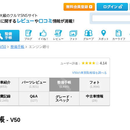
ブログ
イイね！
レビュー
フォト
グループ
スポット
カーライフ
V50
整備手帳
エンジン廻り
4.14
ユーザー評価：
V50の車買取相場を調べる
愛車紹介
パーツレビュー
整備手帳
フォト
(653)
(1,921)
(1,690)
(1,894)
燃費記録
Q&A
中古車情報
グレード・
スペック
(2,245)
(127)
(28)
帳
- V50