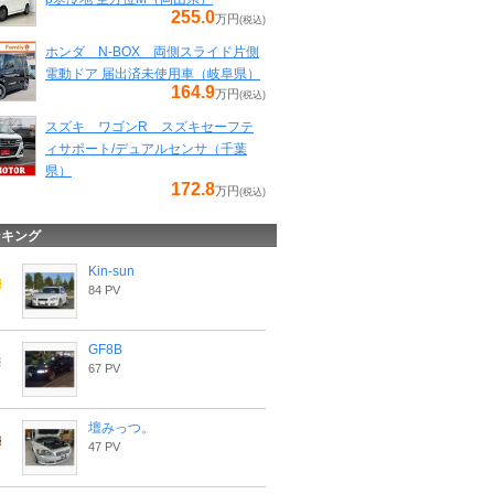
255.0
万円
(税込)
ホンダ N-BOX 両側スライド片側
電動ドア 届出済未使用車（岐阜県）
164.9
万円
(税込)
スズキ ワゴンR スズキセーフテ
ィサポート/デュアルセンサ（千葉
県）
172.8
万円
(税込)
ンキング
Kin-sun
84 PV
GF8B
67 PV
壇みっつ。
47 PV