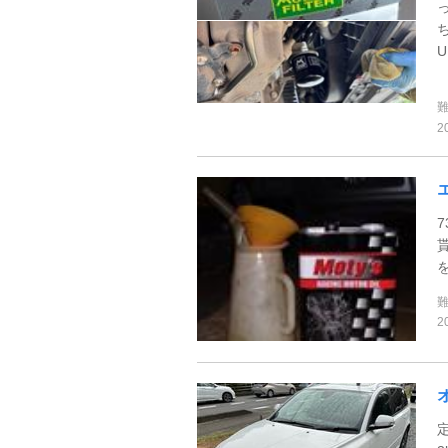
U
2
2