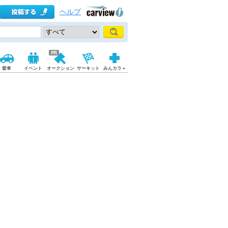
ヘルプ
愛車
イベント
オークション
サーキット
みんカラ＋