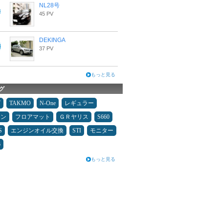
NL28号
45 PV
DEKINGA
37 PV
もっと見る
グ
ダ
TAKMO
N-One
レギュラー
コン
フロアマット
ＧＲヤリス
S660
S
エンジンオイル交換
STI
モニター
6
もっと見る