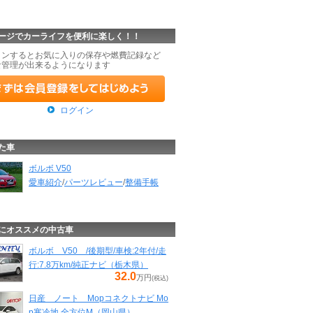
ージでカーライフを便利に楽しく！！
インするとお気に入りの保存や燃費記録など
な管理が出来るようになります
ログイン
た車
ボルボ V50
愛車紹介
/
パーツレビュー
/
整備手帳
にオススメの中古車
ボルボ V50 /後期型/車検:2年付/走
行:7.8万km/純正ナビ（栃木県）
32.0
万円
(税込)
日産 ノート Mopコネクトナビ Mo
p寒冷地 全方位M（岡山県）