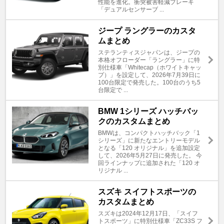
性能を進化。衝突被害軽減ブレーキ
「デュアルセンサーブ ...
ジープ ラングラーのカスタ
ムまとめ
ステランティスジャパンは、ジープの
本格オフローダー「ラングラー」に特
別仕様車「Whitecap（ホワイトキャッ
プ）」を設定して、2026年7月39日に
100台限定で発売した。100台のうち5
台限定で ...
BMW 1シリーズ ハッチバッ
クのカスタムまとめ
BMWは、コンパクトハッチバック「1
シリーズ」に新たなエントリーモデル
となる「120 オリジナル」を追加設定
して、2026年5月27日に発売した。 今
回ラインナップに追加された「120 オ
リジナル ...
スズキ スイフトスポーツの
カスタムまとめ
スズキは2024年12月17日、「スイフ
トスポーツ」に特別仕様車「ZC33S フ