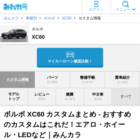
ログイン
メニュー
みんカラ
車種別
ボルボ
XC60
カスタム情報
ボルボ
XC60
マイカーローン徹底比較！
パーツ
整備手帳
愛車紹介
カスタム情報
(3,358)
(1,973)
(1,144)
モデル
レビュー
燃費
中古車
すべて
トップ
(291)
(6,287)
(623)
ボルボ XC60 カスタムまとめ - おすすめ
のカスタムはこれだ！エアロ・ホイー
ル・LEDなど｜みんカラ