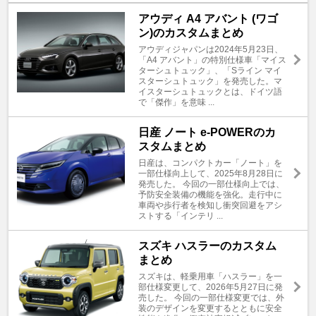
アウディ A4 アバント (ワゴ
ン)のカスタムまとめ
アウディジャパンは2024年5月23日、
「A4 アバント」の特別仕様車「マイス
ターシュトュック」、「Sライン マイ
スターシュトュック」を発売した。マ
イスターシュトュックとは、ドイツ語
で「傑作」を意味 ...
日産 ノート e-POWERのカ
スタムまとめ
日産は、コンパクトカー「ノート」を
一部仕様向上して、2025年8月28日に
発売した。 今回の一部仕様向上では、
予防安全装備の機能を強化。走行中に
車両や歩行者を検知し衝突回避をアシ
ストする「インテリ ...
スズキ ハスラーのカスタム
まとめ
スズキは、軽乗用車「ハスラー」を一
部仕様変更して、2026年5月27日に発
売した。 今回の一部仕様変更では、外
装のデザインを変更するとともに安全