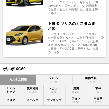
ァイナルエディション」を設定し、20
25年3月から同年11月までの期間限定
で生産することを発表した。発売は20
25年3 ...
トヨタ ヤリスのカスタムま
とめ
トヨタは、コンパクトカー「ヤリス」
を一部改良するとともに特別仕様車
「Z“URBANO（ウルバーノ）”」には6
速MT車を新設定して、2026年2月20日
に発表、同年3月2日に発売する。 今回
の一部改 ...
ボルボ XC60
パーツ
整備手帳
カスタム情報
(3,358)
(1,973)
モデル
愛車紹介
レビュー
燃費
Q&A
トップ
(1,144)
(291)
(6,287)
(30)
フォト
中古車
ブログ
スペック
ランキング
(927)
(623)