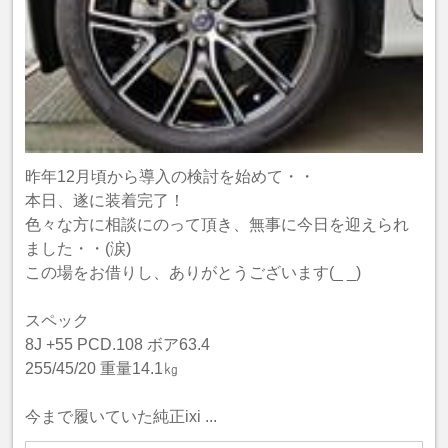
昨年12月頃から導入の検討を始めて・・
本日、遂に装着完了！
色々な方に相談にのって頂き、無事に今日を迎えられ
ました・・(涙)
この場をお借りし、ありがとうございます(_ _)
スペック
8J +55 PCD.108 ボア63.4
255/45/20 重量14.1㎏
今まで履いていた純正ixi ...