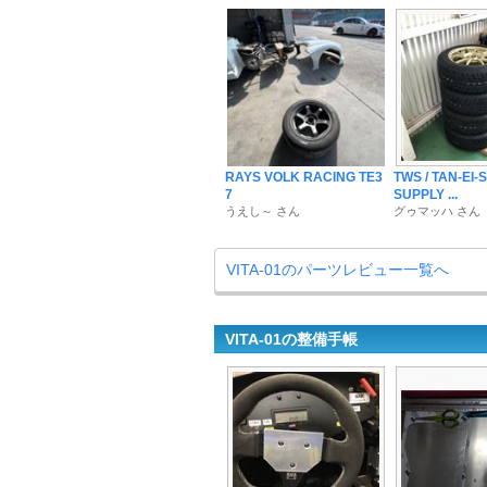
RAYS VOLK RACING TE3
TWS / TAN-EI
7
SUPPLY ...
うえし～ さん
グゥマッハ さん
VITA-01のパーツレビュー一覧へ
VITA-01の整備手帳