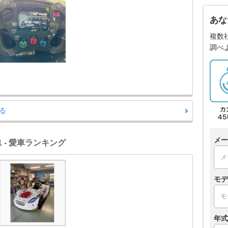
あな
複数
調べ
る
メー
1 - 愛車ランキング
モデ
年式