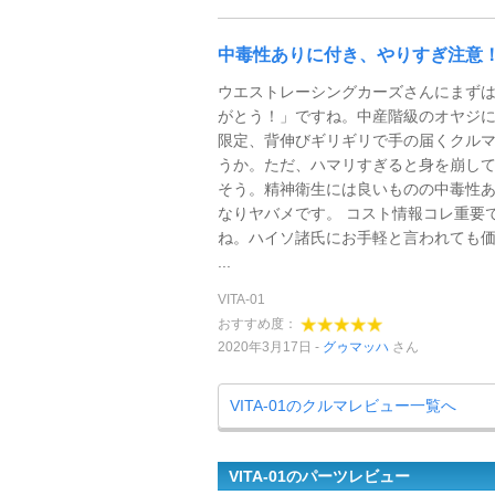
中毒性ありに付き、やりすぎ注意
ウエストレーシングカーズさんにまず
がとう！」ですね。中産階級のオヤジ
限定、背伸びギリギリで手の届くクル
うか。ただ、ハマリすぎると身を崩し
そう。精神衛生には良いものの中毒性
なりヤバメです。 コスト情報コレ重要
ね。ハイソ諸氏にお手軽と言われても
...
VITA-01
おすすめ度：
2020年3月17日
グゥマッハ
さん
VITA-01のクルマレビュー一覧へ
VITA-01のパーツレビュー