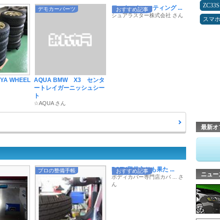
ZC33S
ワックスやコーティング ...
デモカーパーツ
おすすめ記事
シュアラスター株式会社 さん
スマ
-SYA WHEEL
AQUA BMW X3 センタ
ートレイガーニッシュシー
ト
☆AQUA さん
最新オ
POTY殿堂入りも果た ...
プロの整備手帳
おすすめ記事
ニュー
ボディカバー専門店カバ ... さ
ん