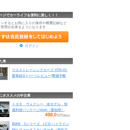
ージでカーライフを便利に楽しく！！
インするとお気に入りの保存や燃費記録など
な管理が出来るようになります
ログイン
た車
ウエストレーシングカーズ VITA-01
愛車紹介
/
パーツレビュー
/
整備手帳
にオススメの中古車
トヨタ ヴォクシー 改モデル 快
適利便パッケージHigh（愛知県）
498.0
万円
(税込)
BMW 3シリーズ LCI2 ハイライン
Pkg ヴァーネスカレザーモ（神奈川