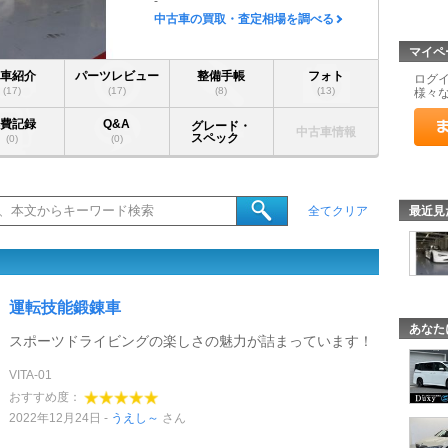
-
中古車の買取・査定相場を調べる
マイペ
愛車紹介
パーツレビュー
整備手帳
フォト
ログ
(17)
(17)
(8)
(13)
様々
燃費記録
Q&A
グレード・
中古車情報
スペック
(0)
(0)
最近見
全てクリア
運転技能鍛錬車
あなた
スポーツドライビングの楽しさの魅力が詰まっています！
VITA-01
おすすめ度：
2022年12月24日
うえし～
さん