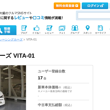
ブログ
イイね！
レビュー
フォト
グループ
スポット
カーライフ
レーシングカーズ
VITA-01
 VITA-01
ユーザー登録台数
17
台
新車本体価格
※（税込）
※メーカー発表当時の価格です
-
中古車支払総額
（税込）