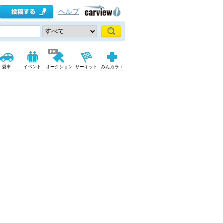
ヘルプ
愛車
イベント
オークション
サーキット
みんカラ＋