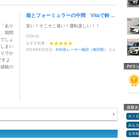
！
箱とフォーミュラーの中間 Vitaで鈴 ...
は「あり
安い！そこそこ速い！運転楽しい！！
に、期間
VITA-01
マでしょ
おすすめ度：
てしまい
2019年8月31日
外科医レーサー梅田（梅田剛）
さん
ありでか
ですよ
価値観の
PVラ
注目タ
ＨＩ
みん
ＧＲ8