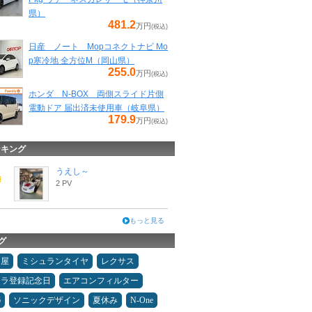
県）
481.2
万円
(税込)
日産 ノート Mopコネクトナビ Mo
p寒冷地 全方位M（岡山県）
255.0
万円
(税込)
ホンダ N-BOX 両側スライド片側
電動ドア 届出済未使用車（岐阜県）
179.9
万円
(税込)
ンキング
うえし～
2 PV
もっと見る
グ
Ｄ屋
ミシュランタイヤ
レクサス
カラ登録記念日
エアコンフィルター
6
ソニックデザイン
夏休み
N-One