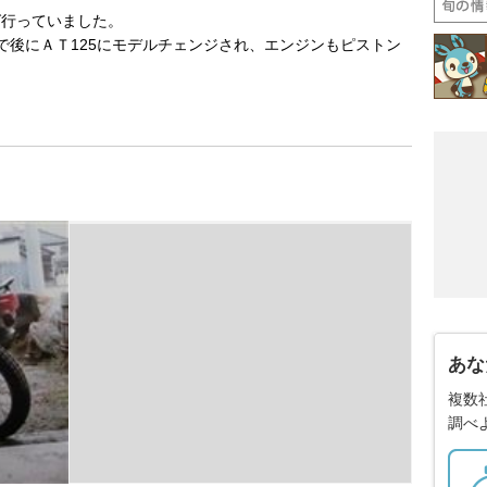
ば行っていました。
で後にＡＴ125にモデルチェンジされ、エンジンもピストン
あな
複数
調べ