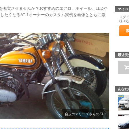
イフを充実させませんか？おすすめのエアロ、ホイール、LEDや
マイペ
したくなるAT-1オーナーのカスタム実例を画像とともに厳
ログ
様々
最近見
あなた
合皮のマリーズさんのAT-1