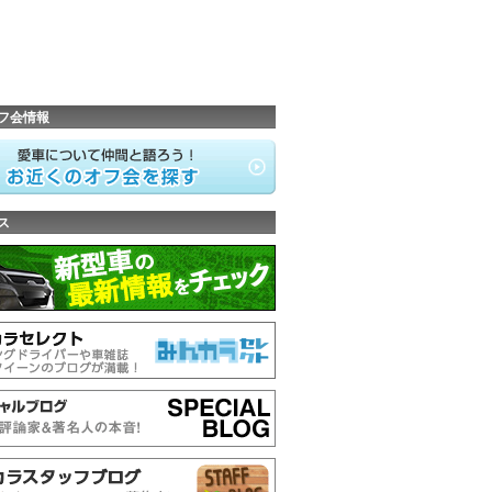
フ会情報
ス