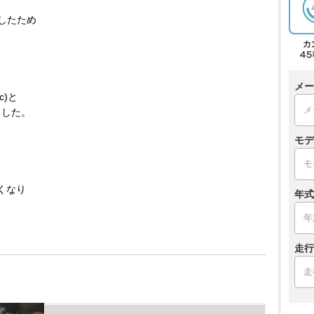
購入したため
。
メー
c)と
ました。
モデ
くなり
年式
走行