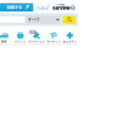
ヘルプ
愛車
イベント
オークション
サーキット
みんカラ＋