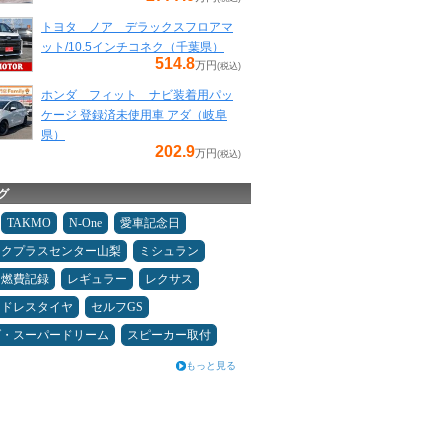
トヨタ ノア デラックスフロアマ
ット/10.5インチコネク（千葉県）
514.8
万円
(税込)
ホンダ フィット ナビ装着用パッ
ケージ 登録済未使用車 アダ（岐阜
県）
202.9
万円
(税込)
グ
TAKMO
N-One
愛車記念日
ックプラスセンター山梨
ミシュラン
＆燃費記録
レギュラー
レクサス
ッドレスタイヤ
セルフGS
ダ・スーパードリーム
スピーカー取付
もっと見る