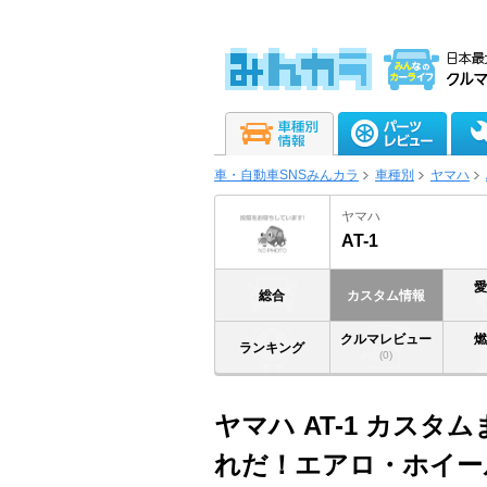
車・自動車SNSみんカラ
車種別
ヤマハ
ヤマハ
AT-1
総合
カスタム情報
クルマレビュー
ランキング
(0)
ヤマハ AT-1 カスタ
れだ！エアロ・ホイー