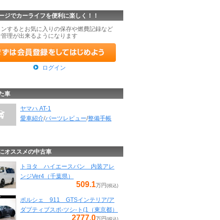
ージでカーライフを便利に楽しく！！
インするとお気に入りの保存や燃費記録など
な管理が出来るようになります
ログイン
た車
ヤマハ AT-1
愛車紹介
/
パーツレビュー
/
整備手帳
にオススメの中古車
トヨタ ハイエースバン 内装アレ
ンジVer4（千葉県）
509.1
万円
(税込)
ポルシェ 911 GTSインテリア/ア
ダプティブスポ-ツシ-ト(1（東京都）
2777.0
万円
(税込)