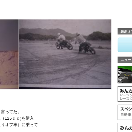
最新オ
ニュー
と言ってた。
（125ｃｃ)を購入
はりオフ車）に乗って