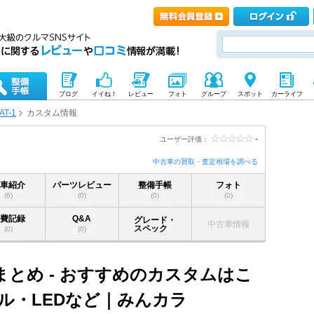
ブログ
イイね！
レビュー
フォト
グループ
スポット
カーライフ
AT-1
カスタム情報
-
ユーザー評価：
中古車の買取・査定相場を調べる
愛車紹介
パーツレビュー
整備手帳
フォト
(6)
(0)
(0)
(0)
燃費記録
Q&A
グレード・
中古車情報
スペック
(0)
(0)
ムまとめ - おすすめのカスタムはこ
ル・LEDなど｜みんカラ