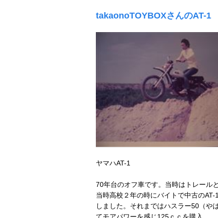
takaonoTOYBOXさんのAT-1
ヤマハAT-1
70年台のオフ車です。当時はトレール
当時高校２年の時にバイトで中古のAT-1
しました。それまではハスラー50（や
てモアパワーを感じ125ｃｃを購入。