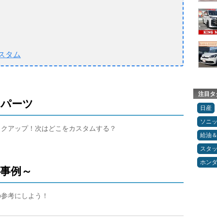
スタム
注目タ
ムパーツ
日産
ソニ
ピックアップ！次はどこをカスタムする？
給油
スタ
ホン
ム事例～
の参考にしよう！