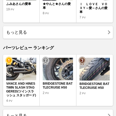
ふみあさんの愛車
★やんと★さんの愛
Ｉ ＬＯＶＥ ＶＯ
車
ＸＹ～愛～さんの愛
19
PV
車
8
PV
7
PV
もっと見る
パーツレビュー ランキング
VANCE AND HINES
BRIDGESTONE BAT
BRIDGESTONE BAT
TWIN SLASH STAG
TLECRUISE H50
TLECRUISE H50
GERED(ツインスラ
2
2
PV
PV
ッシュ スタッガード)
4
PV
もっと見る