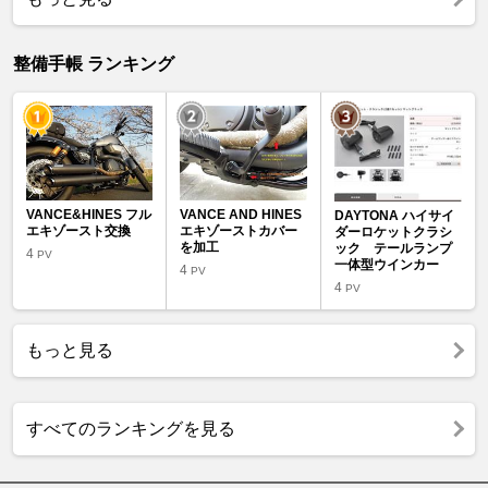
整備手帳 ランキング
VANCE&HINES フル
VANCE AND HINES
DAYTONA ハイサイ
エキゾースト交換
エキゾーストカバー
ダーロケットクラシ
を加工
ック テールランプ
4
PV
一体型ウインカー
4
PV
4
PV
もっと見る
すべてのランキングを見る