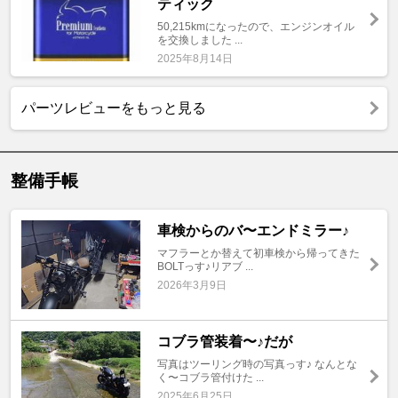
ティック
50,215kmになったので、エンジンオイル
を交換しました ...
2025年8月14日
パーツレビューをもっと見る
整備手帳
車検からのバ〜エンドミラー♪
マフラーとか替えて初車検から帰ってきた
BOLTっす♪リアブ ...
2026年3月9日
コブラ管装着〜♪だが
写真はツーリング時の写真っす♪ なんとな
く〜コブラ管付けた ...
2025年6月25日