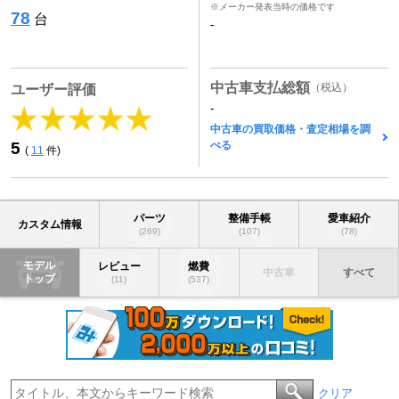
※メーカー発表当時の価格です
78
台
-
中古車支払総額
（税込）
ユーザー評価
-
中古車の買取価格・査定相場を調
べる
5
(
11
件)
パーツ
整備手帳
愛車紹介
カスタム情報
(269)
(107)
(78)
モデル
レビュー
燃費
中古車
すべて
トップ
(11)
(537)
クリア