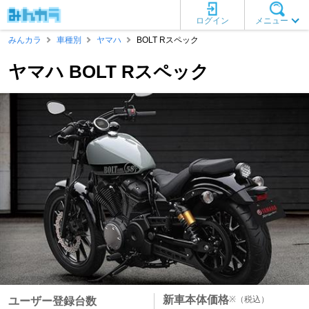
ログイン
メニュー
みんカラ
車種別
ヤマハ
BOLT Rスペック
ヤマハ BOLT Rスペック
新車本体価格
※
（税込）
ユーザー登録台数