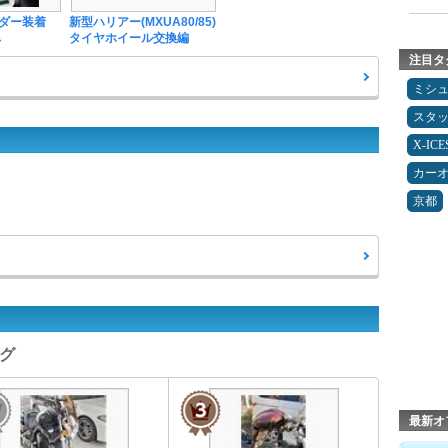
ダー装着
新型ハリアー(MXUA80/85)
ん
タイヤホイール交換編
注目タ
ミシ
スタ
X-IC
カー
京都
ング
最新オ