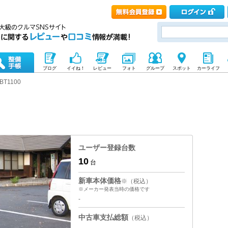
ブログ
イイね！
レビュー
フォト
グループ
スポット
カーライフ
BT1100
ユーザー登録台数
10
台
新車本体価格
※（税込）
※メーカー発表当時の価格です
-
中古車支払総額
（税込）