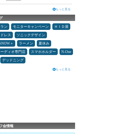
もっと見る
グ
ュラン
モニターキャンペーン
ＨＩＤ屋
ッドレス
ソニックデザイン
ESNOW＋
ラーメン
夏休み
オーディオ専門店
スマホホルダー
N-One
デッドニング
もっと見る
フ会情報