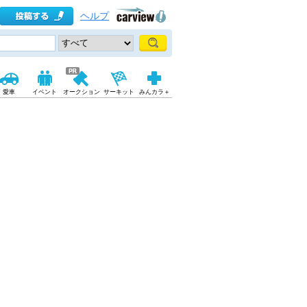
ヘルプ
愛車
イベント
オークション
サーキット
みんカラ＋