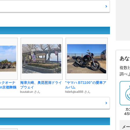
あな
複数
調べ
ドックオーナ
海津大崎、奥琵琶湖ドライ
"ヤマハ BT1100"の愛車ア
in京都舞鶴
ブウェイ
ルバム
buutakun さん
hidefujisa888 さん
メー