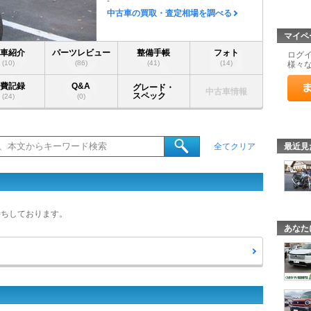
-
中古車の買取・査定相場を調べる
マイペ
愛車紹介
パーツレビュー
整備手帳
フォト
ログ
(10)
(86)
(41)
(14)
様々
燃費記録
Q&A
グレード・
中古車情報
スペック
(24)
(0)
最近見
全てクリア
待ちしております。
あなた