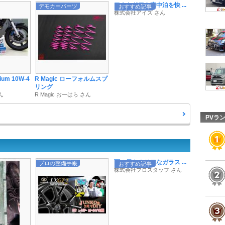
アウトドアや車中泊を快 ...
デモカーパーツ
おすすめ記事
株式会社アイズ さん
mium 10W-4
R Magic ローフォルムスプ
リング
ん
R Magic おーはら さん
PVラ
雨の日もクリアなガラス ...
プロの整備手帳
おすすめ記事
株式会社プロスタッフ さん