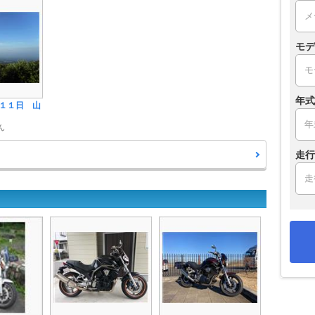
モデ
年式
１１日 山
ん
走行