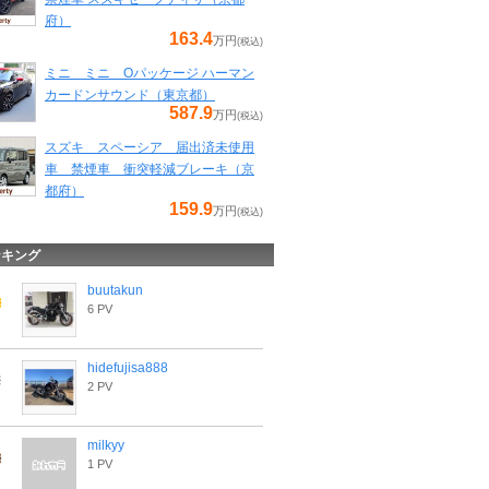
府）
163.4
万円
(税込)
ミニ ミニ Oパッケージ ハーマン
カードンサウンド（東京都）
587.9
万円
(税込)
スズキ スペーシア 届出済未使用
車 禁煙車 衝突軽減ブレーキ（京
都府）
159.9
万円
(税込)
ンキング
buutakun
6 PV
hidefujisa888
2 PV
milkyy
1 PV