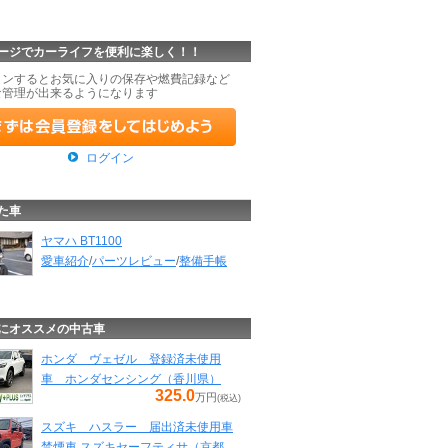
ージでカーライフを便利に楽しく！！
インするとお気に入りの保存や燃費記録など
な管理が出来るようになります
ログイン
た車
ヤマハ BT1100
愛車紹介
/
パーツレビュー
/
整備手帳
にオススメの中古車
ホンダ ヴェゼル 登録済未使用
車 ホンダセンシング（香川県）
325.0
万円
(税込)
スズキ ハスラー 届出済未使用車
禁煙車 スズキセーフティサ（京都