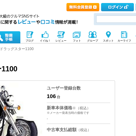
ブログ
イイね！
レビュー
フォト
グループ
スポット
カーライフ
ドラッグスター1100
100
ユーザー登録台数
106
台
新車本体価格
※（税込）
※メーカー発表当時の価格です
-
中古車支払総額
（税込）