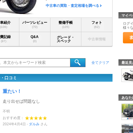
-
中古車の買取・査定相場を調べる
マイペ
愛車紹介
パーツレビュー
整備手帳
フォト
ログ
(106)
(70)
(105)
(62)
様々
燃費記録
Q&A
グレード・
中古車情報
スペック
(97)
(0)
最近見
全てクリア
ー・口コミ
重たい！
あなた
走り出せば問題なし
不明
おすすめ度：
2024年4月4日
ダルみ
さん