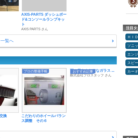
AXIS-PARTS ダッシュボー
ド&コンソールランプキッ
ト
注目タ
AXIS PARTS さん
ＨＩ
ー一覧へ
ソニ
エン
スピ
雨の日もクリアなガラス ...
プロの整備手帳
カー
おすすめ記事
株式会社プロスタッフ さん
交換
こだわりのホイールバラン
ス調整 その６
へ