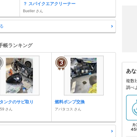
？ スパイクエアクリーナー
Bueller さん
る
整備手帳ランキング
あな
複数
調べ
タンクのサビ取り
燃料ポンプ交換
859 さん
アパタコス さん