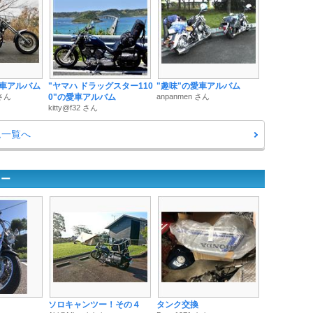
愛車アルバム
"ヤマハ ドラッグスター110
"趣味"の愛車アルバム
さん
0"の愛車アルバム
anpanmen さん
kitty@f32 さん
ム一覧へ
リー
ソロキャンツー！その４
タンク交換