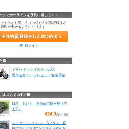
ージでカーライフを便利に楽しく！！
インするとお気に入りの保存や燃費記録など
な管理が出来るようになります
ログイン
た車
ヤマハ ドラッグスター1100
愛車紹介
/
パーツレビュー
/
整備手帳
にオススメの中古車
日産 セレナ 登録済未使用車（埼
玉県）
424.9
万円
(税込)
メルセデス・ベンツ Gクラス 正
規認定中古車/EQケア継承（富山県）