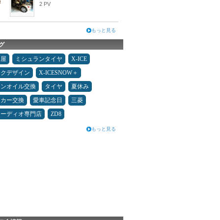
2 PV
もっと見る
グ
Ｄ屋
ミシュランタイヤ
X-ICE
ックデザイン
X-ICESNOW＋
ジンオイル交換
タイヤ
夏休み
ーカー交換
愛車記念日
三菱
オーディオ専門店
ZD8
もっと見る