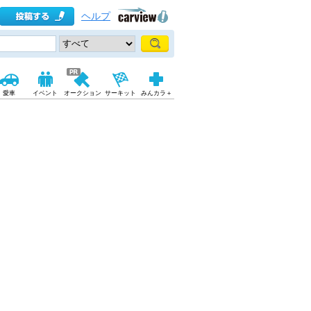
ヘルプ
愛車
イベント
オークション
サーキット
みんカラ＋