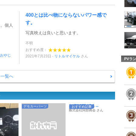
400とは比べ物にならないパワー感で
す。
も。個人
写真映えは良いと思います。
不明
おすすめ度：
おやじ
2021年7月23日
リトルマイケル
さん
PVラ
ー一覧へ
ー
AUTOSTRADA ...
デモカーパーツ
おすすめ記事
株式会社阿部商会 さん