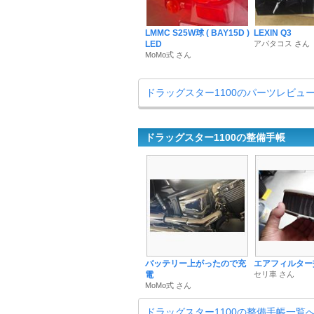
LMMC S25W球 ( BAY15D )
LEXIN Q3
LED
アパタコス さん
MoMo式 さん
ドラッグスター1100のパーツレビュ
ドラッグスター1100の整備手帳
バッテリー上がったので充
エアフィルター
電
セリ車 さん
MoMo式 さん
ドラッグスター1100の整備手帳一覧