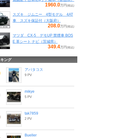
1960.0
万円
(税込)
スズキ ジムニー 4型モデル 4AT
車 スズキ保証付（大阪府）
208.0
万円
(税込)
マツダ CX-5 デモUP 禁煙車 BOS
E 革シート ナビ（茨城県）
349.4
万円
(税込)
ンキング
アパタコス
9 PV
mikye
5 PV
tak7859
2 PV
Bueller