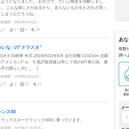
るようになりました。 おかげで、だいぶ構造を理解しまし
た。 こんな嬉しさがあるから、走らないものをわざわざ買っ
てしまうんだろうね。
所有期間
2022年4月1日～
17
1
0
20
あな
ゆいな♂の"ドラスタ"
複数
調べ
018.4.15納車 年式:2010(H22)年4月 走行距離:11921km 念願
のアメリカン(*´ω｀*) 免許取得後12年にて初のMT車の為、運
手の慣らし中( ´_ゝ`)
所有期間
2018年4月15日～
77
1
27
11
メー
シンス88
ドラッグスタークラシック400に乗っています。
所有期間
2025年11月29日～