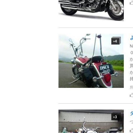
4
+
持
3
+