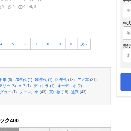
モデ
5
0
0
3
年式
4
5
6
7
8
9
10
次へ
走行
旧車 (
6
)
70年代 (
1
)
80年代 (
1
)
90年代 (
13
)
アメ車 (
31
)
リー (
5
)
VIP (
1
)
デコトラ (
1
)
オーディオ (
2
)
グカー (
1
)
ノーマル車 (
43
)
買い物 (
18
)
通勤 (
43
)
ク400