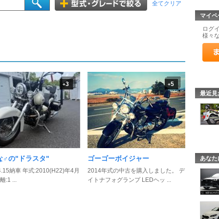
全てクリア
マイペ
ログ
様々
3
5
+
+
最近見
な♂の"ドラスタ"
ゴーゴーボイジャー
あなた
.4.15納車 年式:2010(H22)年4月
2014年式の中古を購入しました。 デ
1 ...
イトナフォグランプ LEDヘッ ...