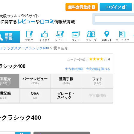
ブログ
イイね！
レビュー
フォト
グループ
スポット
カーライフ
ドラッグスタークラシック400
愛車紹介
4
ユーザー評価：
シック400
中古車の買取・査定相場を調べる
愛車紹介
パーツレビュー
整備手帳
フォト
(438)
(339)
(449)
(270)
燃費記録
Q&A
グレード・
中古車情報
スペック
(374)
(3)
クラシック400