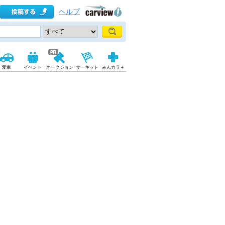
ヘルプ
愛車
イベント
オークション
サーキット
みんカラ＋