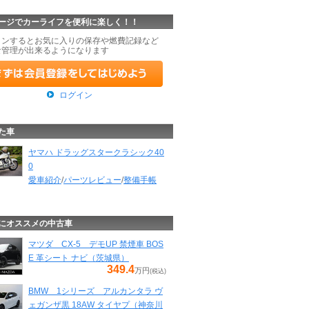
ージでカーライフを便利に楽しく！！
インするとお気に入りの保存や燃費記録など
な管理が出来るようになります
ログイン
た車
ヤマハ ドラッグスタークラシック40
0
愛車紹介
/
パーツレビュー
/
整備手帳
にオススメの中古車
マツダ CX-5 デモUP 禁煙車 BOS
E 革シート ナビ（茨城県）
349.4
万円
(税込)
BMW 1シリーズ アルカンタラ ヴ
ェガンザ黒 18AW タイヤプ（神奈川