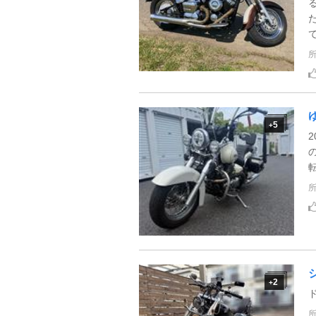
5
+
2
転
2
+