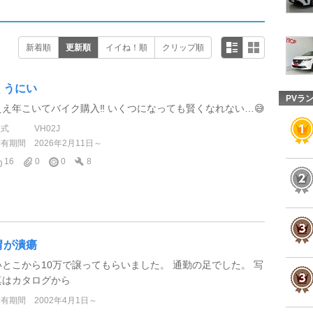
新着順
更新順
イイね！順
クリップ順
くうにい
PVラ
ええ年こいてバイク購入‼️ いくつになっても賢くなれない…😅
型式
VH02J
所有期間
2026年2月11日～
16
0
0
8
胃が潰瘍
いとこから10万で譲ってもらいました。 通勤の足でした。 写
真はカタログから
所有期間
2002年4月1日～