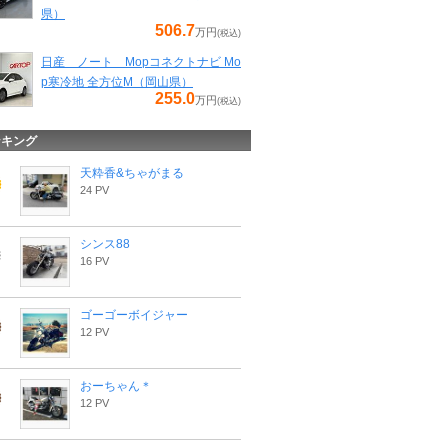
県）
506.7
万円
(税込)
日産 ノート Mopコネクトナビ Mo
p寒冷地 全方位M（岡山県）
255.0
万円
(税込)
ンキング
天粋香&ちゃがまる
24 PV
シンス88
16 PV
ゴーゴーボイジャー
12 PV
おーちゃん＊
12 PV