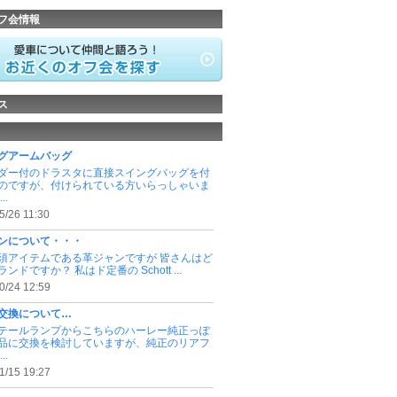
フ会情報
ス
グアームバッグ
ダー付のドラスタに直接スイングバッグを付
のですが、付けられている方いらっしゃいま
..
5/26 11:30
ンについて・・・
須アイテムである革ジャンですが 皆さんはど
ンドですか？ 私はド定番の Schott ...
0/24 12:59
交換について…
テールランプからこちらのハーレー純正っぽ
品に交換を検討していますが、純正のリアフ
..
1/15 19:27