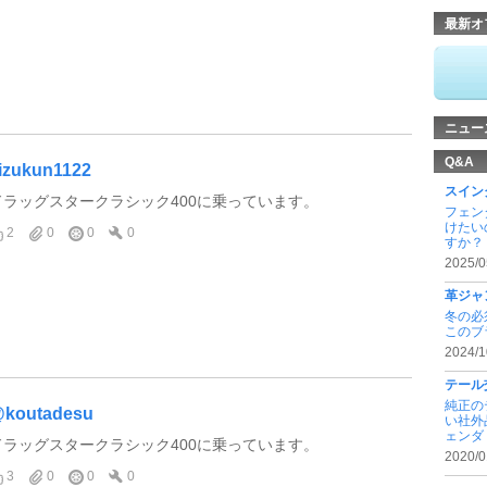
最新オ
ニュー
Q&A
izukun1122
スイン
ドラッグスタークラシック400に乗っています。
フェン
けたい
2
0
0
0
すか？ .
2025/0
革ジャ
冬の必
このブラ
2024/1
テール
純正の
koutadesu
い社外
ェンダ .
ドラッグスタークラシック400に乗っています。
2020/0
3
0
0
0