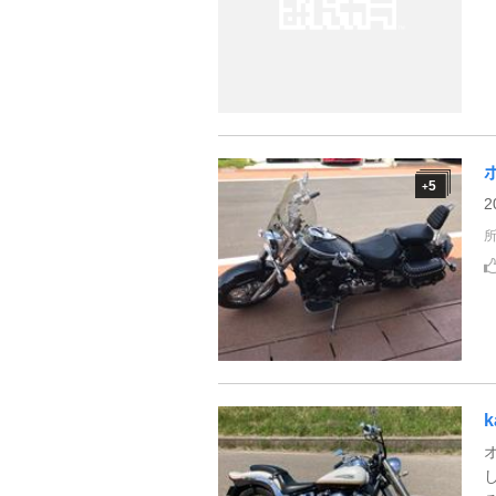
5
+
2
k