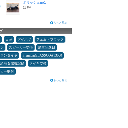
ポリッシュno1
11 PV
もっと見る
グ
ダ
日産
ダイハツ
フェムトブラック
メン
スピーカー交換
愛車記念日
ュランタイヤ
PremiumGLASSCOAT3000
給油＆燃費記録
タイヤ交換
ーカー取付
もっと見る