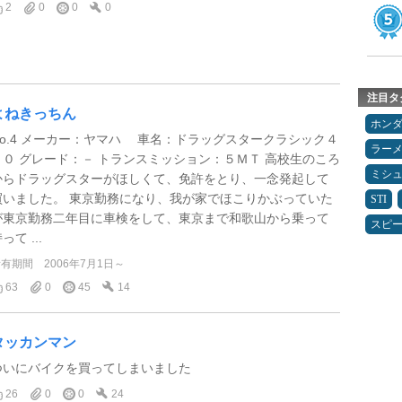
2
0
0
0
注目タ
よねきっちん
ホン
No.4 メーカー：ヤマハ 車名：ドラッグスタークラシック４
ラー
００ グレード：－ トランスミッション：５ＭＴ 高校生のころ
ミシ
からドラッグスターがほしくて、免許をとり、一念発起して
買いました。 東京勤務になり、我が家でほこりかぶっていた
STI
が東京勤務二年目に車検をして、東京まで和歌山から乗って
スピ
って ...
所有期間
2006年7月1日～
63
0
45
14
タッカンマン
ついにバイクを買ってしまいました
26
0
0
24