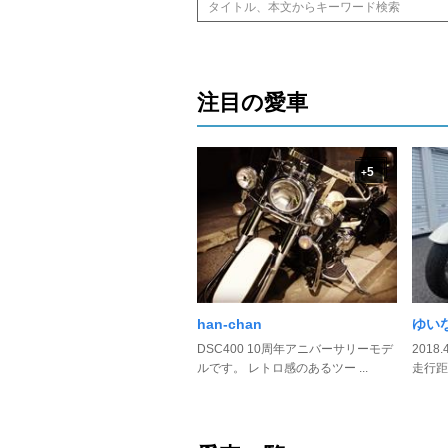
注目の愛車
5
+
han-chan
ゆい
DSC400 10周年アニバーサリーモデ
2018
ルです。 レトロ感のあるツー ...
走行距離: