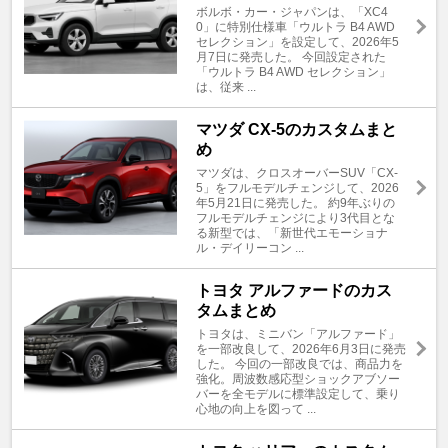
ボルボ・カー・ジャパンは、「XC4
0」に特別仕様車「ウルトラ B4 AWD
セレクション」を設定して、2026年5
月7日に発売した。 今回設定された
「ウルトラ B4 AWD セレクション」
は、従来 ...
マツダ CX-5のカスタムまと
め
マツダは、クロスオーバーSUV「CX-
5」をフルモデルチェンジして、2026
年5月21日に発売した。 約9年ぶりの
フルモデルチェンジにより3代目とな
る新型では、「新世代エモーショナ
ル・デイリーコン ...
トヨタ アルファードのカス
タムまとめ
トヨタは、ミニバン「アルファード」
を一部改良して、2026年6月3日に発売
した。 今回の一部改良では、商品力を
強化。周波数感応型ショックアブソー
バーを全モデルに標準設定して、乗り
心地の向上を図って ...