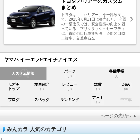
トヨタ ハリアーのカスタム
まとめ
トヨタは、「ハリアー」を一部改良し
て、2025年6月11日に発売した。 今回
の一部改良では、安全性能の向上を図
っている。プリクラッシュセーフティ
は、夜間の自転車運転者、昼間の自動
二輪車、交差点右左 ...
ヤマハ イーエフ9エイチアイエス
パーツ
整備手帳
カスタム情報
(0)
(1)
モデル
愛車紹介
レビュー
燃費
Q&A
トップ
(1)
(0)
(0)
(0)
フォト
ブログ
スペック
ランキング
中古車
(0)
ページの先頭へ ▲
みんカラ 人気のカテゴリ