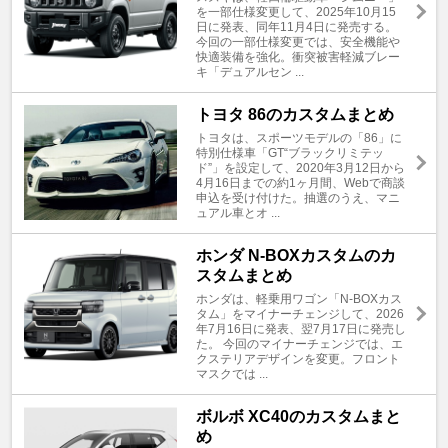
を一部仕様変更して、2025年10月15
日に発表、同年11月4日に発売する。
今回の一部仕様変更では、安全機能や
快適装備を強化。衝突被害軽減ブレー
キ「デュアルセン ...
トヨタ 86のカスタムまとめ
トヨタは、スポーツモデルの「86」に
特別仕様車「GT“ブラックリミテッ
ド”」を設定して、2020年3月12日から
4月16日までの約1ヶ月間、Webで商談
申込を受け付けた。抽選のうえ、マニ
ュアル車とオ ...
ホンダ N-BOXカスタムのカ
スタムまとめ
ホンダは、軽乗用ワゴン「N-BOXカス
タム」をマイナーチェンジして、2026
年7月16日に発表、翌7月17日に発売し
た。 今回のマイナーチェンジでは、エ
クステリアデザインを変更。フロント
マスクでは ...
ボルボ XC40のカスタムまと
め