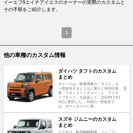
イーエフ9エイチアイエスのオーナーの実際のカスタムと
その手順をご紹介します。
1
他の車種のカスタム情報
ダイハツ タフトのカスタム
まとめ
ダイハツは、軽乗用車の「タフト」を
一部改良するとともに新たに特別仕様
車「ラギッドベンチャー」と「アクテ
ィブモード」を設定して、2026年7月1
5日に発売した。 今回の一部改良で
は、ボディカラーに新 ...
スズキ ジムニーのカスタム
まとめ
スズキは、軽四輪駆動車「ジムニー」