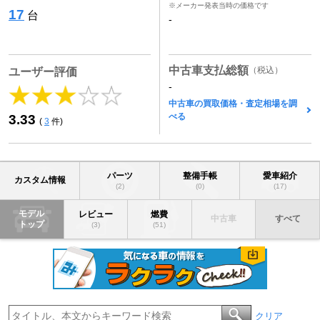
※メーカー発表当時の価格です
17
台
-
中古車支払総額
（税込）
ユーザー評価
-
中古車の買取価格・査定相場を調
べる
3.33
(
3
件)
パーツ
整備手帳
愛車紹介
カスタム情報
(2)
(0)
(17)
モデル
レビュー
燃費
中古車
すべて
トップ
(3)
(51)
クリア