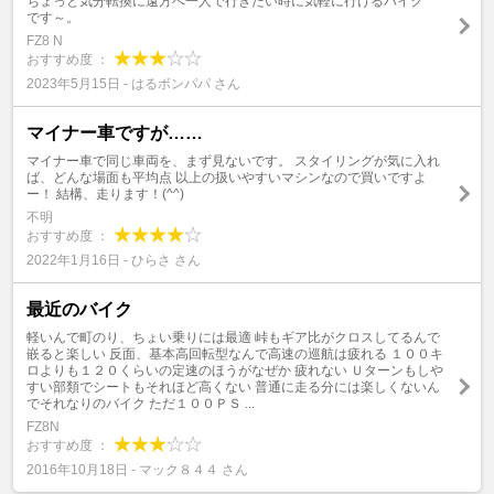
ちょっと気分転換に遠方へ一人で行きたい時に気軽に行けるバイク
です～。
FZ8 N
おすすめ度 ：
2023年5月15日 - はるボンパパ さん
マイナー車ですが……
マイナー車で同じ車両を、まず見ないです。 スタイリングが気に入れ
ば、どんな場面も平均点 以上の扱いやすいマシンなので買いですよ
ー！ 結構、走ります！(^^)
不明
おすすめ度 ：
2022年1月16日 - ひらさ さん
最近のバイク
軽いんで町のり、ちょい乗りには最適 峠もギア比がクロスしてるんで
嵌ると楽しい 反面、基本高回転型なんで高速の巡航は疲れる １００キ
ロよりも１２０くらいの定速のほうがなぜか 疲れない Ｕターンもしや
すい部類でシートもそれほど高くない 普通に走る分には楽しくないん
でそれなりのバイク ただ１００ＰＳ ...
FZ8N
おすすめ度 ：
2016年10月18日 - マック８４４ さん