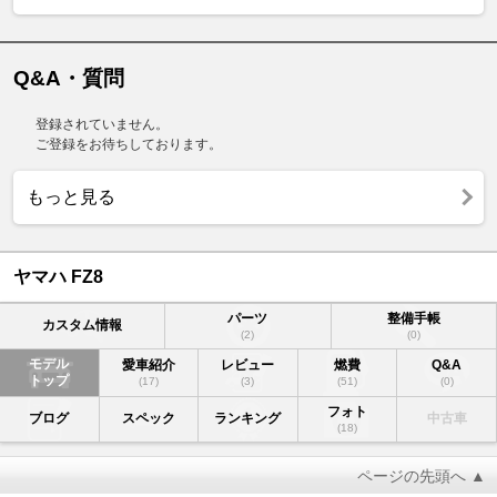
Q&A・質問
登録されていません。
ご登録をお待ちしております。
もっと見る
ヤマハ FZ8
パーツ
整備手帳
カスタム情報
(2)
(0)
モデル
愛車紹介
レビュー
燃費
Q&A
トップ
(17)
(3)
(51)
(0)
フォト
ブログ
スペック
ランキング
中古車
(18)
ページの先頭へ ▲