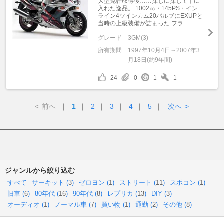
大型免許取得後……探しに探して手に
入れた逸品。 1002㏄・145PS・イン
ライン4ツインカム20バルブにEXUPと
当時の上級装備が詰まった フラ ...
グレード
3GM(3)
所有期間
1997年10月4日～2007年3
月18日(約9年間)
24
0
1
1
<
前へ
｜
1
｜
2
｜
3
｜
4
｜
5
｜
次へ
>
ジャンルから絞り込む
すべて
サーキット (
3
)
ゼロヨン (
1
)
ストリート (
11
)
スポコン (
1
)
旧車 (
6
)
80年代 (
16
)
90年代 (
8
)
レプリカ (
13
)
DIY (
3
)
オーディオ (
1
)
ノーマル車 (
7
)
買い物 (
1
)
通勤 (
2
)
その他 (
8
)