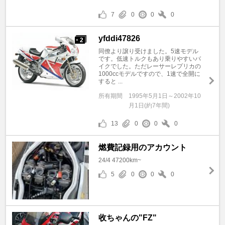
7
0
0
0
yfddi47826
2
+
同僚より譲り受けました。5速モデル
です。低速トルクもあり乗りやすいバ
イクでした。ただレーサーレプリカの
1000ccモデルですので、1速で全開に
すると ...
所有期間
1995年5月1日～2002年10
月1日(約7年間)
13
0
0
0
燃費記録用のアカウント
24/4 47200km~
5
0
0
0
收ちゃんの"FZ"