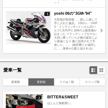
～！
yoshi 06の"3GM-’94"
5
+
大型免許取得後……探しに探して
手に入れた逸品。 1002㏄・145P
S・インライン4ツインカム20バ
ルブにEXUPと当時の上級装備が
詰まった フラッグシップモデル♪
大切に乗っていたが娘の誕生によ
り疎遠になり 嫁に説得されて手
放した。。。 (維持費とか遠回し
に……身体が心配と諭される)
愛車一覧
新着順
更新順
イイね！順
クリップ順
BITTER&SWEET
2
+
ほとんど衝動買い。