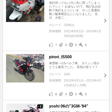
免許持ってないのに先に買ってしまっ
たマシン！ お金ないので、飛び込み試
験で免許をとりにいき、やっと普通自
動二輪車限定なしになりました。 先
日、大型二 ...
グレード
3GM(1)
所有期間
2021年9月1日～2023年5月
30日(約2年間)
7
0
0
6
pirori_IS500
車歴唯一の5バルブ車。 ダイシン管が
とても爆音でした。 若気の至り？？
グレード
2GH
所有期間
2012年4月1日～2013年4月
1日(約12ヶ月間)
8
0
0
0
yoshi 06の"3GM-’94"
5
+