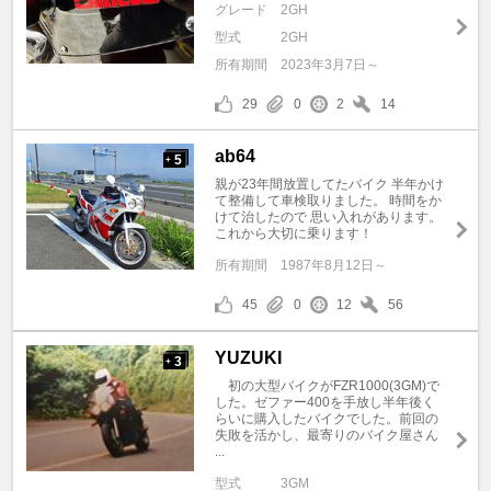
グレード
2GH
型式
2GH
所有期間
2023年3月7日～
29
0
2
14
ab64
5
+
親が23年間放置してたバイク 半年かけ
て整備して車検取りました。 時間をか
けて治したので 思い入れがあります。
これから大切に乗ります！
所有期間
1987年8月12日～
45
0
12
56
YUZUKI
3
+
初の大型バイクがFZR1000(3GM)で
した。ゼファー400を手放し半年後く
らいに購入したバイクでした。前回の
失敗を活かし、最寄りのバイク屋さん
...
型式
3GM