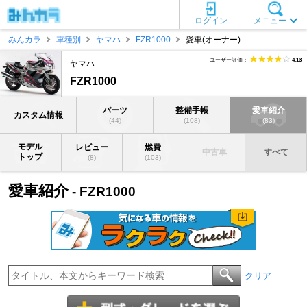
ログイン
メニュー
みんカラ
車種別
ヤマハ
FZR1000
愛車(オーナー)
ユーザー評価：
4.13
ヤマハ
FZR1000
パーツ
整備手帳
愛車紹介
カスタム情報
(44)
(108)
(83)
モデル
レビュー
燃費
中古車
すべて
トップ
(8)
(103)
愛車紹介
- FZR1000
クリア