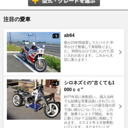
注目の愛車
ab64
5
+
親が23年間放置してたバイク 半
年かけて整備して車検取りまし
た。 時間をかけて治したので 思
い入れがあります。 これから大
切に乗ります！
シロネズミの"古くても1
4
+
000ｃｃ"
約??年前に衝動買い。 購入当時
でも結構な骨董品扱いされていた
が、更に某ガレージの家主様の所
で深い眠りについていた。 この
度、無事？レストア開始。 本当
に動くのか？ 記録用に掲載して
みます。 ２０２１年３月無事動
いています。 まだまだいくぜ