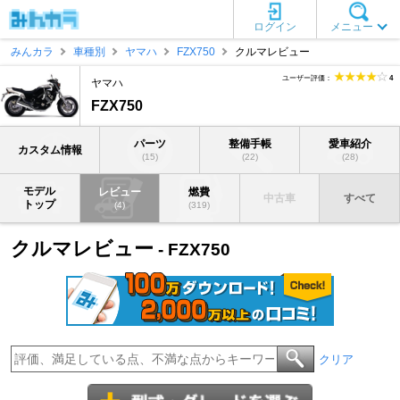
ログイン
メニュー
みんカラ
車種別
ヤマハ
FZX750
クルマレビュー
ユーザー評価：
4
ヤマハ
FZX750
パーツ
整備手帳
愛車紹介
カスタム情報
(15)
(22)
(28)
モデル
レビュー
燃費
中古車
すべて
トップ
(4)
(319)
クルマレビュー
- FZX750
クリア