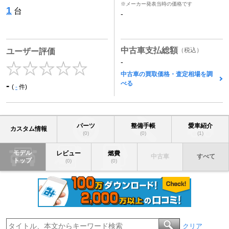
※メーカー発表当時の価格です
1
台
-
中古車支払総額
（税込）
ユーザー評価
-
中古車の買取価格・査定相場を調
べる
-
(
-
件)
パーツ
整備手帳
愛車紹介
カスタム情報
(0)
(0)
(1)
モデル
レビュー
燃費
中古車
すべて
トップ
(0)
(0)
クリア