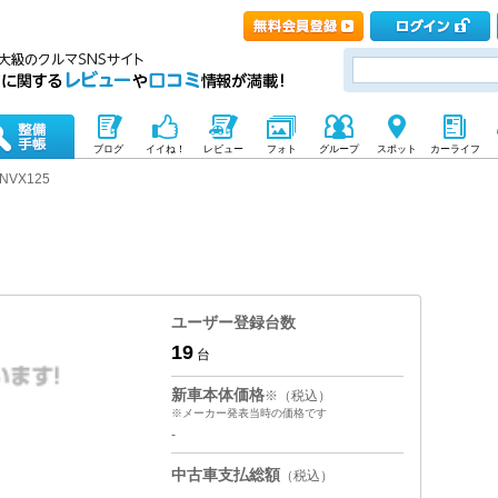
ブログ
イイね！
レビュー
フォト
グループ
スポット
カーライフ
NVX125
ユーザー登録台数
19
台
新車本体価格
※（税込）
※メーカー発表当時の価格です
-
中古車支払総額
（税込）