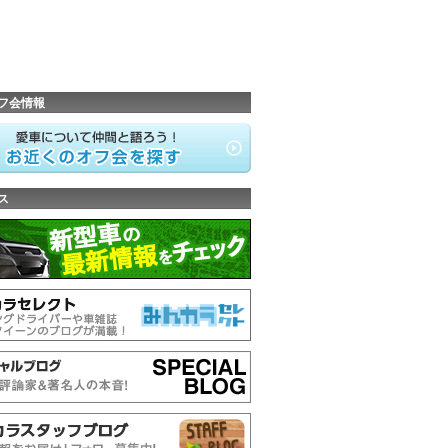
フ会情報
ス