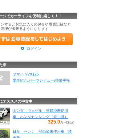
ージでカーライフを便利に楽しく！！
インするとお気に入りの保存や燃費記録など
な管理が出来るようになります
ログイン
た車
ヤマハ NVX125
愛車紹介
/
パーツレビュー
/
整備手帳
にオススメの中古車
ホンダ ヴェゼル 登録済未使用
車 ホンダセンシング（香川県）
325.0
万円
(税込)
日産 セレナ 登録済未使用車（埼
玉県）