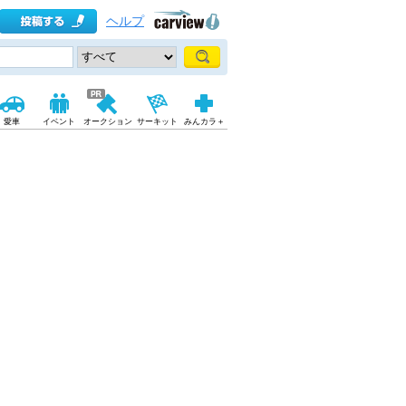
ヘルプ
愛車
イベント
オークション
サーキット
みんカラ＋