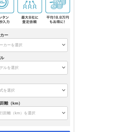
カー
ル
距離（km）