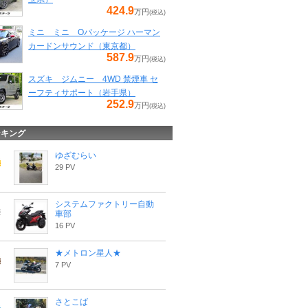
424.9
万円
(税込)
ミニ ミニ Oパッケージ ハーマン
カードンサウンド（東京都）
587.9
万円
(税込)
スズキ ジムニー 4WD 禁煙車 セ
ーフティサポート（岩手県）
252.9
万円
(税込)
ンキング
ゆざむらい
29 PV
システムファクトリー自動
車部
16 PV
★メトロン星人★
7 PV
さとこば