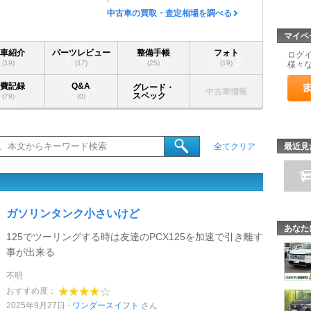
-
中古車の買取・査定相場を調べる
マイペ
愛車紹介
パーツレビュー
整備手帳
フォト
ログ
(19)
(17)
(25)
(19)
様々
燃費記録
Q&A
グレード・
中古車情報
スペック
(79)
(0)
最近見
全てクリア
ガソリンタンク小さいけど
あなた
125でツーリングする時は友達のPCX125を加速で引き離す
事が出来る
不明
おすすめ度：
2025年9月27日
ワンダースイフト
さん