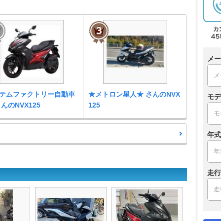
メー
テムファクトリー自動車
★メトロン星人★ さんのNVX
モデ
さんのNVX125
125
年式
走行