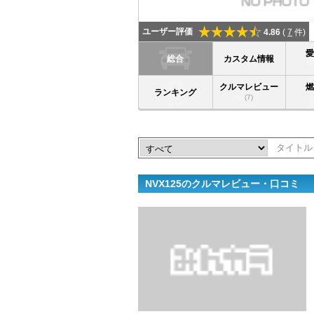
ユーザー評価
4.86
(
7
件)
総合
カスタム情報
クルマレビュー
ランキング
(7)
NVX125のクルマレビュー・口コミ