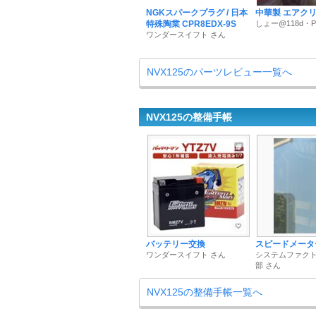
NGKスパークプラグ / 日本
中華製 エアク
特殊陶業 CPR8EDX-9S
しょー@118d・PCX
ワンダースイフト さん
NVX125のパーツレビュー一覧へ
NVX125の整備手帳
バッテリー交換
スピードメータ
ワンダースイフト さん
システムファク
部 さん
NVX125の整備手帳一覧へ