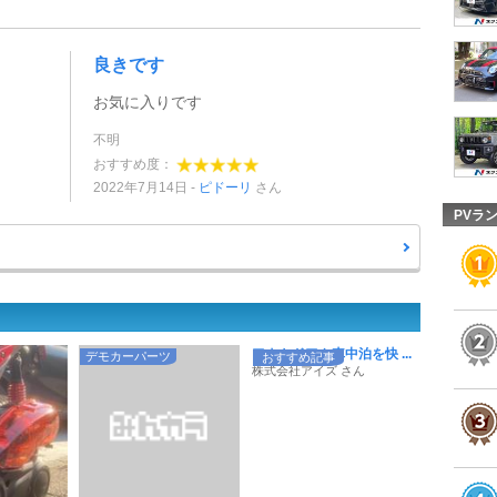
良きです
お気に入りです
不明
おすすめ度：
2022年7月14日
ピドーリ
さん
PVラ
アウトドアや車中泊を快 ...
デモカーパーツ
おすすめ記事
株式会社アイズ さん