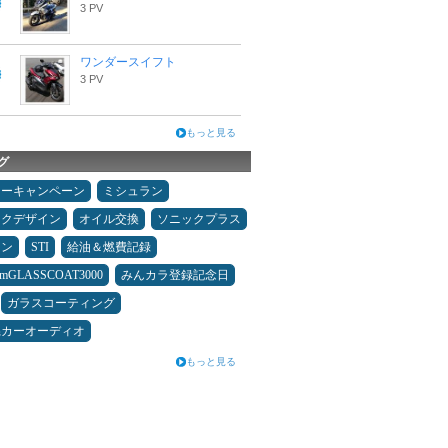
3 PV
ワンダースイフト
3 PV
もっと見る
グ
ターキャンペーン
ミシュラン
ックデザイン
オイル交換
ソニックプラス
メン
STI
給油＆燃費記録
umGLASSCOAT3000
みんカラ登録記念日
ガラスコーティング
県カーオーディオ
もっと見る