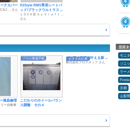
リーナカバー
93Style RMS専用シートパ
(J ... さん
ッド/ブラックウルトラス ...
ＬＯＣＫ音 ｂｙ Ｃｒａｆｔ ...
さん
注目タ
モニ
プロ級の洗車を叶える新 ...
プロの整備手帳
おすすめ記事
株式会社プロスタッフ さん
ソニ
ラー
Premi
京都
山梨
ー液晶修理
こだわりのホイールバラン
トリー自動車
ス調整 その４