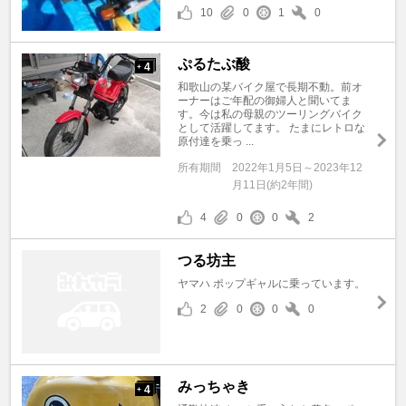
10
0
1
0
ぷるたぶ酸
4
+
和歌山の某バイク屋で長期不動。前オ
ーナーはご年配の御婦人と聞いてま
す。今は私の母親のツーリングバイク
として活躍してます。 たまにレトロな
原付達を乗っ ...
所有期間
2022年1月5日～2023年12
月11日(約2年間)
4
0
0
2
つる坊主
ヤマハ ポップギャルに乗っています。
2
0
0
0
みっちゃき
4
+