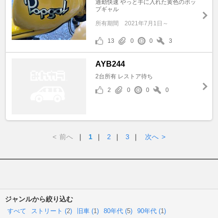
通勤快速 やっと手に入れた黄色のポッ
プギャル
所有期間
2021年7月1日～
13
0
0
3
AYB244
2台所有 レストア待ち
2
0
0
0
<
前へ
｜
1
｜
2
｜
3
｜
次へ
>
ジャンルから絞り込む
すべて
ストリート (
2
)
旧車 (
1
)
80年代 (
5
)
90年代 (
1
)