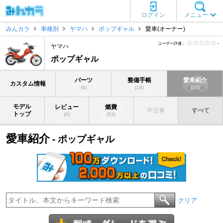
ログイン
メニュー
みんカラ
車種別
ヤマハ
ポップギャル
愛車(オーナー)
ユーザー評価：
-
ヤマハ
ポップギャル
パーツ
整備手帳
愛車紹介
カスタム情報
(4)
(18)
(17)
モデル
レビュー
燃費
中古車
すべて
トップ
(0)
(53)
愛車紹介
- ポップギャル
クリア