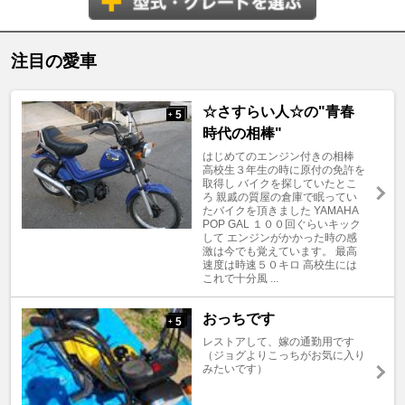
注目の愛車
☆さすらい人☆の"青春
5
+
時代の相棒"
はじめてのエンジン付きの相棒
高校生３年生の時に原付の免許を
取得し バイクを探していたとこ
ろ 親戚の質屋の倉庫で眠ってい
たバイクを頂きました YAMAHA
POP GAL １００回ぐらいキック
して エンジンがかかった時の感
激は今でも覚えています。 最高
速度は時速５０キロ 高校生には
これで十分風 ...
おっちです
5
+
レストアして、嫁の通勤用です
（ジョグよりこっちがお気に入り
みたいです）