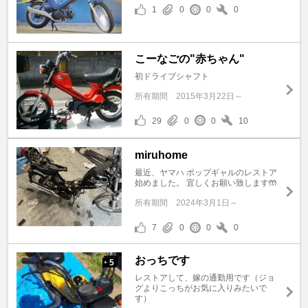
1
0
0
0
こーなごの"赤ちゃん"
初ドライブシャフト
所有期間
2015年3月22日～
29
0
0
10
miruhome
最近、ヤマハ ポップギャルのレストア
始めました。 宜しくお願い致します🤲
所有期間
2024年3月1日～
7
0
0
0
おっちです
5
+
レストアして、嫁の通勤用です（ジョ
グよりこっちがお気に入りみたいで
す）