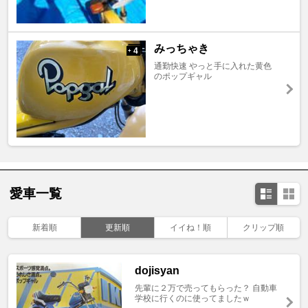
みっちゃき
4
+
通勤快速 やっと手に入れた黄色
のポップギャル
愛車一覧
新着順
更新順
イイね！順
クリップ順
dojisyan
先輩に２万で売ってもらった？ 自動車
学校に行くのに使ってましたｗ