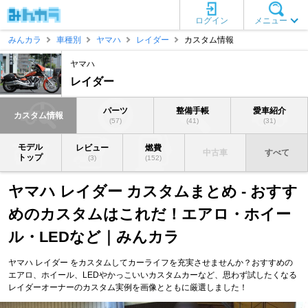
ログイン
メニュー
みんカラ
車種別
ヤマハ
レイダー
カスタム情報
ヤマハ
レイダー
パーツ
整備手帳
愛車紹介
カスタム情報
(57)
(41)
(31)
モデル
レビュー
燃費
中古車
すべて
トップ
(3)
(152)
ヤマハ レイダー カスタムまとめ - おすす
めのカスタムはこれだ！エアロ・ホイー
ル・LEDなど｜みんカラ
ヤマハ レイダー をカスタムしてカーライフを充実させませんか？おすすめの
エアロ、ホイール、LEDやかっこいいカスタムカーなど、思わず試したくなる
レイダーオーナーのカスタム実例を画像とともに厳選しました！