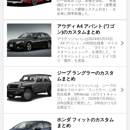
の一部改良では、装備を強化。「車速
感応オートパワードアロック（衝撃感
知ドアロック解除システム付き）」を
全車に標準装備した。 ...
アウディ A4 アバント (ワゴ
ン)のカスタムまとめ
アウディジャパンは2024年5月23日、
「A4 アバント」の特別仕様車「マイス
ターシュトュック」、「Sライン マイ
スターシュトュック」を発売した。マ
イスターシュトュックとは、ドイツ語
で「傑作」を意味 ...
ジープ ラングラーのカスタ
ムまとめ
ステランティスジャパンは、ジープの
本格オフローダー「ラングラー」に特
別仕様車「Whitecap（ホワイトキャッ
プ）」を設定して、2026年7月39日に
100台限定で発売した。100台のうち5
台限定で ...
ホンダ フィットのカスタム
まとめ