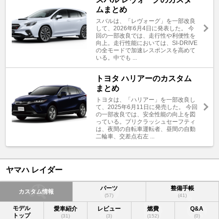
ムまとめ
スバルは、「レヴォーグ」を一部改良
して、2026年6月4日に発表した。 今
回の一部改良では、走行性や利便性を
向上。走行性能においては、SI-DRIVE
の全モードで加速レスポンスを高めて
いる。中でも ...
トヨタ ハリアーのカスタム
まとめ
トヨタは、「ハリアー」を一部改良し
て、2025年6月11日に発売した。 今回
の一部改良では、安全性能の向上を図
っている。プリクラッシュセーフティ
は、夜間の自転車運転者、昼間の自動
二輪車、交差点右左 ...
ヤマハ レイダー
パーツ
整備手帳
カスタム情報
(57)
(41)
モデル
愛車紹介
レビュー
燃費
Q&A
トップ
(31)
(3)
(152)
(0)