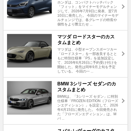
ホンダは、コンパクトハッチバック
「フィット」をマイナーモデルチェン
ジして、2026年7月9日に発表、翌7月
10日に発売した。 今回のマイナーモデ
ルチェンジでは、各グレードの特長や
個性をより際立たせ ...
マツダ ロードスターのカス
タムまとめ
マツダは、小型オープンスポーツカー
「ロードスター」を一部改良するとと
もに特別仕様車「PS」を追加設定し
て、2026年6月26日に予約受け付けを
開始した。発売は同年9月上旬を予定
している。 今回の一 ...
BMW 3シリーズ セダンのカ
スタムまとめ
BMWは、「3シリーズ セダン」に特別
仕様車「FROZEN EDITION（フローズ
ンエディション）」を設定して、2026
年4月15日に発売した。 今回発売され
た「フローズンエディション」は、M
パ ...
スバル レヴォーグのカスタ