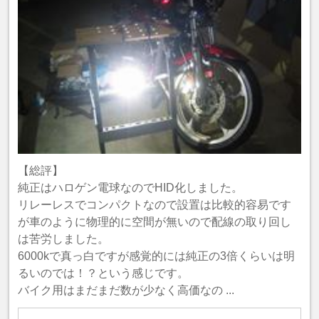
【総評】
純正はハロゲン電球なのでHID化しました。
リレーレスでコンパクトなので設置は比較的容易です
が車のように物理的に空間が無いので配線の取り回し
は苦労しました。
6000kで真っ白ですが感覚的には純正の3倍くらいは明
るいのでは！？という感じです。
バイク用はまだまだ数が少なく高価なの ...