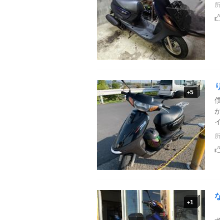
5
+
1
+