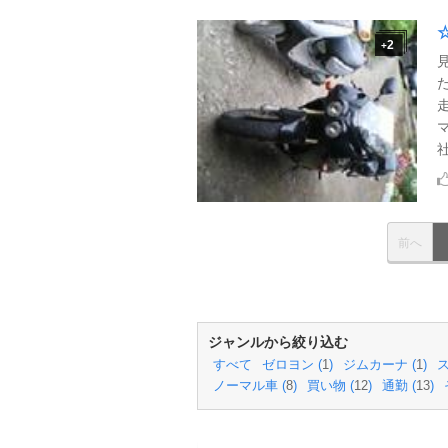
2
+
前へ
ジャンルから絞り込む
すべて
ゼロヨン (
1
)
ジムカーナ (
1
)
ス
ノーマル車 (
8
)
買い物 (
12
)
通勤 (
13
)