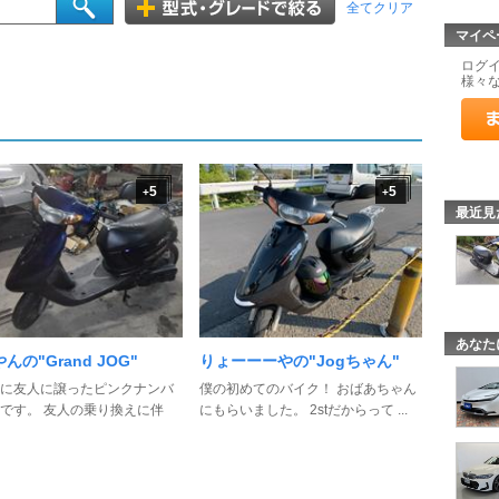
全てクリア
マイペ
ログ
様々
5
5
+
+
最近見
あなた
んの"Grand JOG"
りょーーーやの"Jogちゃん"
に友人に譲ったピンクナンバ
僕の初めてのバイク！ おばあちゃん
です。 友人の乗り換えに伴
にもらいました。 2stだからって ...