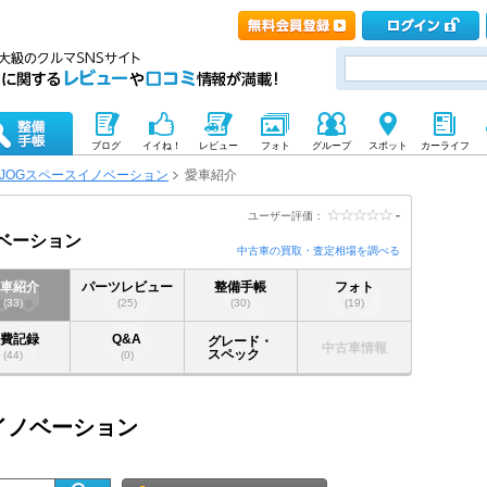
ブログ
イイね！
レビュー
フォト
グループ
スポット
カーライフ
JOGスペースイノベーション
愛車紹介
-
ユーザー評価：
ノベーション
中古車の買取・査定相場を調べる
愛車紹介
パーツレビュー
整備手帳
フォト
(33)
(25)
(30)
(19)
燃費記録
Q&A
グレード・
中古車情報
スペック
(44)
(0)
スイノベーション