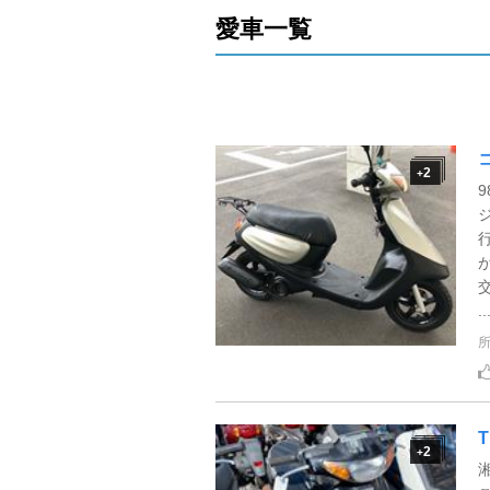
愛車一覧
2
+
..
T
2
+