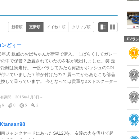
新着順
更新順
イイね！順
クリップ順
PVラ
コンどぅー
98年式 親戚のおばちゃんが新車で購入。 しばらくしてガレー
ジの中で保管？放置されていたのを私が救出しました。笑 走
行距離は実走行。 一度バラしてみたら何故かポッシュのCDI
が付いていました⁉︎ 誰が付けたの？ 貰ってからあちこち部品
交換して乗っています。 今となっては貴重な2ストスクーター
.
所有期間
2015年1月3日～
6
0
5
2
Ktansan98
湘南ジャンクヤードにあったSA12Jを、友達の力を借りて起