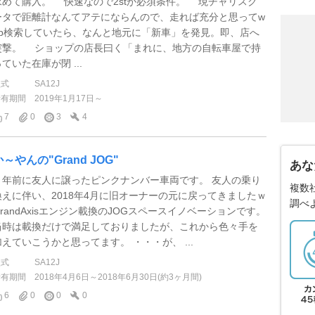
求めて購入。 快速なので2stが必須条件。 現チャリスク
ータで距離計なんてアテにならんので、走れば充分と思ってw
eb検索していたら、なんと地元に「新車」を発見。即、店へ
突撃。 ショップの店長曰く「まれに、地方の自転車屋で持
ていた在庫が閉 ...
型式
SA12J
所有期間
2019年1月17日～
7
0
3
4
か～やんの"Grand JOG"
あな
７年前に友人に譲ったピンクナンバー車両です。 友人の乗り
複数
換えに伴い、2018年4月に旧オーナーの元に戻ってきましたｗ
調べ
GrandAxisエンジン載換のJOGスペースイノベーションです。
当時は載換だけで満足しておりましたが、これから色々手を
加えていこうかと思ってます。 ・・・が、 ...
型式
SA12J
所有期間
2018年4月6日～2018年6月30日(約3ヶ月間)
6
0
0
0