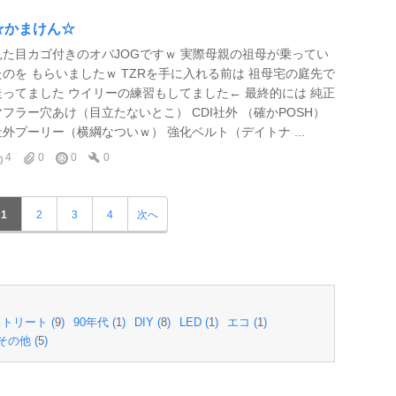
☆かまけん☆
見た目カゴ付きのオバJOGですｗ 実際母親の祖母が乗ってい
たのを もらいましたｗ TZRを手に入れる前は 祖母宅の庭先で
走ってました ウイリーの練習もしてました← 最終的には 純正
マフラー穴あけ（目立たないとこ） CDI社外 （確かPOSH）
社外プーリー（横綱なついｗ） 強化ベルト（デイトナ ...
4
0
0
0
1
2
3
4
次へ
トリート (
9
)
90年代 (
1
)
DIY (
8
)
LED (
1
)
エコ (
1
)
その他 (
5
)