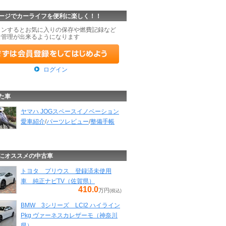
ージでカーライフを便利に楽しく！！
インするとお気に入りの保存や燃費記録など
な管理が出来るようになります
ログイン
た車
ヤマハ JOGスペースイノベーション
愛車紹介
/
パーツレビュー
/
整備手帳
にオススメの中古車
トヨタ プリウス 登録済未使用
車 純正ナビTV（佐賀県）
410.0
万円
(税込)
BMW 3シリーズ LCI2 ハイライン
Pkg ヴァーネスカレザーモ（神奈川
県）