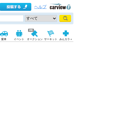
ヘルプ
愛車
イベント
オークション
サーキット
みんカラ＋