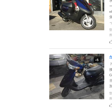
っ
5
+