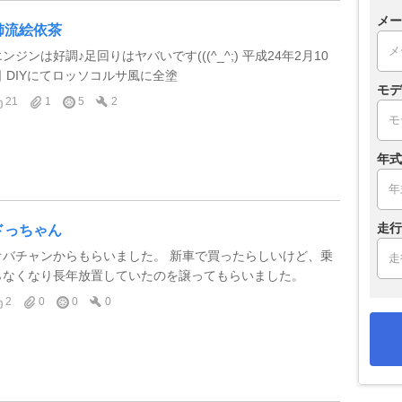
メー
姉流絵依茶
ンジンは好調♪足回りはヤバいです(((^_^;) 平成24年2月10
日 DIYにてロッソコルサ風に全塗
モデ
21
1
5
2
年式
走行
ドっちゃん
オバチャンからもらいました。 新車で買ったらしいけど、乗
らなくなり長年放置していたのを譲ってもらいました。
2
0
0
0