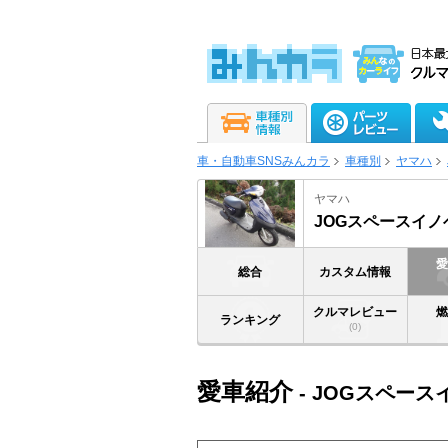
車・自動車SNSみんカラ
車種別
ヤマハ
ヤマハ
JOGスペースイ
総合
カスタム情報
クルマレビュー
ランキング
(0)
愛車紹介
- JOGスペー