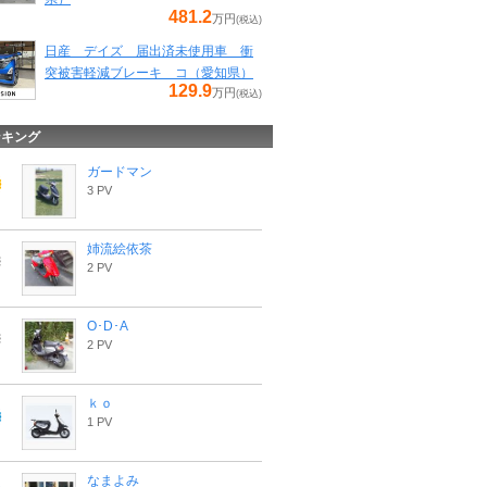
481.2
万円
(税込)
日産 デイズ 届出済未使用車 衝
突被害軽減ブレーキ コ（愛知県）
129.9
万円
(税込)
ンキング
ガードマン
3 PV
姉流絵依茶
2 PV
O･D･A
2 PV
ｋｏ
1 PV
なまよみ