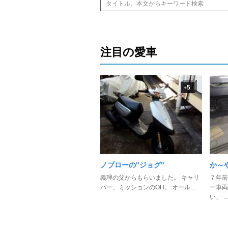
注目の愛車
5
+
ノブローの"ジョグ"
か～や
義理の父からもらいました。 キャリ
７年前
パー、ミッションのOH。 オール ...
ー車両
い、 ...