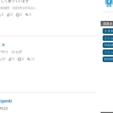
こして乗っています
所有期間
2025年3月31日～
5
0
0
0
注目タ
トヨ
ミシ
ｋｏ
TAK
ヤマハ ジョグ
ソニ
15
0
0
11
HON
genki
A12J