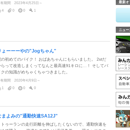
最新オ
所有期間
2023年4月25日～
4
0
0
1
ニュー
りょーーーやの"Jogちゃん"
僕の初めてのバイク！ おばあちゃんにもらいました。 2stだ
からって改造しまくってなんと最高速91キロに…！ そしてバ
イクの知識がめちゃくちゃつきました。
所有期間
2020年4月9日～
1
0
0
0
なまよみの"通勤快速SA12J"
トゥーランの走行距離を伸ばしたくないので、通勤快速を