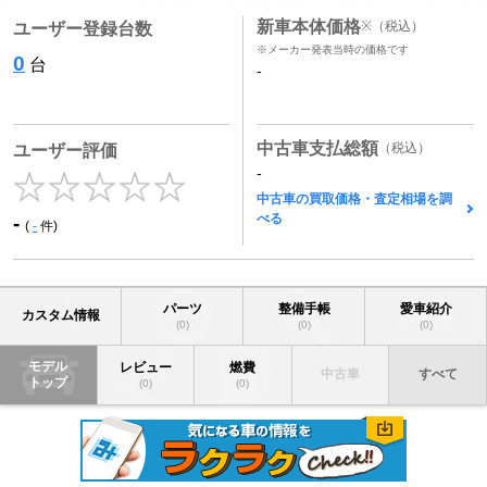
新車本体価格
※
（税込）
ユーザー登録台数
※メーカー発表当時の価格です
0
台
-
中古車支払総額
（税込）
ユーザー評価
-
中古車の買取価格・査定相場を調
べる
-
(
-
件)
パーツ
整備手帳
愛車紹介
カスタム情報
(0)
(0)
(0)
モデル
レビュー
燃費
中古車
すべて
トップ
(0)
(0)