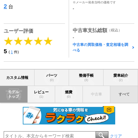
※メーカー発表当時の価格です
2
台
-
中古車支払総額
（税込）
ユーザー評価
-
中古車の買取価格・査定相場を調
べる
5
(
1
件)
パーツ
整備手帳
愛車紹介
カスタム情報
(0)
(3)
(2)
モデル
レビュー
燃費
中古車
すべて
トップ
(1)
(0)
クリア