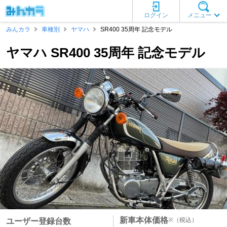
ログイン
メニュー
みんカラ
車種別
ヤマハ
SR400 35周年 記念モデル
ヤマハ SR400 35周年 記念モデル
新車本体価格
※
（税込）
ユーザー登録台数