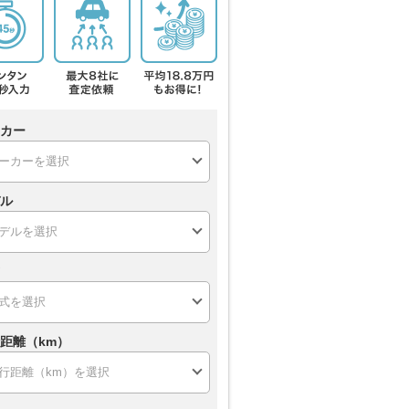
カー
ル
距離（km）