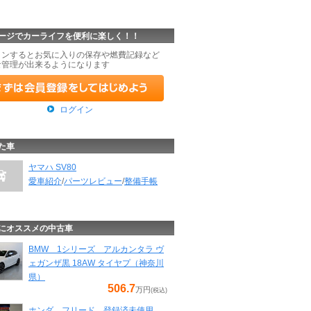
ージでカーライフを便利に楽しく！！
インするとお気に入りの保存や燃費記録など
な管理が出来るようになります
ログイン
た車
ヤマハ SV80
愛車紹介
/
パーツレビュー
/
整備手帳
にオススメの中古車
BMW 1シリーズ アルカンタラ ヴ
ェガンザ黒 18AW タイヤプ（神奈川
県）
506.7
万円
(税込)
ホンダ フリード 登録済未使用