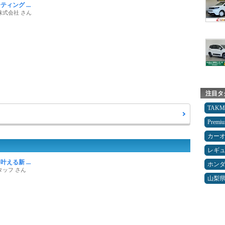
ィング ...
株式会社 さん
注目タ
TAK
Premi
カー
レギ
える新 ...
ホン
タッフ さん
山梨