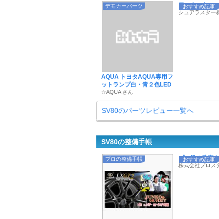
ワックスやコーテ
デモカーパーツ
おすすめ記事
シュアラスター
AQUA トヨタAQUA専用フ
ットランプ白・青２色LED
☆AQUA さん
SV80のパーツレビュー一覧へ
SV80の整備手帳
プロ級の洗車を叶
プロの整備手帳
おすすめ記事
株式会社プロス