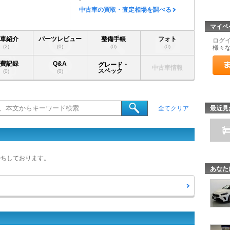
-
中古車の買取・査定相場を調べる
マイペ
愛車紹介
パーツレビュー
整備手帳
フォト
ログ
(2)
(0)
(0)
(0)
様々
燃費記録
Q&A
グレード・
中古車情報
スペック
(0)
(0)
最近見
全てクリア
待ちしております。
あなた