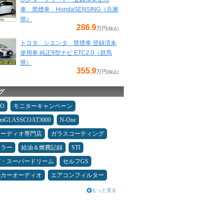
車 禁煙車 HondaSENSING（兵庫
県）
286.9
万円
(税込)
トヨタ シエンタ 禁煙車 登録済未
使用車 純正9型ナビ ETC2.0（群馬
県）
355.9
万円
(税込)
グ
MO
モニターキャンペーン
umGLASSCOAT3000
N-One
オーディオ専門店
ガラスコーティング
ュラー
給油＆燃費記録
STI
ダ・スーパードリーム
セルフGS
県カーオーディオ
エアコンフィルター
もっと見る