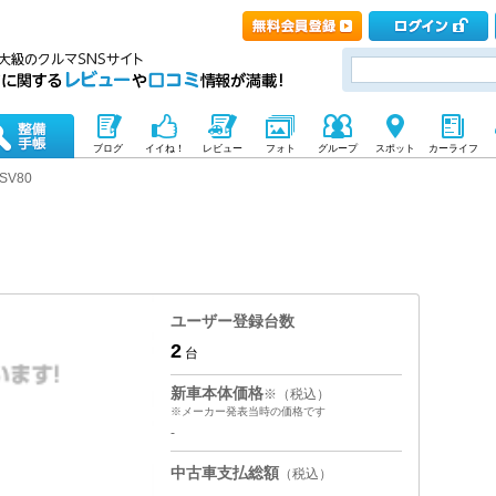
ブログ
イイね！
レビュー
フォト
グループ
スポット
カーライフ
SV80
ユーザー登録台数
2
台
新車本体価格
※（税込）
※メーカー発表当時の価格です
-
中古車支払総額
（税込）