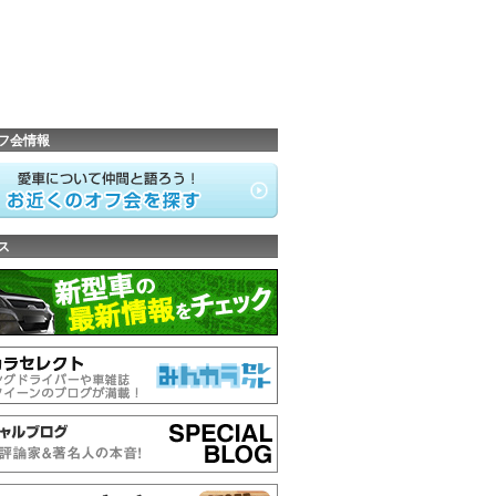
フ会情報
ス