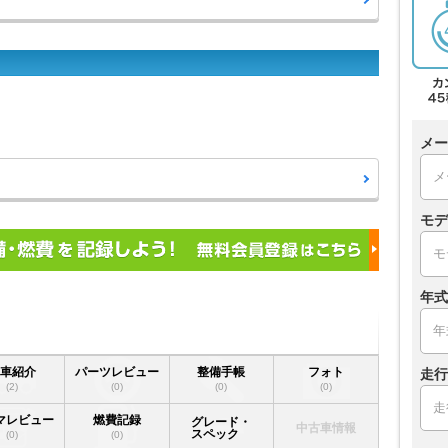
メー
モデ
年式
愛車紹介
パーツレビュー
整備手帳
フォト
走行
(2)
(0)
(0)
(0)
マレビュー
燃費記録
グレード・
中古車情報
スペック
(0)
(0)