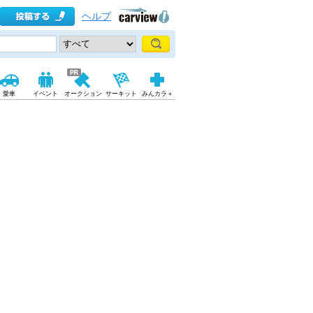
ヘルプ
愛車
イベント
オークション
サーキット
みんカラ＋