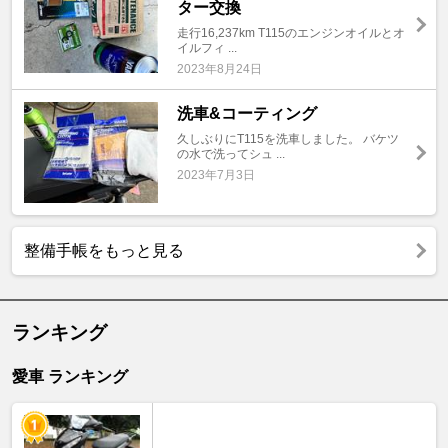
ター交換
走行16,237km T115のエンジンオイルとオ
イルフィ ...
2023年8月24日
洗車&コーティング
久しぶりにT115を洗車しました。 バケツ
の水で洗ってシュ ...
2023年7月3日
整備手帳をもっと見る
ランキング
愛車 ランキング