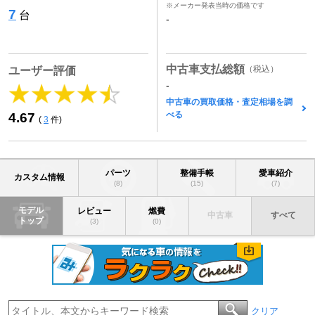
※メーカー発表当時の価格です
7
台
-
中古車支払総額
（税込）
ユーザー評価
-
中古車の買取価格・査定相場を調
べる
4.67
(
3
件)
パーツ
整備手帳
愛車紹介
カスタム情報
(8)
(15)
(7)
モデル
レビュー
燃費
中古車
すべて
トップ
(3)
(0)
クリア