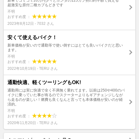
新車でコミコミ20万円少々とホンダの125カブ勢の約半額で買える
超激安な原付二種カブもどきです
不明
おすすめ度 ：
2023年8月12日 - 7032 さん
安くて使えるバイク！
新車価格が安いので通勤等で使い倒すにはとても良いバイクだと思い
ます。
不明
おすすめ度 ：
2022年10月19日 - TERU さん
通勤快適、軽くツーリングもOK!
通勤用には実に快適で全く不満無く乗れてます。以前は250や400のバ
イクに乗っていた事が有るのでスクーターよりもギアチェンジしなが
ら走るのが楽しい！燃費も良くなんと言っても本体価格が安いのが経
済的。
不明
おすすめ度 ：
2020年11月20日 - TERU さん