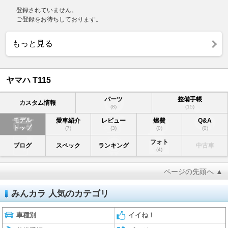
登録されていません。
ご登録をお待ちしております。
もっと見る
ヤマハ T115
パーツ
整備手帳
カスタム情報
(8)
(15)
モデル
愛車紹介
レビュー
燃費
Q&A
トップ
(7)
(3)
(0)
(0)
フォト
ブログ
スペック
ランキング
中古車
(4)
ページの先頭へ ▲
みんカラ 人気のカテゴリ
車種別
イイね！