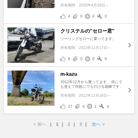
所有期間
2020年4月29日～
4
0
0
0
クリステルの"セロー君"
ツーリングセローに乗ってます。
所有期間
2022年12月17日～
8
0
0
0
m-kazu
2012年12月から乗ってます。 何にで
も使えて何処にでも行ける相棒です。
所有期間
2012年12月28日～
17
0
1
0
<
前へ
｜
1
｜
2
｜
3
｜
次へ
>