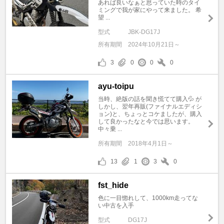
あれば良いなぁと思っていた時のタイ
ミングで我が家にやって来ました。 希
望 ...
型式
JBK-DG17J
所有期間
2024年10月21日～
3
0
0
0
ayu-toipu
当時、絶版の話を聞き慌てて購入💦 が
しかし、翌年再販(ファイナルエディシ
ョン)と、ちょっとコケましたが、購入
して良かったなと今では思います。
中々乗 ...
所有期間
2018年4月1日～
13
1
3
0
fst_hide
色に一目惚れして、1000km走ってな
い中古を入手
型式
DG17J