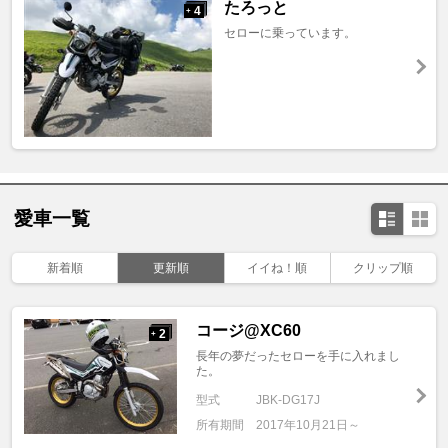
たろっと
4
+
セローに乗っています。
愛車一覧
新着順
更新順
イイね！順
クリップ順
コージ@XC60
2
+
長年の夢だったセローを手に入れまし
た。
型式
JBK-DG17J
所有期間
2017年10月21日～