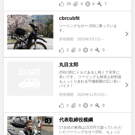
29
0
0
7
cbrcubfit
ツーリングセロー 250に乗っていま
す。
所有期間
2020年3月1日～
2
0
0
0
丸目太郎
250の割にトルクあるし軽くて非常に
良いです。 ツーリングも林道も砂利道
もふっくり走れる守備範囲の広い良い
バイク！
所有期間
2025年11月15日～
2
0
0
0
代表取締役横綱
2
+
17台目の車両は15万円で譲っていただ
いたツーリングセロー250。 ちょっと