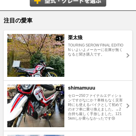
注目の愛車
栗太狼
5
+
TOURING SEROW FINAL EDITIO
N いよいよメーカーに在庫が無く
なると聞き購入です。
shimamuuu
4
+
セロー250ファイナルエディショ
ンですがなにか？車検もなく災害
時にも使えるバイクとして初めて
のオフ車に乗り換えました。→2
台持ち厳しく手放しました。121
5kmしか乗らなかったです😢