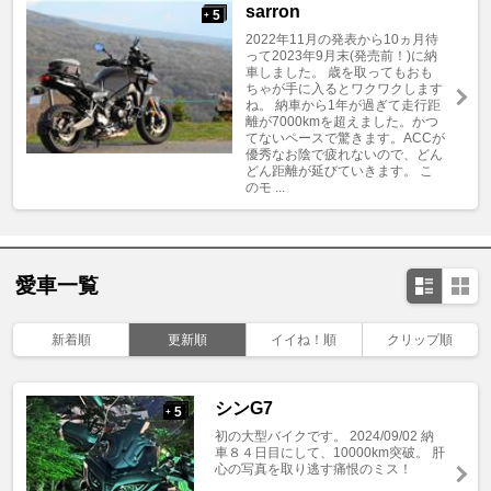
sarron
5
+
2022年11月の発表から10ヵ月待
って2023年9月末(発売前！)に納
車しました。 歳を取ってもおも
ちゃが手に入るとワクワクします
ね。 納車から1年が過ぎて走行距
離が7000kmを超えました。かつ
てないペースで驚きます。ACCが
優秀なお陰で疲れないので、どん
どん距離が延びていきます。 こ
のモ ...
愛車一覧
新着順
更新順
イイね！順
クリップ順
シンG7
5
+
初の大型バイクです。 2024/09/02 納
車８４日目にして、10000km突破。 肝
心の写真を取り逃す痛恨のミス！