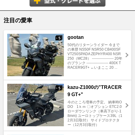
注目の愛車
gootan
5
+
50代のリターンライダー 今まで
の車歴 NS50F NSR50 CB400SF
VT250SPADA ZEPHYR400 NSR
250（MC28） ------------------ 20年
のブランク ------------------ 400X T
RACER9GT+ ←いまここ 20 ...
kazu-Z1000の"TRACER
5
+
9 GT+"
今のところ増車の予定。 納車時O
DO 1ｋｍ 〇オプション ETC2.0
ローダウンリンク（車高下がり-1
8mm) ユーロトップケース39L（1
2月3日取付） サイドプロテクタ
ー（12月3日取付）