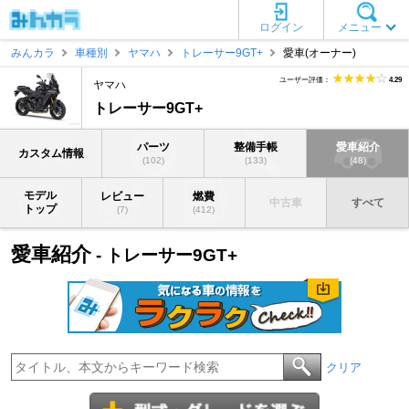
ログイン
メニュー
みんカラ
車種別
ヤマハ
トレーサー9GT+
愛車(オーナー)
ユーザー評価：
4.29
ヤマハ
トレーサー9GT+
パーツ
整備手帳
愛車紹介
カスタム情報
(102)
(133)
(48)
モデル
レビュー
燃費
中古車
すべて
トップ
(7)
(412)
愛車紹介
- トレーサー9GT+
クリア