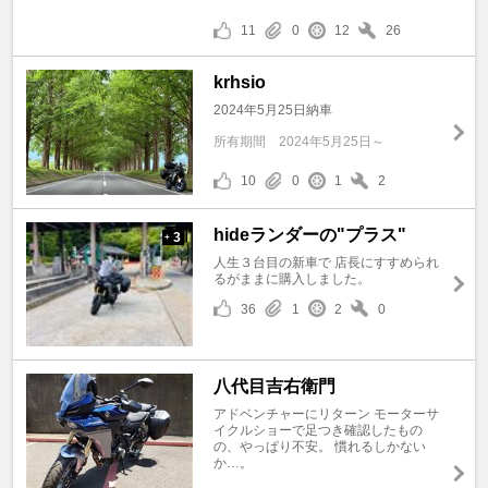
11
0
12
26
krhsio
2024年5月25日納車
所有期間
2024年5月25日～
10
0
1
2
hideランダーの"プラス"
3
+
人生３台目の新車で 店長にすすめられ
るがままに購入しました。
36
1
2
0
八代目吉右衛門
アドベンチャーにリターン モーターサ
イクルショーで足つき確認したもの
の、やっぱり不安。 慣れるしかない
か…。