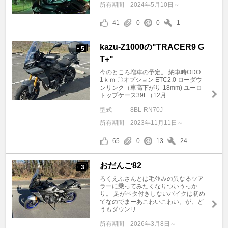
所有期間
2024年5月10日～
41
0
0
1
kazu-Z1000の"TRACER9 G
5
+
T+"
今のところ増車の予定。 納車時ODO
1ｋｍ 〇オプション ETC2.0 ローダウ
ンリンク（車高下がり-18mm) ユーロ
トップケース39L（12月 ...
型式
8BL-RN70J
所有期間
2023年11月11日～
65
0
13
24
おだんご82
3
+
ろくえふさんとは毛並みの異なるツア
ラーに乗ってみたくなりついうっか
り。 足がベタ付きしないバイクは初め
てなのでまーあこわいこわい。が、ど
うもダウンリ ...
所有期間
2026年3月8日～