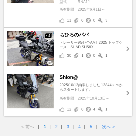
型式
RNA1J
所有期間
2025年6月1日～
11
0
0
3
ちひろのパパ
4
+
トレーサー9GT+Y-AMT 2025 トップケ
ース SHAD SH58X
30
1
0
1
Shion@
2025/10/13納車しました 13844ｋｍか
らスタートします。
所有期間
2025年10月13日～
12
0
4
1
<
前へ
｜
1
｜
2
｜
3
｜
4
｜
5
｜
次へ
>