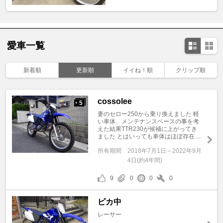
愛車一覧
新着順
更新順
イイね！順
クリップ順
cossolee
5
+
妻のセロー250から乗り換えました 軽
い車体、メンテナンスペースの事を考
えた結果TTR230が候補に上がってき
ました とはいっても車体はほぼ存在 ...
所有期間
2018年7月1日～2022年9月
4日(約4年間)
9
0
0
0
ピカ中
レーサー