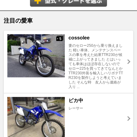
注目の愛車
cossolee
5
+
妻のセロー250から乗り換えまし
た 軽い車体、メンテナンスペー
スの事を考えた結果TTR230が候
補に上がってきました とはいっ
ても車体はほぼ存在しないので
セロー225を買ってきてなんとか
TTR230外装を輸入しハリボテTT
R230を製作しようと考えていま
した そんな時 友人から連絡が
入り ...
ピカ中
レーサー