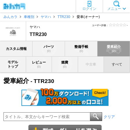
ログイン
メニュー
みんカラ
車種別
ヤマハ
TTR230
愛車(オーナー)
ユーザー評価：
-
ヤマハ
TTR230
パーツ
整備手帳
愛車紹介
カスタム情報
(0)
(0)
(2)
モデル
レビュー
燃費
中古車
すべて
トップ
(0)
(0)
愛車紹介
- TTR230
クリア