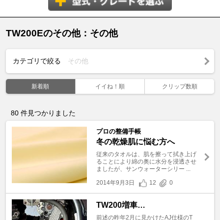
TW200Eのその他：その他
カテゴリで絞る
その他
新着順
イイね！順
クリップ数順
80
件見つかりました
プロの整備手帳
冬の乾燥肌に悩む方へ
従来のタオルは、肌を擦って拭き上げ
ることにより綿の奥に水分を浸透させ
ましたが、サンウォーターシリー ...
2014年9月3日
12
0
TW200増車…
前述の昨年2月に見かけたAJ仕様のT