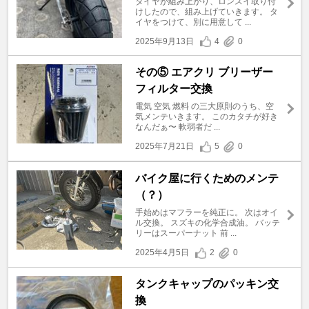
タイヤが組み上がり、ロンスイ取り付
けしたので、組み上げていきます。 タ
イヤをつけて、別に用意して ...
2025年9月13日
4
0
その⑤ エアクリ ブリーザー
フィルター交換
電気 空気 燃料 の三大原則のうち、空
気メンテいきます。 このカタチが好き
なんだぁ〜 軟弱者だ ...
2025年7月21日
5
0
バイク屋に行くためのメンテ
（？）
手始めはマフラーを純正に。 次はオイ
ル交換。 スズキの化学合成油。 バッテ
リーはスーパーナット 前 ...
2025年4月5日
2
0
タンクキャップのパッキン交
換