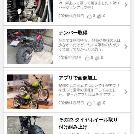
W、縁あって譲って頂きました！ 諸々
バージョンアップ中！
2026年4月14日
3
0
ナンバー取得
陸自で２時間待ち。 登録や車検の人は
少なかったけど、たぶん事務の人が少
くて裁けてなかったと思う。
2026年4月2日
5
0
アプリで画像加工
整備やカスタムではないですがアプリ
を使って愛車の画像加工してみまし
た。 使ったアプリはコチラ アプ ...
2026年1月25日
1
0
その23 タイヤホイール取り
付け組み上げ