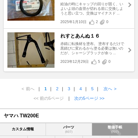
給油の時にキャップの回りが固く、い
よいよ頭の血管が切れる前に交換しよ
うと思い立つ。交換はマイナスド ...
2025年1月10日
2
0
れすとあんぬ１６
赤錆に転換材を塗布。 塗布するだけで
黒錆びに変わるから塗る必要は無いの
だが、シャーシブラックが余っ ...
2023年12月29日
5
0
<
前へ
｜
1
｜
2
｜
3
｜
4
｜
5
｜
次へ
>
<< 前の5ページ
｜
次の5ページ >>
ヤマハ TW200E
パーツ
整備手帳
カスタム情報
(607)
(707)