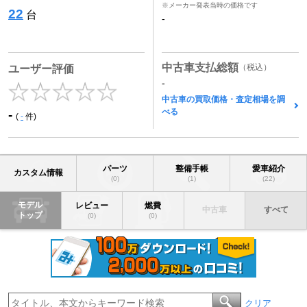
※メーカー発表当時の価格です
22
台
-
中古車支払総額
（税込）
ユーザー評価
-
中古車の買取価格・査定相場を調
べる
-
(
-
件)
パーツ
整備手帳
愛車紹介
カスタム情報
(0)
(1)
(22)
モデル
レビュー
燃費
中古車
すべて
トップ
(0)
(0)
クリア