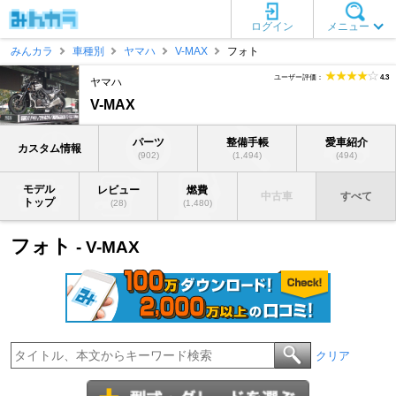
ログイン
メニュー
みんカラ
車種別
ヤマハ
V-MAX
フォト
ユーザー評価：
4.3
ヤマハ
V-MAX
パーツ
整備手帳
愛車紹介
カスタム情報
(902)
(1,494)
(494)
モデル
レビュー
燃費
中古車
すべて
トップ
(28)
(1,480)
フォト
- V-MAX
クリア