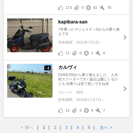
173
0
92
78
kapibara-san
7年乗ったマジェスティSからの乗り換
えです
所有期間
2022年7月2日～
11
0
1
0
カルヴィ
4
+
DUKE250から乗り換えました。 人生
初スクーターです♪ 遠出は腰にくるけ
ども 街乗りは楽で良いですね笑
グレード
ABS
所有期間
2024年11月7日～
12
0
4
7
<
前へ
｜
1
｜
2
｜
3
｜
4
｜
5
｜
次へ
>