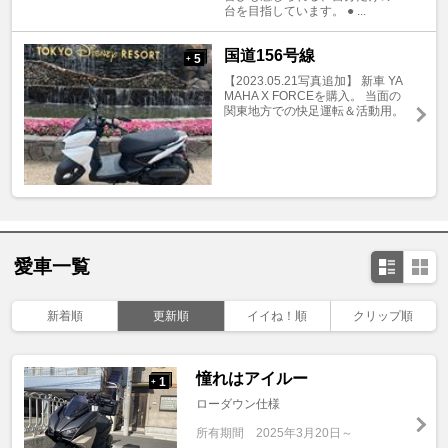
台を目指しています。 ● ...
国道156号線
5
+
【2023.05.21写真追加】 新車 YA
MAHA X FORCEを購入。 当面の
関東地方での快足運転＆活動用。
愛車一覧
新着順
更新順
イイね！順
クリップ順
憧れはアイルー
1
+
ローダウン仕様
所有期間
2025年3月20日～