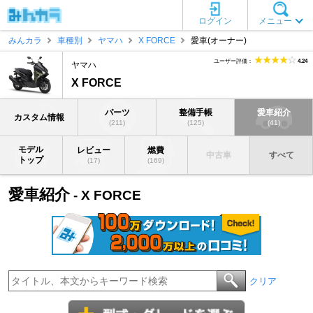
ログイン
メニュー
みんカラ
車種別
ヤマハ
X FORCE
愛車(オーナー)
ユーザー評価：
4.24
ヤマハ
X FORCE
パーツ
整備手帳
愛車紹介
カスタム情報
(211)
(125)
(41)
モデル
レビュー
燃費
中古車
すべて
トップ
(17)
(169)
愛車紹介
- X FORCE
クリア