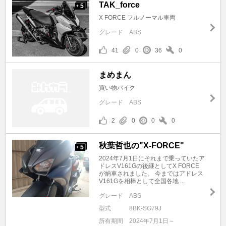
TAK_force
5
+
X FORCE フルノーマル車両
グレード
ABS
41
0
36
0
まめまん
買い物バイク
グレード
ABS
2
0
0
0
秋葉哲也の"X-FORCE"
5
+
2024年7月1日にそれまで乗っていたア
ドレスV161Gの後継としてX FORCE
が納車されました。 今まではアドレス
V161Gを相棒として全国各地 ...
グレード
ABS
型式
8BK-SG79J
所有期間
2024年7月1日～