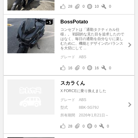
28
0
10
0
BossPotato
5
+
コンセプトは「通勤タクティカル仕
様」。 戦闘的な見た目を追求したので
はなく、毎日の通勤を自分なりに楽し
むために、機能とデザインのバランス
を大切にして ...
グレード
ABS
16
0
16
0
スカラくん
X FORCEに乗り換えました
グレード
ABS
型式
8BK-SG79J
所有期間
2026年1月21日～
28
0
0
0