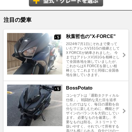
注目の愛車
秋葉哲也の"X-FORCE"
5
+
2024年7月1日にそれまで乗って
いたアドレスV161Gの後継として
X FORCEが納車されました。 今
まではアドレスV161Gを相棒とし
て全国各地を旅していましたが、
これからはX FORCEを新しい相
棒としてこれまでと同様に全国各
地を旅していきます。
BossPotato
5
+
コンセプトは「通勤タクティカル
仕様」。 戦闘的な見た目を追求
したのではなく、毎日の通勤を自
分なりに楽しむために、機能とデ
ザインのバランスを大切にしてい
ます。 必要なものを厳選し、不
要なものは削る。 ストリートで
扱いやすく、それでいて所有する
喜びも感じられる、自分だけの一