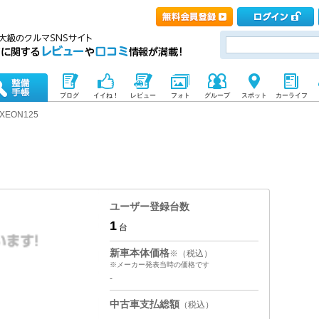
ブログ
イイね！
レビュー
フォト
グループ
スポット
カーライフ
XEON125
ユーザー登録台数
1
台
新車本体価格
※（税込）
※メーカー発表当時の価格です
-
中古車支払総額
（税込）