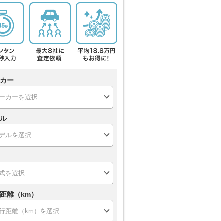
カー
ル
距離（km）