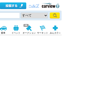
ヘルプ
愛車
イベント
オークション
サーキット
みんカラ＋