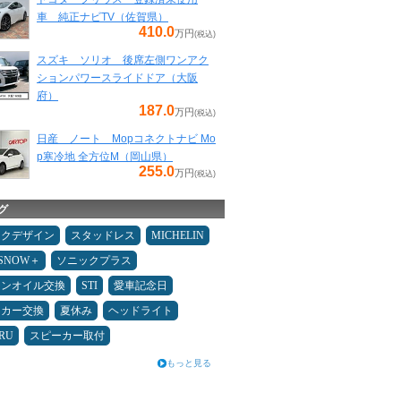
車 純正ナビTV（佐賀県）
410.0
万円
(税込)
スズキ ソリオ 後席左側ワンアク
ションパワースライドドア（大阪
府）
187.0
万円
(税込)
日産 ノート Mopコネクトナビ Mo
p寒冷地 全方位M（岡山県）
255.0
万円
(税込)
グ
ックデザイン
スタッドレス
MICHELIN
ESNOW＋
ソニックプラス
ジンオイル交換
STI
愛車記念日
ーカー交換
夏休み
ヘッドライト
RU
スピーカー取付
もっと見る