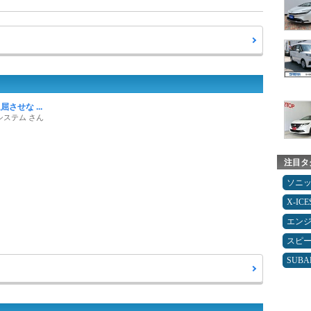
させな ...
システム さん
注目タ
ソニ
X-IC
エン
スピ
SUBA