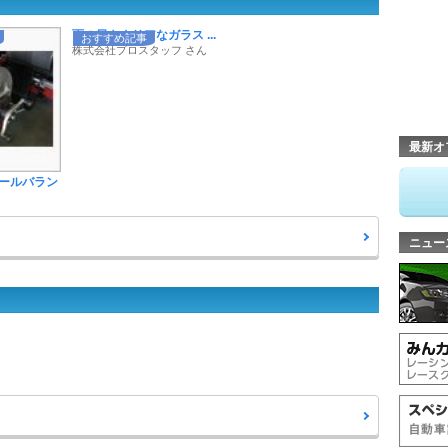
雨の日もクリアなガラス ...
おすすめ記事
株式会社プロスタッフ さん
最新オ
ールバラン
ニュー