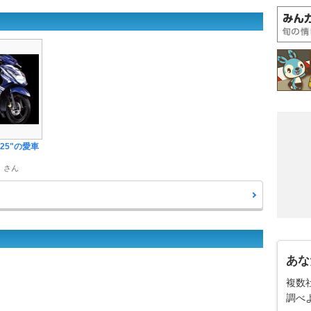
125"の愛車
 さん
あな
複数
調べ