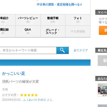
-
中古車の買取・査定相場を調べる
マイペ
愛車紹介
パーツレビュー
整備手帳
フォト
ログ
(1)
(0)
(10)
(3)
様々
燃費記録
Q&A
グレード・
中古車情報
スペック
(0)
(0)
最近見
全てクリア
かっこいい足
あなた
消耗パーツの確保が大変
不明
おすすめ度：
2024年6月4日
ふぅわバイクのり
さん