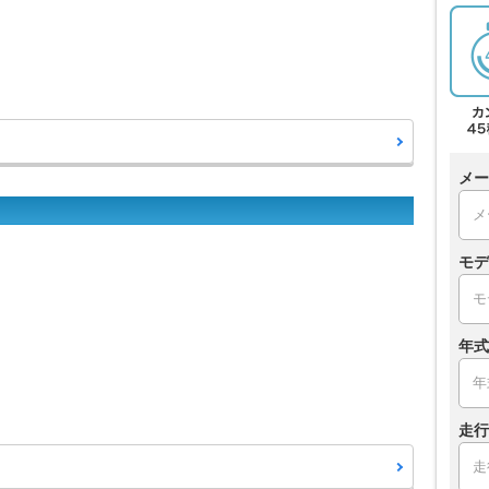
メー
モデ
年式
走行