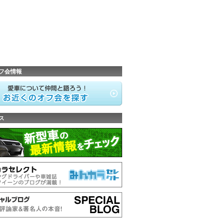
フ会情報
ス