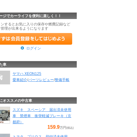
ージでカーライフを便利に楽しく！！
インするとお気に入りの保存や燃費記録など
な管理が出来るようになります
ログイン
た車
ヤマハ XEON125
愛車紹介
/
パーツレビュー
/
整備手帳
にオススメの中古車
スズキ スペーシア 届出済未使用
車 禁煙車 衝突軽減ブレーキ（京
都府）
159.9
万円
(税込)
トヨタ プリウス 登録済未使用