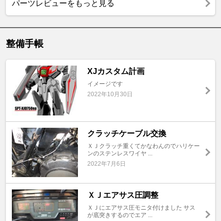
パーツレビューをもっと見る
整備手帳
XJカスタム計画
イメージです
2022年10月30日
クラッチケーブル交換
ＸＪクラッチ重くてかなわんのでハリケー
ンのステンレスワイヤ ...
2022年7月6日
ＸＪエアサス圧調整
ＸＪにエアサス圧モニタ付けました サス
が底突きするのでエア ...