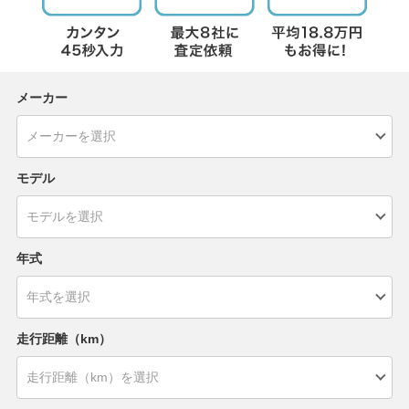
メーカー
モデル
年式
走行距離（km）