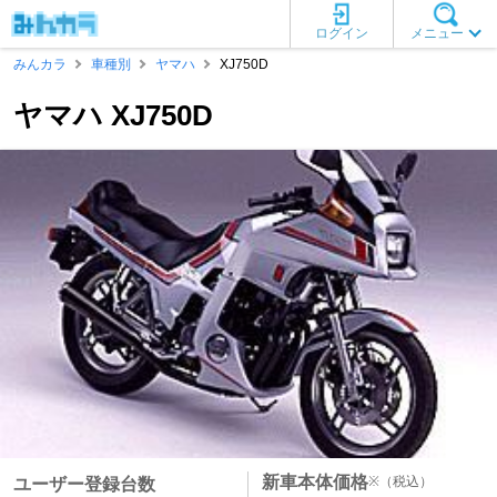
ログイン
メニュー
みんカラ
車種別
ヤマハ
XJ750D
ヤマハ XJ750D
新車本体価格
※
（税込）
ユーザー登録台数