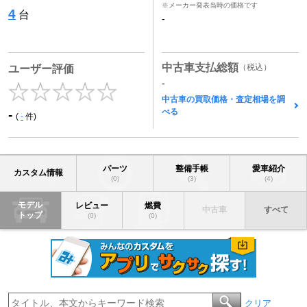
※メーカー発表当時の価格です
4
台
-
中古車支払総額
（税込）
ユーザー評価
-
中古車の買取価格・査定相場を調
べる
-
(
-
件)
パーツ
整備手帳
愛車紹介
カスタム情報
(0)
(3)
(4)
モデル
レビュー
燃費
中古車
すべて
トップ
(0)
(0)
クリア