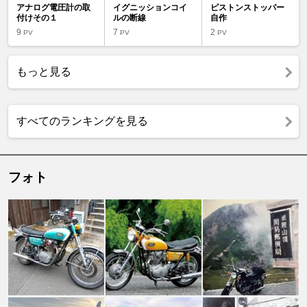
アナログ電圧計の取
イグニッションコイ
ピストンストッパー
付けその１
ルの断線
自作
9
7
2
PV
PV
PV
もっと見る
すべてのランキングを見る
フォト