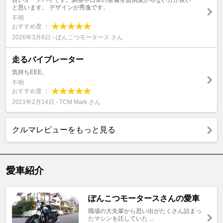
古いオートバイです。調整や日常の整備を面倒臭がらない方が良い
と思います。 デザインが秀逸です。
不明
おすすめ度 ：
2026年3月6日 - ぽんこつモータース さん
走るバイブレーター
気持ちEEE。
不明
おすすめ度 ：
2021年2月14日 - TCM Mark さん
クルマレビューをもっと見る
愛車紹介
ぽんこつモータースさんの愛車
職場の大先輩から思い出がたくさん詰まっ
たマシンを託していた ...