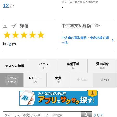
※メーカー発表当時の価格です
12
台
-
中古車支払総額
（税込）
ユーザー評価
-
中古車の買取価格・査定相場を調
べる
5
(
2
件)
パーツ
整備手帳
愛車紹介
カスタム情報
(5)
(61)
(12)
モデル
レビュー
燃費
中古車
すべて
トップ
(2)
(0)
クリア