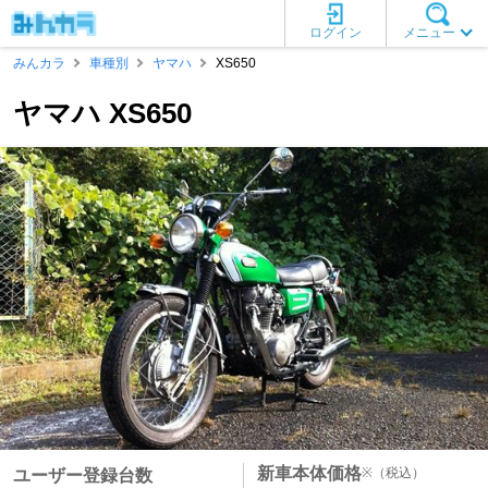
ログイン
メニュー
みんカラ
車種別
ヤマハ
XS650
ヤマハ XS650
新車本体価格
※
（税込）
ユーザー登録台数