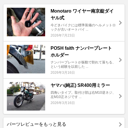
Monotaro ワイヤー南京錠ダイ
ヤル式
今どきバイクには標準装備のヘルメットロ
ックが古いオートバイ ...
2026年7月23日
POSH faith ナンバープレート
ホルダー
ナンバープレートが振動で割れて落ちる、
という経験を以前した ...
2026年3月16日
ヤマハ(純正) SR400用ミラー
四角いタイプ。取付け部は右M10逆ネジ、
左M10正ネジです ...
2026年3月16日
パーツレビューをもっと見る