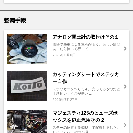
整備手帳
アナログ電圧計の取付けその１
職場で廃車になる車両があり、欲しい部品
あったら持って行って ...
2026年8月8日
カッティングシートでステッカ
ー自作
ステッカーを作ります。売ってるやつだと
丁度良いサイズが無い ...
2026年7月27日
マジェスティ125のヒューズボ
ックスを純正流用その２
ステーの位置を微調整して配線しました。
サイドカバーの中が混 ...